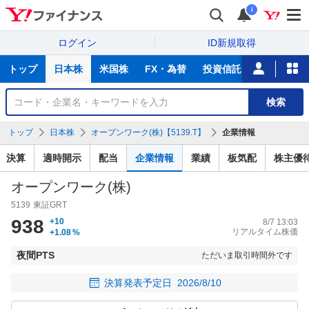
i
ログイン
ID新規取得
主
トップ
日本株
米国株
FX・為替
投資信託
ニュース
な
サ
銘
検索
ー
柄
ビ
を
トップ
日本株
オープンワーク(株)【5139.T】
企業情報
ス
検
索
決算
適時開示
配当
企業情報
業績
板気配
株主優
オープンワーク(株)
5139
東証GRT
938
+10
8/7 13:03
リアルタイム株価
+1.08
%
夜間PTS
ただいま取引時間外です
決算発表予定日
2026/8/10