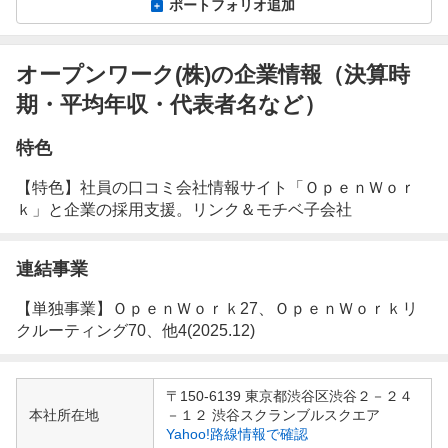
ポートフォリオ追加
オープンワーク(株)の企業情報（決算時
期・平均年収・代表者名など）
特色
【特色】社員の口コミ会社情報サイト「ＯｐｅｎＷｏｒ
ｋ」と企業の採用支援。リンク＆モチベ子会社
連結事業
【単独事業】ＯｐｅｎＷｏｒｋ27、ＯｐｅｎＷｏｒｋリ
クルーティング70、他4(2025.12)
企
〒150-6139 東京都渋谷区渋谷２－２４
業
本社所在地
－１２ 渋谷スクランブルスクエア
情
Yahoo!路線情報で確認
報