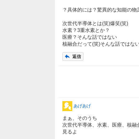
8
？具体的には？驚異的な知能の物
6
%
次世代半導体とは(笑)爆笑(笑)
、
水素？3重水素とか？
様
医療？そんな話ではない
子
核融合だって(笑)そんな話ではない
見
1
返信
3
.
3
7
%
、
売
り
あげあげ
た
まぁ、そのうち
い
次世代半導体、
水素
、医療、核融
0
見るよ
.