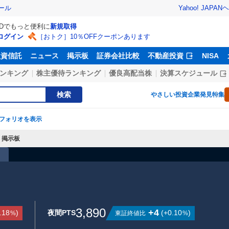
Yahoo! JAPAN
ヘ
ール
IDでもっと便利に
新規取得
ログイン
［おトク］10％OFFクーポンあります
投資信託
ニュース
掲示板
証券会社比較
不動産投資
NISA
ンキング
株主優待ランキング
優良高配当株
決算スケジュール
検索
やさしい投資
企業発見特集
フォリオを表示
掲示板
3,890
+4
.18
)
夜間PTS
(
+0.10
)
東証終値比
%
%