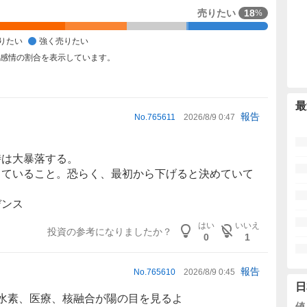
売りたい
18
%
りたい
強く売りたい
た感情の割合を表示しています。
最
報告
No.
765611
2026/8/9 0:47
時は大暴落する。
していること。恐らく、最初から下げると決めていて
デンス
はい
いいえ
投資の参考になりましたか？
0
1
報告
No.
765610
2026/8/9 0:45
日
水素
、医療、核融合が陽の目を見るよ
値