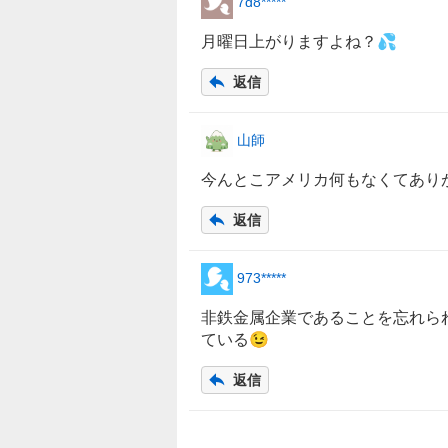
7d8*****
月曜日上がりますよね？💦
返信
山師
今んとこアメリカ何もなくてあり
返信
973*****
非鉄金属企業であることを忘れら
ている😉
返信