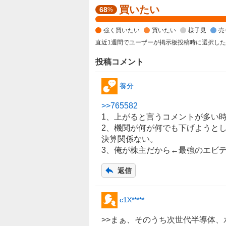
買いたい
強
68
%
く
強く買いたい
買いたい
様子見
売
買
い
直近1週間でユーザーが掲示板投稿時に選択し
た
投稿コメント
い
5
養分
4
.
>>
765582
4
1、上がると言うコメントが多い
6
2、機関が何が何でも下げようと
%
決算関係ない。
、
3、俺が株主だから←最強のエビ
買
い
返信
た
い
1
c1X*****
3
>>まぁ、そのうち次世代半導体、
.