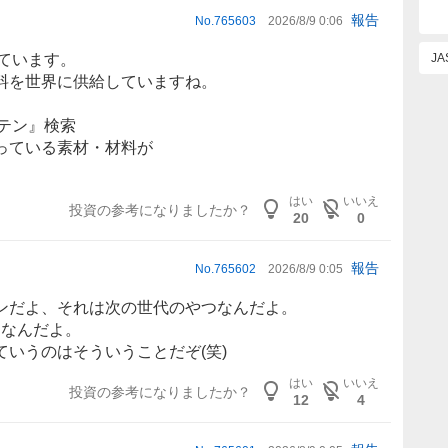
報告
No.
765603
2026/8/9 0:06
ています。
J
料を世界に供給していますね。
テン』検索
っている
素材
・材料が
。
はい
いいえ
投資の参考になりましたか？
20
0
報告
No.
765602
2026/8/9 0:05
ンだよ、それは次の世代のやつなんだよ。
なんだよ。
いうのはそういうことだぞ(笑)
はい
いいえ
投資の参考になりましたか？
12
4