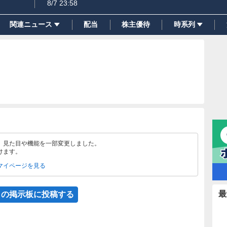
8/7 23:58
関連ニュース
配当
株主優待
時系列
、見た目や機能を一部変更しました。
けます。
マイページを見る
最
この掲示板に投稿する