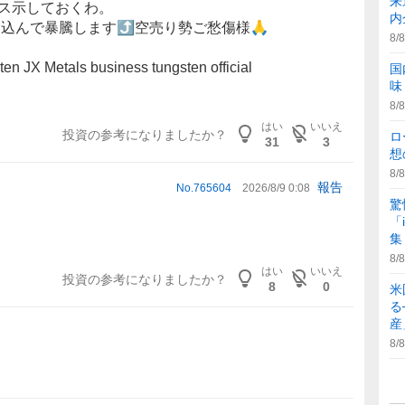
来
ース示しておくわ。
内
き込んで暴騰します⤴️空売り勢ご愁傷様🙏
8/8
en JX Metals business tungsten official
国
味
8/8
はい
いいえ
投資の参考になりましたか？
ロ
31
3
想
8/8
報告
No.
765604
2026/8/9 0:08
驚
「
集
8/8
はい
いいえ
投資の参考になりましたか？
8
0
米
る
産
8/8