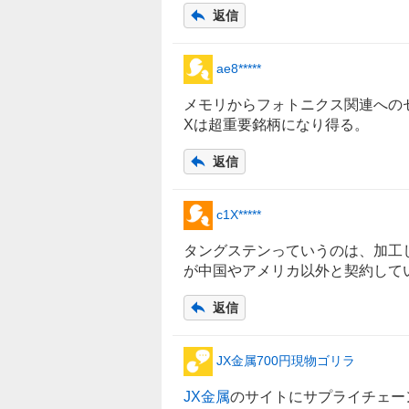
5
返信
%
、
強
ae8*****
く
売
メモリからフォトニクス関連への
り
Xは超重要銘柄になり得る。
た
返信
い
1
7
c1X*****
.
8
タングステン
っていうのは、加工
2
が
中国
やアメリカ以外と契約してい
%
返信
JX金属700円現物ゴリラ
JX金属
のサイトにサプライチェー