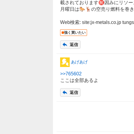
載されております㊗️因みにリソ
月曜日は🐎🦌の空売り燃料を巻
Web検索: site:jx-metals.co.jp tungst
強く買いたい
返信
あげあげ
>>
765602
ここは全部あるよ
返信