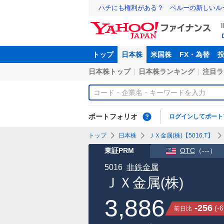
ハチにも権利がある？ ペルーの新しいル
トップ
日本株
米国株
FX・為替
日本株トップ
日本株ランキング
注目ラ
ポートフォリオ
ログインしてポート
トップ
日本株
ＪＸ金属(株)【5016.T】
東証PRM
OTC
（
---
）
5016
非鉄金属
ＪＸ金属(株)
3,886
-256
(
-6
前日比