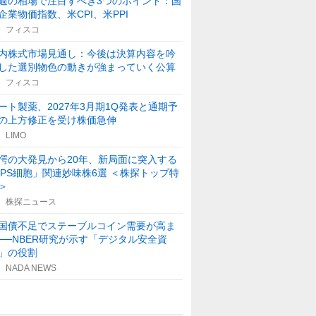
週の相場で注目すべき3つのポイント：国
企業物価指数、米CPI、米PPI
フィスコ
内株式市場見通し：今後は決算内容を吟
した選別物色の動きが強まっていく公算
フィスコ
ート製薬、2027年3月期1Q発表と通期予
の上方修正を受け株価急伸
LIMO
愕の大発見から20年、新局面に突入する
iPS細胞」関連妙味株6選 ＜株探トップ特
＞
株探ニュース
国債不足でステーブルコイン需要が高ま
──NBER研究が示す「デジタル安全資
」の役割
NADA NEWS