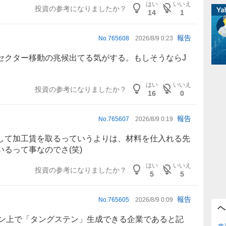
はい
いいえ
投資の参考になりましたか？
14
1
報告
No.
765608
2026/8/9 0:23
セクター移動の兆候出てる気がする。もしそうならJ
はい
いいえ
投資の参考になりましたか？
16
0
報告
No.
765607
2026/8/9 0:19
して加工賃を取るっていうよりは、材料を仕入れる先
るって事なのでさ(笑)
はい
いいえ
投資の参考になりましたか？
5
5
報告
No.
765605
2026/8/9 0:09
ヘ
ン上で「
タングステン
」生成できる企業であると記