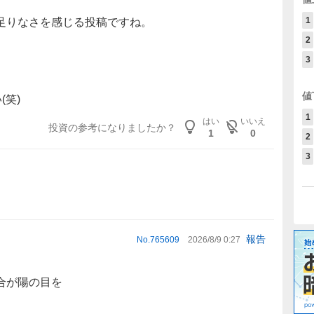
1
足りなさを感じる投稿ですね。
2
3
値
(笑)
1
はい
いいえ
投資の参考になりましたか？
1
0
2
3
報告
No.
765609
2026/8/9 0:27
合が陽の目を