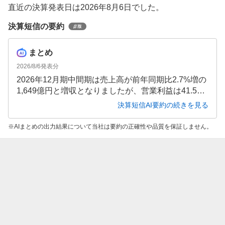
直近の決算発表日は2026年8月6日でした。
決算短信の要約
まとめ
2026/8/6
発表分
2026年12月期中間期は売上高が前年同期比2.7%増の
1,649億円と増収となりましたが、営業利益は41.5%
減の66億円と大幅減益となりました。アルビオン事
決算短信AI要約の続きを見る
業の費用増加やコスメタリー事業の不振が響き、親
会社株主に帰属する中間純利益も19.9%減の57億円
AIまとめの出力結果について当社は要約の正確性や品質を保証しません。
にとどまっています。