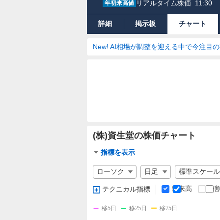
リアルタイム株価
11:30
年初来高値
詳細
掲示板
チャート
New! AI相場が調整を迎える中で今注目
(株)資生堂の株価チャート
チ
指標を表示
ャ
チ
ー
ャ
ト
ー
出来高
分
テクニカル指標
指
ト
標
の
移5日
移25日
移75日
設