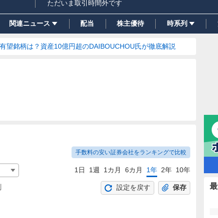
ただいま取引時間外です
関連ニュース
配当
株主優待
時系列
の有望銘柄は？資産10億円超のDAIBOUCHOU氏が徹底解説
手数料の安い証券会社をランキングで比較
1日
1週
1カ月
6カ月
1年
2年
10年
最
割
設定を戻す
保存