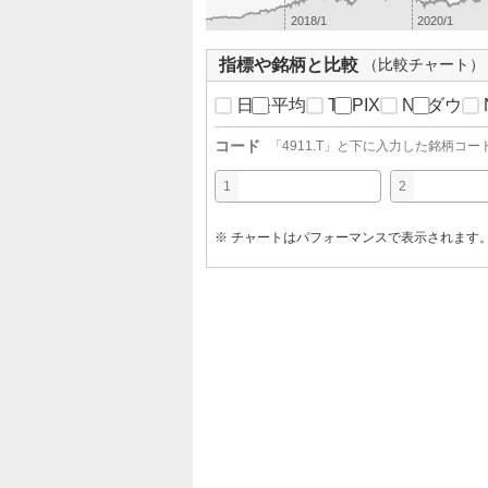
2018/1
2020/1
指標や銘柄と比較
（比較チャート）
日経平均
TOPIX
NYダウ
コード
「
4911.T
」と下に入力した銘柄コー
1
2
※ チャートはパフォーマンスで表示されます