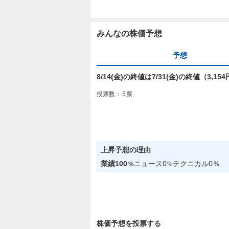
みんなの株価予想
予想
8/14(金)の終値は7/31(金)の終値（3,
投票数：
5
票
上昇
予想の理由
業績
100
ニュース
0
テクニカル
0
%
%
%
株価予想を投票する