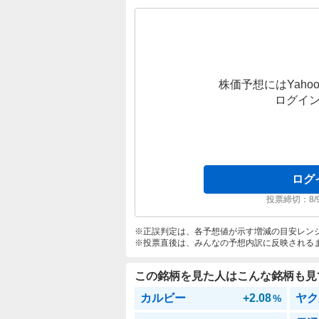
株価予想にはYahoo
ログイ
ログ
投票締切：
8/
正誤判定は、各予想値が示す増減の目安レン
投票直後は、みんなの予想内訳に反映される
この銘柄を見た人はこんな銘柄も見
カルビー
+2.08
ヤク
%