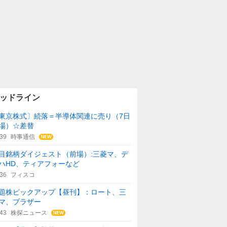
ッドライン
東京株式〕続落＝半導体関連に売り（7日
場）☆差替
:39
時事通信
目銘柄ダイジェスト（前場）:三菱マ、デ
ハHD、ティアフォーなど
:36
フィスコ
題株ピックアップ【昼刊】：ロート、三
マ、ブラザー
:43
株探ニュース