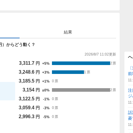
結果
154円）からどう動く？
2026/8/7 11:02
更新
ヘ
3,311.7
円
2
票
+
5
%
〔
3,248.6
円
1
票
+
3
%
前
11
3,185.5
円
0
票
+
1
%
3,154
円
注
2
票
±
0
%
ジ
3,122.5
円
0
票
-
1
%
11
3,059.4
円
0
票
-
3
%
話
2,996.3
円
0
票
-
5
%
菱
11