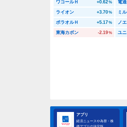
ワコールＨ
+0.62
電通
%
ライオン
+3.70
ミル
%
ポラオルＨ
+5.17
ノエ
%
東海カボン
-2.19
ユニ
%
アプリ
経済ニュースや為替・株
価アプリの決定版