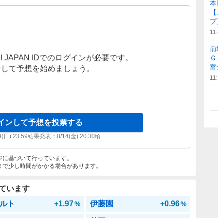
本
【
プ
11
前
! JAPAN IDでのログインが必要です。
Ｇ
富
ンして予想を始めましょう。
11
インして予想を投票する
9(日) 23:59
結果発表：
8/14(金) 20:30
頃
ジに基づいて行っています。
まで少し時間がかかる場合があります。
ています
ルト
+1.97
伊藤園
+0.96
%
%