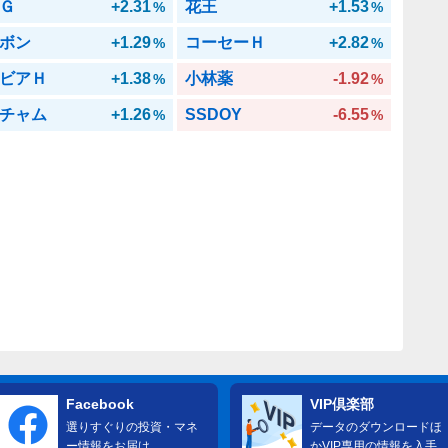
Ｇ
+2.31
花王
+1.53
%
%
ボン
+1.29
コーセーＨ
+2.82
%
%
ビアＨ
+1.38
小林薬
-1.92
%
%
チャム
+1.26
SSDOY
-6.55
%
%
Facebook
VIP倶楽部
選りすぐりの投資・マネ
データのダウンロードほ
ー情報をお届け
かVIP専用の情報を入手