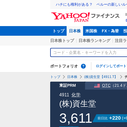
ハチにも権利がある？ ペルーの新しいル
トップ
日本株
米国株
FX・為替
日本株トップ
日本株ランキング
注目ラ
ポートフォリオ
ログインしてポート
トップ
日本株
(株)資生堂【4911.T】
東証PRM
OTC
（
21.4
4911
化学
(株)資生堂
3,611
+220
(
+
前日比