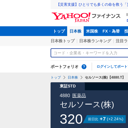
【災害支援】ひとりでも多くの命を救う「
トップ
日本株
米国株
FX・為替
日本株トップ
日本株ランキング
注目ラ
ポートフォリオ
ログインしてポート
トップ
日本株
セルソース(株)【4880.T】
東証STD
4880
医薬品
セルソース(株)
320
+7
(
+2.24
)
前日比
%