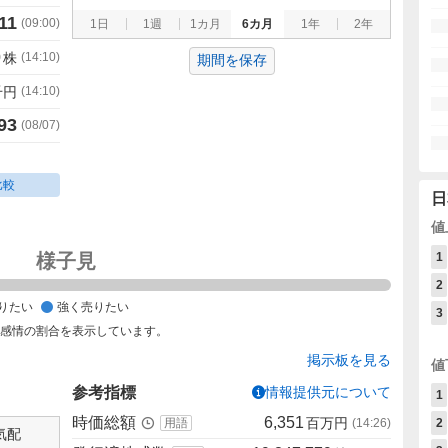
11
(
09:00
)
1日
1週
1カ月
6カ月
1年
2年
0
株
(
14:10
)
期間を保存
千円
(
14:10
)
93
(
08/07
)
比較
日
値
様子見
1
2
りたい
強く売りたい
3
た感情の割合を表示しています。
掲示板を見る
値
参考指標
情報提供元について
1
時価総額
6,351
百万円
用語
(
14:26
)
2
気配