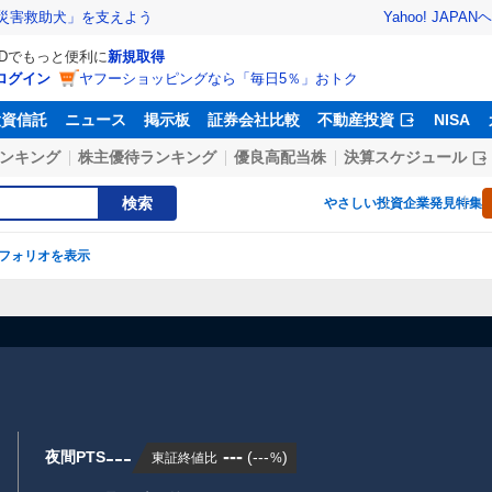
Yahoo! JAPAN
ヘ
災害救助犬」を支えよう
IDでもっと便利に
新規取得
ログイン
ヤフーショッピングなら「毎日5％」おトク
投資信託
ニュース
掲示板
証券会社比較
不動産投資
NISA
ンキング
株主優待ランキング
優良高配当株
決算スケジュール
検索
やさしい投資
企業発見特集
フォリオを表示
---
---
夜間PTS
(
---
)
東証終値比
%