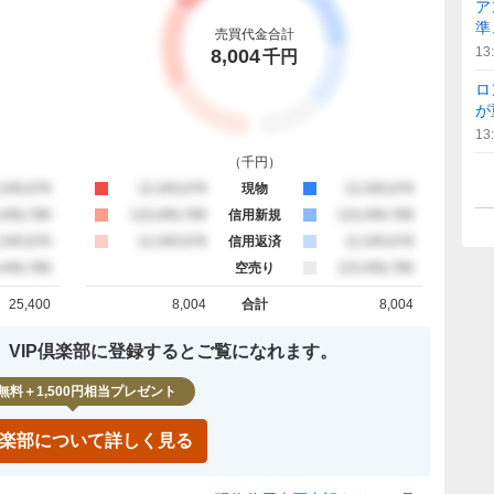
ア
準
売買代金合計
13
8,004
千円
ロ
が
13
（
千円
）
約定
,345,678
買約定
12,345,678
現物
売約定
12,345,678
約定
,456,789
買約定
123,456,789
信用新規
売約定
123,456,789
約定
,345,678
買約定
12,345,678
信用返済
売約定
12,345,678
約定
,456,789
空売り
売約定
123,456,789
25,400
8,004
合計
8,004
計
買約定 合計
売約定 合計
、VIP倶楽部に登録するとご覧になれます。
無料＋1,500円相当プレゼント
P倶楽部について詳しく見る