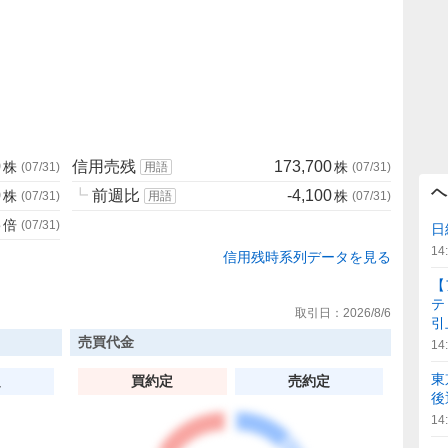
0
信用売残
173,700
株
株
(
07/31
)
用語
(
07/31
)
ヘ
0
┗
前週比
-4,100
株
株
(
07/31
)
用語
(
07/31
)
3
倍
(
07/31
)
日
14
信用残時系列データを見る
【
テ
取引日：
2026/8/6
引
売買代金
14
東
定
買約定
売約定
後
14