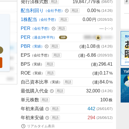
3
発行済株式数
19,847,779
株
用語
(
08/07
)
配当利回り
0.00
%
（会社予想）
用語
(
14:26
)
1株配当
0.00
円
（会社予想）
用語
(
2026/10
)
PER
---
（会社予想）
用語
(
--:--
)
PER
000.00
倍
（過去3年平均）
00/00
PBR
1.08
(連)
倍
（実績）
用語
(
14:26
)
999
EPS
-6.86
(連)
（会社予想）
用語
(
2026/10
)
999
BPS
296.41
(連)
（実績）
用語
999
ROE
0.17
(連)
%
（実績）
用語
999
自己資本比率
84.0
(連)
%
（実績）
用語
最低購入代金
32,000
用語
(
14:26
)
単元株数
100
株
用語
年初来高値
442
用語
(
26/01/07
)
年初来安値
294
用語
(
26/06/12
)
リアルタイム表示