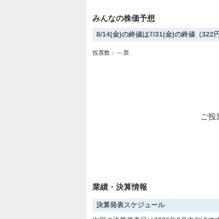
みんなの株価予想
8/14(金)の終値は7/31(金)の終値（3
投票数：
---
票
ご投
業績・決算情報
決算発表スケジュール