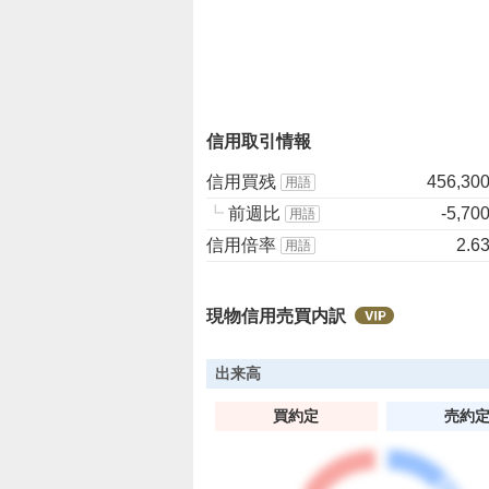
、
強
く
売
り
信用取引情報
た
い
信用買残
456,30
用語
0
┗
前週比
-5,70
%
用語
信用倍率
2.6
用語
現物信用売買内訳
出来高
買約定
売約