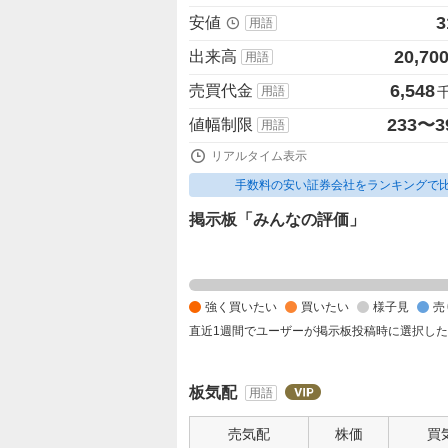
3
安値
用語
20,70
出来高
用語
6,548
売買代金
用語
233〜3
値幅制限
用語
リアルタイム表示
手数料の安い証券会社をランキングで
掲示板「みんなの評価」
強
く
買
強く買いたい
買いたい
様子見
売
い
直近1週間でユーザーが掲示板投稿時に選択し
た
い
0
板気配
用語
%
、
売気配
株価
買