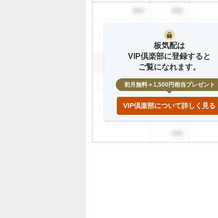
買
999
999
い
た
999
999
い
板気配は
0
999
999
VIP倶楽部に登録すると
%
999
999
ご覧になれます。
、
様
999
初月無料＋1,500円相当プレゼント
子
999
見
VIP倶楽部について詳しく見る
1
999
0
0
999
%
、
売
り
た
い
0
%