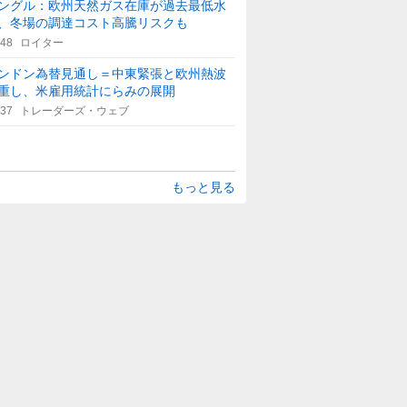
ングル：欧州天然ガス在庫が過去最低水
、冬場の調達コスト高騰リスクも
:48
ロイター
ンドン為替見通し＝中東緊張と欧州熱波
重し、米雇用統計にらみの展開
:37
トレーダーズ・ウェブ
もっと見る