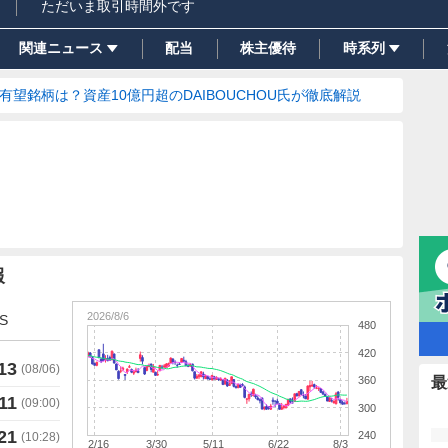
ただいま取引時間外です
関連ニュース
配当
株主優待
時系列
の有望銘柄は？資産10億円超のDAIBOUCHOU氏が徹底解説
報
2026/8/6
S
480
420
13
(
08/06
)
360
最
11
(
09:00
)
300
21
240
(
10:28
)
2/16
3/30
5/11
6/22
8/3