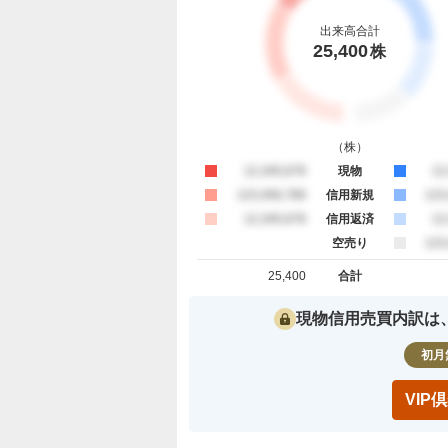
出来高合計
25,400
株
（
株
）
買約定
12,345,678
現物
売
12
買約定
123,456,789
信用新規
売
123
買約定
12,345,678
信用返済
売
12
空売り
売
123
25,400
合計
買約定 合計
売約定 合
現物信用売買内訳は
初月
VI