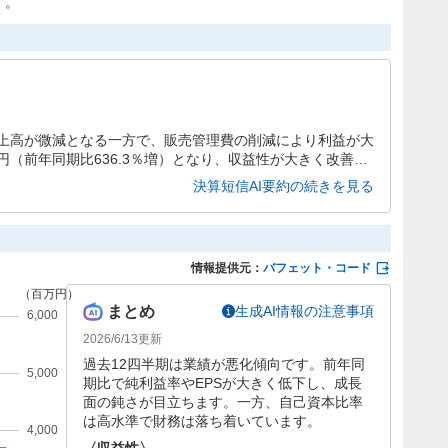
す。
上高が微減となる一方で、販売管理費の削減により利益が大
円（前年同期比636.3％増）となり、収益性が大きく改善し
資の継続により損失を見込んでおり、中長期的な成長に向け
決算短信AI要約の続きを見る
情報提供元：
バフェット・コード
まとめ
生成AI情報の注意事項
2026/6/13
更新
過去12四半期は業績が悪化傾向です。前年同
期比で純利益率やEPSが大きく低下し、成長
面の鈍さが目立ちます。一方、自己資本比率
は高水準で財務は落ち着いています。
〈収益性〉