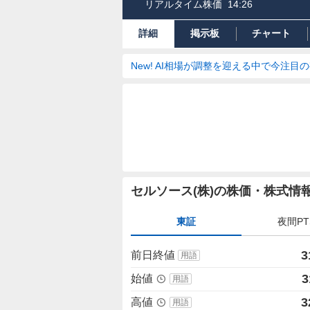
リアルタイム株価
14:26
詳細
掲示板
チャート
New! AI相場が調整を迎える中で今注目
株
セルソース(株)の株価・株式情
価
詳
東証
夜間PT
細
値
3
前日終値
用語
3
始値
用語
3
高値
用語