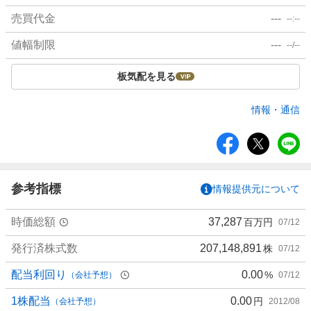
売買代金
---
--:--
値幅制限
---
--/--
板気配を見る
情報・通信
シ
ェ
ア
参考指標
情報提供元について
時価総額
37,287
百万円
07/12
発行済株式数
207,148,891
株
07/12
配当利回り
0.00
%
（会社予想）
07/12
1株配当
0.00
円
（会社予想）
2012/08