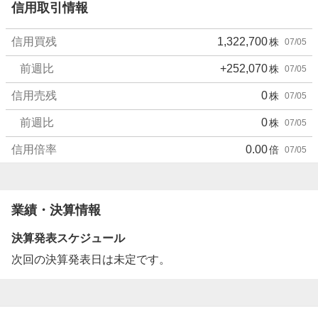
信用取引情報
信用買残
1,322,700
株
07/05
前週比
+252,070
株
07/05
信用売残
0
株
07/05
前週比
0
株
07/05
信用倍率
0.00
倍
07/05
業績・決算情報
決算発表スケジュール
次回の決算発表日は未定です。