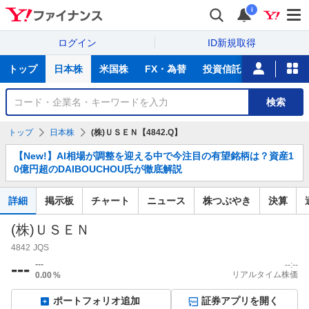
i
ログイン
ID新規取得
主
トップ
日本株
米国株
FX・為替
投資信託
ニュース
な
サ
銘
検索
ー
柄
ビ
を
トップ
日本株
(株)ＵＳＥＮ【4842.Q】
ス
検
お
索
【New!】AI相場が調整を迎える中で今注目の有望銘柄は？資産1
知
0億円超のDAIBOUCHOU氏が徹底解説
ら
せ
詳細
掲示板
チャート
ニュース
株つぶやき
決算
(株)ＵＳＥＮ
4842
JQS
---
---
--:--
リアルタイム株価
0.00
%
ポートフォリオ追加
証券アプリを開く