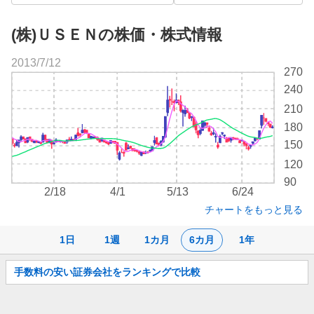
(株)ＵＳＥＮの株価・株式情報
2013/7/12
株
270
価
240
チ
210
ャ
ー
180
ト
150
120
90
2/18
4/1
5/13
6/24
チャートをもっと見る
1日
1週
1カ月
6カ月
1年
お
手数料の安い証券会社をランキングで比較
知
ら
せ