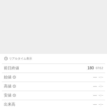
株
リアルタイム表示
価
詳
前日終値
180
07/12
細
値
始値
---
--:--
高値
---
--:--
安値
---
--:--
出来高
---
--:--