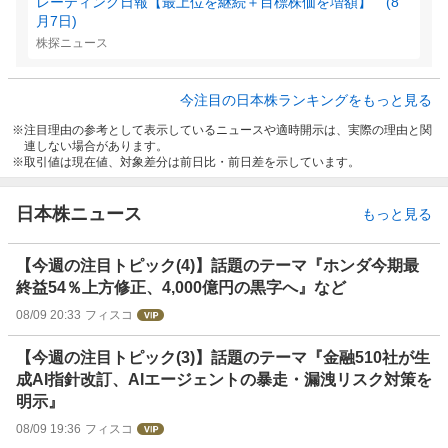
レーティング日報【最上位を継続＋目標株価を増額】 (8
月7日)
株探ニュース
今注目の日本株ランキングをもっと見る
注目理由の参考として表示しているニュースや適時開示は、実際の理由と関
連しない場合があります。
取引値は現在値、対象差分は前日比・前日差を示しています。
日本株ニュース
もっと見る
【今週の注目トピック(4)】話題のテーマ『ホンダ今期最
終益54％上方修正、4,000億円の黒字へ』など
08/09 20:33
フィスコ
【今週の注目トピック(3)】話題のテーマ『金融510社が生
成AI指針改訂、AIエージェントの暴走・漏洩リスク対策を
明示』
08/09 19:36
フィスコ