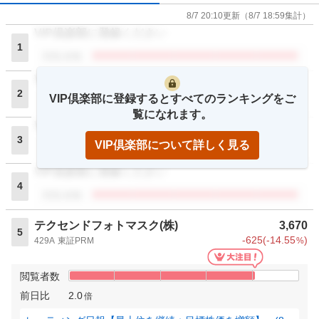
8/7 20:10
更新
（
8/7 18:59
集計）
VIP倶楽部に登録ください
1
閲覧者数
VIP倶楽部に登録ください
2
VIP倶楽部に登録するとすべてのランキングをご
閲覧者数
覧になれます。
VIP倶楽部に登録ください
3
VIP倶楽部について詳しく見る
閲覧者数
VIP倶楽部に登録ください
4
閲覧者数
テクセンドフォトマスク(株)
3,670
5
-625
(
-14.55
)
429A
東証PRM
%
閲覧者数
前日比
2.0
倍