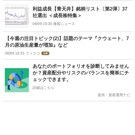
利益成長【青天井】銘柄リスト〔第2弾〕37
社選出 ＜成長株特集＞
08/09 19:30
株探ニュース
【今週の注目トピック(2)】話題のテーマ『クウェート、7
月の原油生産量が増加』など
08/09 18:33
フィスコ
お
あなたのポートフォリオを診断してみません
知
か？資産配分やリスクのバランスを簡単にチ
ら
ェックできます。
せ
詳細はこちら
提供：資産運用ナビ