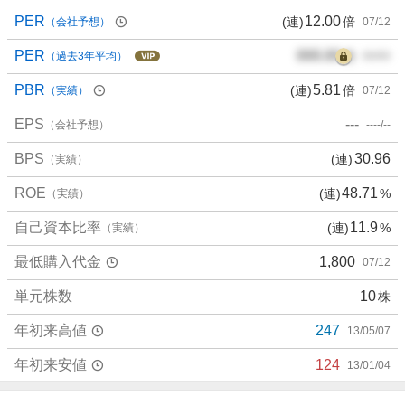
PER
12.00
(連)
倍
（会社予想）
07/12
PER
000.00
倍
（過去3年平均）
00/00
PBR
5.81
(連)
倍
（実績）
07/12
EPS
---
（会社予想）
----/--
BPS
30.96
(連)
（実績）
ROE
48.71
(連)
%
（実績）
自己資本比率
11.9
(連)
%
（実績）
最低購入代金
1,800
07/12
単元株数
10
株
年初来高値
247
13/05/07
年初来安値
124
13/01/04