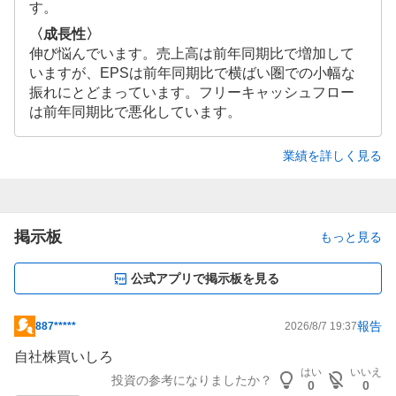
す。
〈成長性〉
伸び悩んでいます。売上高は前年同期比で増加して
いますが、EPSは前年同期比で横ばい圏での小幅な
振れにとどまっています。フリーキャッシュフロー
は前年同期比で悪化しています。
業績を詳しく見る
掲示板
もっと見る
公式アプリで掲示板を見る
報告
887*****
2026/8/7 19:37
掲
示
自社株買いしろ
板
はい
いいえ
投資の参考になりましたか？
0
0
記