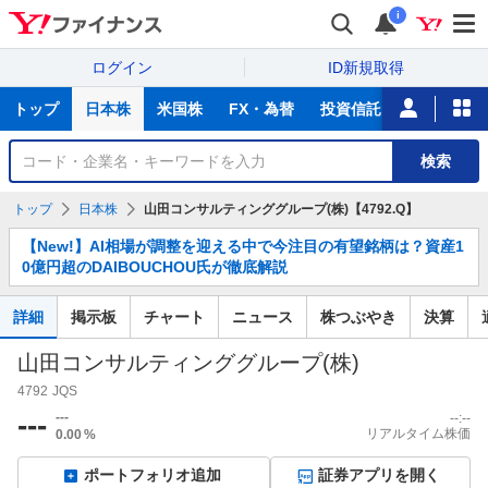
i
ログイン
ID新規取得
主
トップ
日本株
米国株
FX・為替
投資信託
ニュース
な
サ
銘
検索
ー
柄
ビ
を
トップ
日本株
山田コンサルティンググループ(株)【4792.Q】
ス
検
お
索
【New!】AI相場が調整を迎える中で今注目の有望銘柄は？資産1
知
0億円超のDAIBOUCHOU氏が徹底解説
ら
せ
詳細
掲示板
チャート
ニュース
株つぶやき
決算
山田コンサルティンググループ(株)
4792
JQS
---
---
--:--
リアルタイム株価
0.00
%
ポートフォリオ追加
証券アプリを開く