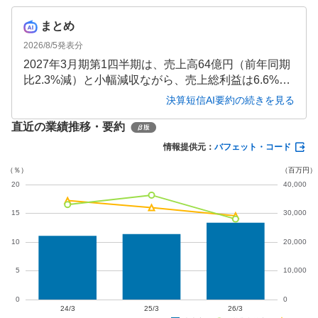
まとめ
2026/8/5
発表分
2027年3月期第1四半期は、売上高64億円（前年同期
比2.3%減）と小幅減収ながら、売上総利益は6.6%増
と改善し、営業利益10億円（同0.2%増）・経常利益
決算短信AI要約の続きを見る
10億円（同2.7%増）を確保しました。一方、親会社
直近の業績推移・要約
株主帰属の純利益は税負担増等により14.1%減の6億
円となりました。通期では営業利益20.2%増を見込ん
情報提供元：
バフェット・コード
でいます。