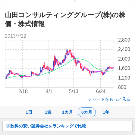
山田コンサルティンググループ(株)の株
価・株式情報
2013/7/12
株
2,800
価
2,400
チ
ャ
2,000
ー
1,600
ト
1,200
800
2/18
4/1
5/13
6/24
チャートをもっと見る
1日
1週
1カ月
6カ月
1年
お
手数料の安い証券会社をランキングで比較
知