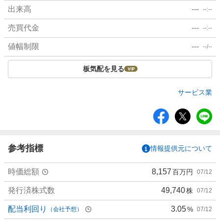
出来高
---
--:--
売買代金
---
--:--
値幅制限
---
--/--
板気配を見る
サービス業
シ
ェ
ア
参考指標
情報提供元について
時価総額
8,157
百万円
07/12
発行済株式数
49,740
株
07/12
配当利回り
3.05
%
（会社予想）
07/12