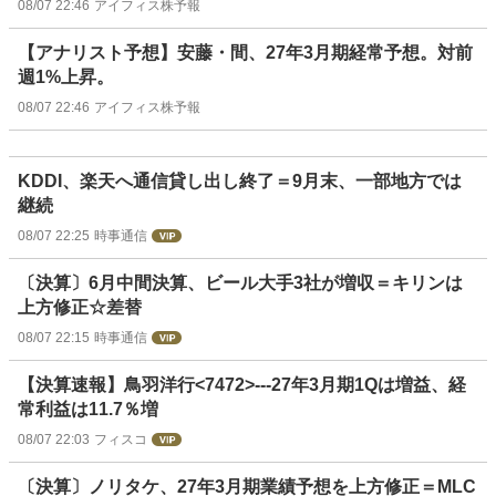
08/07 22:46
アイフィス株予報
【アナリスト予想】安藤・間、27年3月期経常予想。対前
週1%上昇。
08/07 22:46
アイフィス株予報
KDDI、楽天へ通信貸し出し終了＝9月末、一部地方では
継続
08/07 22:25
時事通信
〔決算〕6月中間決算、ビール大手3社が増収＝キリンは
上方修正☆差替
08/07 22:15
時事通信
【決算速報】鳥羽洋行<7472>---27年3月期1Qは増益、経
常利益は11.7％増
08/07 22:03
フィスコ
〔決算〕ノリタケ、27年3月期業績予想を上方修正＝MLC