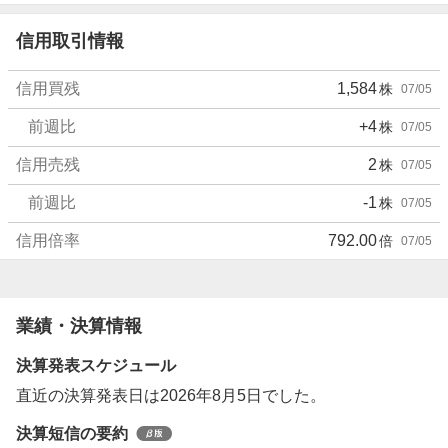
信用取引情報
信用買残
1,584
株
07/05
前週比
+4
株
07/05
信用売残
2
株
07/05
前週比
-1
株
07/05
信用倍率
792.00
倍
07/05
業績・決算情報
決算発表スケジュール
直近の決算発表日は2026年8月5日でした。
決算短信の要約