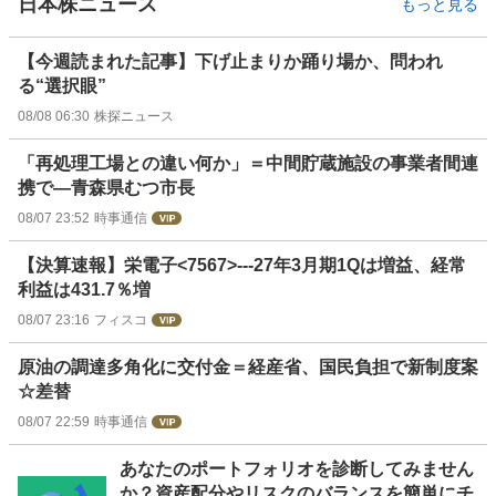
日本株ニュース
もっと見る
【今週読まれた記事】下げ止まりか踊り場か、問われ
る“選択眼”
08/08 06:30
株探ニュース
「再処理工場との違い何か」＝中間貯蔵施設の事業者間連
携で―青森県むつ市長
08/07 23:52
時事通信
【決算速報】栄電子<7567>---27年3月期1Qは増益、経常
利益は431.7％増
08/07 23:16
フィスコ
原油の調達多角化に交付金＝経産省、国民負担で新制度案
☆差替
08/07 22:59
時事通信
お
あなたのポートフォリオを診断してみません
知
か？資産配分やリスクのバランスを簡単にチ