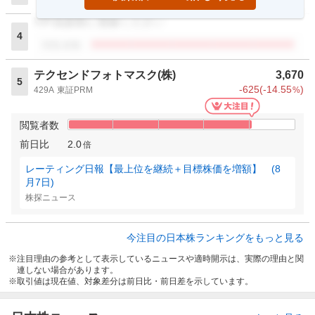
VIP倶楽部に登録ください
4
閲覧者数
テクセンドフォトマスク(株)
3,670
5
-625
(
-14.55
)
429A
東証PRM
%
閲覧者数
前日比
2.0
倍
レーティング日報【最上位を継続＋目標株価を増額】 (8
月7日)
株探ニュース
今注目の日本株ランキングをもっと見る
注目理由の参考として表示しているニュースや適時開示は、実際の理由と関
連しない場合があります。
取引値は現在値、対象差分は前日比・前日差を示しています。