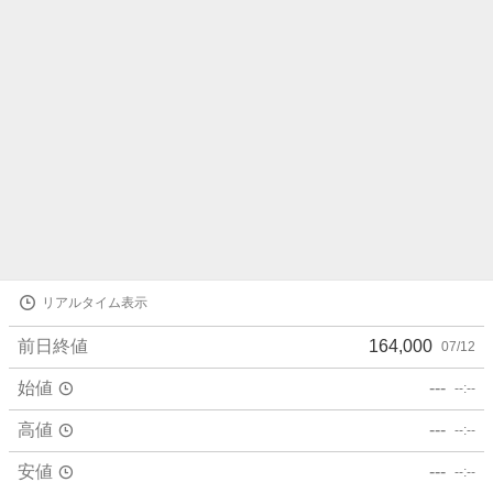
ら
せ
株
リアルタイム表示
価
詳
前日終値
164,000
07/12
細
値
始値
---
--:--
高値
---
--:--
安値
---
--:--