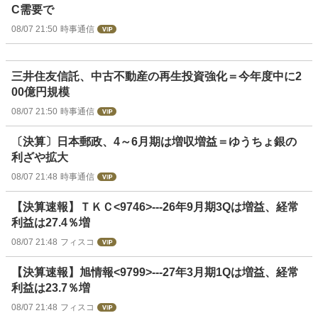
C需要で
08/07 21:50
時事通信
三井住友信託、中古不動産の再生投資強化＝今年度中に2
00億円規模
08/07 21:50
時事通信
〔決算〕日本郵政、4～6月期は増収増益＝ゆうちょ銀の
利ざや拡大
08/07 21:48
時事通信
【決算速報】ＴＫＣ<9746>---26年9月期3Qは増益、経常
利益は27.4％増
08/07 21:48
フィスコ
【決算速報】旭情報<9799>---27年3月期1Qは増益、経常
利益は23.7％増
08/07 21:48
フィスコ