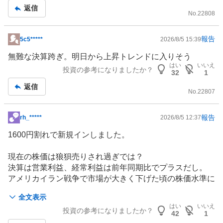
返信
事
No.
22808
報告
5c5*****
2026/8/5 15:39
掲
示
無難な決算跨ぎ。明日から上昇トレンドに入りそう
板
はい
いいえ
投資の参考になりましたか？
32
1
記
返信
事
No.
22807
報告
rh_*****
2026/8/5 12:37
掲
示
1600円割れで新規インしました。
板
記
現在の株価は狼狽売りされ過ぎでは？
事
決算は営業利益、経常利益は前年同期比でプラスだし。
アメリカイラン戦争で市場が大きく下げた頃の株価水準に
近いし、来月は配当権利月。
全文表示
はい
いいえ
投資の参考になりましたか？
ここは累進配当で利回りも4%後半あるので放置！！
42
1