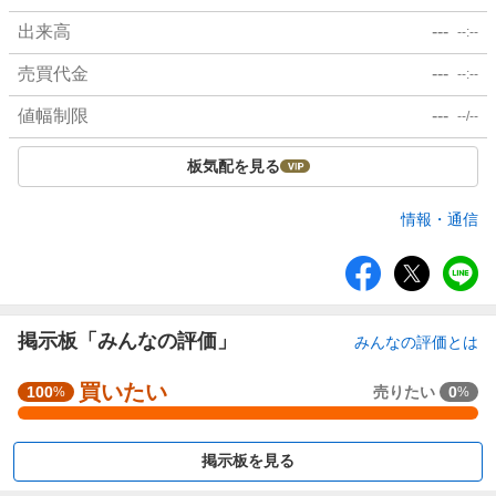
出来高
---
--:--
売買代金
---
--:--
値幅制限
---
--/--
板気配を見る
情報・通信
シ
ェ
ア
掲示板「みんなの評価」
みんなの評価とは
買いたい
強
100
売りたい
0
%
%
く
買
掲示板を見る
い
た