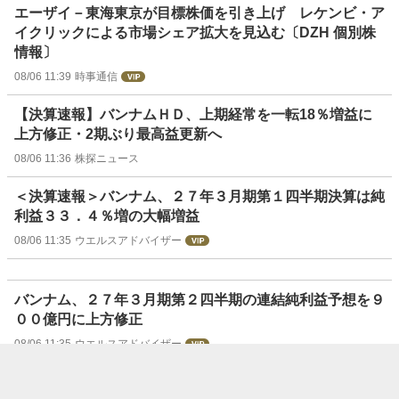
エーザイ－東海東京が目標株価を引き上げ レケンビ・ア
イクリックによる市場シェア拡大を見込む〔DZH 個別株
情報〕
08/06 11:39
時事通信
【決算速報】バンナムＨＤ、上期経常を一転18％増益に
上方修正・2期ぶり最高益更新へ
08/06 11:36
株探ニュース
＜決算速報＞バンナム、２７年３月期第１四半期決算は純
利益３３．４％増の大幅増益
08/06 11:35
ウエルスアドバイザー
バンナム、２７年３月期第２四半期の連結純利益予想を９
００億円に上方修正
08/06 11:35
ウエルスアドバイザー
【決算速報】バンダイナムコＨ、1Q経常74,493百万。ア