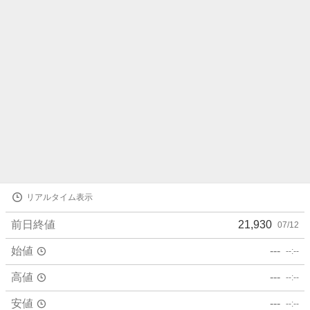
ら
せ
株
リアルタイム表示
価
詳
前日終値
21,930
07/12
細
値
始値
---
--:--
高値
---
--:--
安値
---
--:--