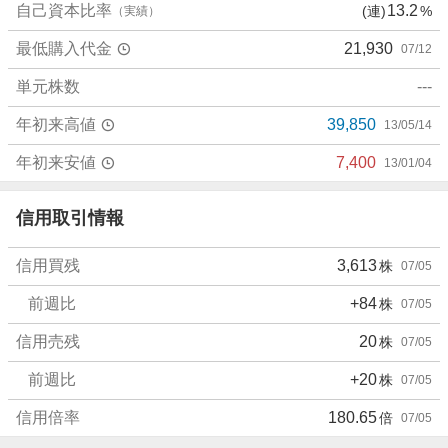
り
自己資本比率
13.2
(連)
%
（実績）
た
最低購入代金
21,930
07/12
い
0
単元株数
---
%
、
年初来高値
39,850
13/05/14
強
く
年初来安値
7,400
13/01/04
売
り
信用取引情報
た
い
信用買残
3,613
株
07/05
0
%
前週比
+84
株
07/05
信用売残
20
株
07/05
前週比
+20
株
07/05
信用倍率
180.65
倍
07/05