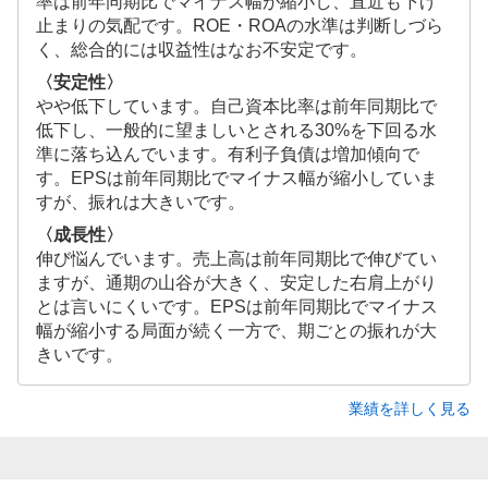
率は前年同期比でマイナス幅が縮小し、直近も下げ
止まりの気配です。ROE・ROAの水準は判断しづら
く、総合的には収益性はなお不安定です。
〈安定性〉
やや低下しています。自己資本比率は前年同期比で
低下し、一般的に望ましいとされる30%を下回る水
準に落ち込んでいます。有利子負債は増加傾向で
す。EPSは前年同期比でマイナス幅が縮小していま
すが、振れは大きいです。
〈成長性〉
伸び悩んでいます。売上高は前年同期比で伸びてい
ますが、通期の山谷が大きく、安定した右肩上がり
とは言いにくいです。EPSは前年同期比でマイナス
幅が縮小する局面が続く一方で、期ごとの振れが大
きいです。
業績を詳しく見る