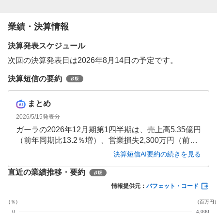
業績・決算情報
決算発表スケジュール
次回の決算発表日は2026年8月14日の予定です。
決算短信の要約
まとめ
2026/5/15
発表分
ガーラの2026年12月期第1四半期は、売上高5.35億円
（前年同期比13.2％増）、営業損失2,300万円（前年
同期比1.06億円改善）となりました。韓国セグメン
決算短信AI要約の続きを見る
トのゲーム関連事業が大きく成長し、VFX事業の減
直近の業績推移・要約
少を補って増収となり、損益も改善しています。た
だし、継続企業の前提に重要な疑義が存在してお
情報提供元：
バフェット・コード
り、不採算事業の整理など経営効率化に取り組んで
います。