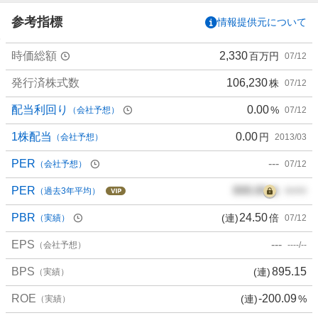
い
参考指標
情報提供元について
1
0
時価総額
2,330
百万円
07/12
0
%
発行済株式数
106,230
株
07/12
、
買
配当利回り
0.00
%
（会社予想）
07/12
い
た
1株配当
0.00
円
（会社予想）
2013/03
い
PER
---
（会社予想）
07/12
0
%
PER
000.00
倍
（過去3年平均）
00/00
、
様
PBR
24.50
(連)
倍
（実績）
07/12
子
EPS
---
見
（会社予想）
----/--
0
BPS
895.15
(連)
（実績）
%
、
ROE
-200.09
(連)
%
（実績）
売