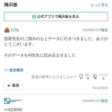
掲示板
もっと見る
公式アプリで掲示板を見る
報告
う◯ち
2026/8/6 0:57
掲
示
惑星先生のご指示のもとデータに行きつきました。ありが
板
とうございます。
記
事
そのデータをAI先生に読み込ませました
株価があがらなかった可能性はあるか？
全文表示
→結論として十分に可能性があります。
はい
いいえ
投資の参考になりましたか？
9
2
返信
😭
No.
623043
報告
62d*****
2026/8/6 0:07
掲
示
>>
623040