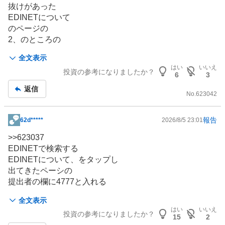
板
抜けがあった
記
EDINETについて
事
のページの
2、のところの
閲覧サイト
全文表示
へのリンクをタップし
はい
いいえ
投資の参考になりましたか？
4777と入れるページに入る
6
3
返信
No.
623042
報告
62d*****
2026/8/5 23:01
掲
示
>>
623037
板
EDINETで検索する
記
EDINETについて、をタップし
事
出てきたペーシの
提出者の欄に4777と入れる
いったん下に下がり
全文表示
大量保有報告書だけにチェクを入れる
はい
いいえ
投資の参考になりましたか？
上に戻り
15
2