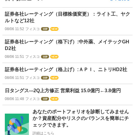
証券各社レーティング（目標株価変更）：ライト工、ヤク
ルトなど12社
08/06 11:52
フィスコ
証券各社レーティング（格下げ）:中外薬、メイテックGH
D2社
08/06 11:51
フィスコ
証券各社レーティング（格上げ）:ＡＰＩ、ニトリHD2社
08/06 11:51
フィスコ
日タングス---2Q上方修正 営業利益 15.0億円←3.8億円
08/06 11:48
フィスコ
お
あなたのポートフォリオを診断してみません
知
か？資産配分やリスクのバランスを簡単にチ
ら
ェックできます。
せ
詳細はこちら