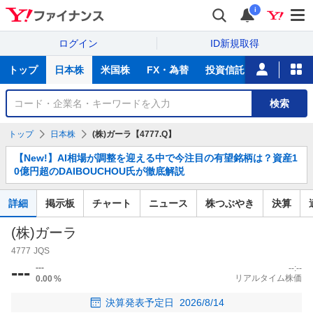
i
ログイン
ID新規取得
主
トップ
日本株
米国株
FX・為替
投資信託
ニュース
な
サ
銘
検索
ー
柄
ビ
を
トップ
日本株
(株)ガーラ【4777.Q】
ス
検
お
索
【New!】AI相場が調整を迎える中で今注目の有望銘柄は？資産1
知
0億円超のDAIBOUCHOU氏が徹底解説
ら
せ
詳細
掲示板
チャート
ニュース
株つぶやき
決算
(株)ガーラ
4777
JQS
---
---
--:--
リアルタイム株価
0.00
%
決算発表予定日
2026/8/14