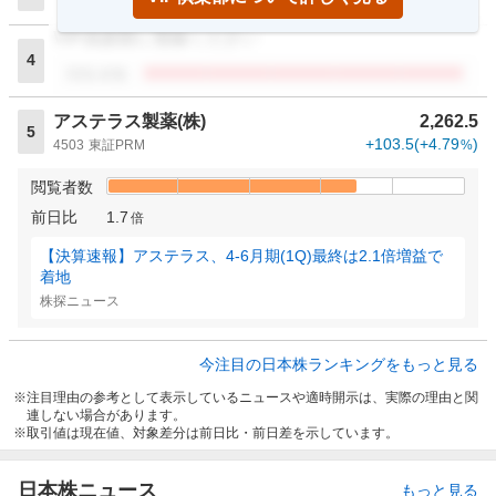
閲覧者数
VIP倶楽部に登録ください
4
閲覧者数
アステラス製薬(株)
2,262.5
5
+103.5
(
+4.79
)
4503
東証PRM
%
閲覧者数
前日比
1.7
倍
【決算速報】アステラス、4-6月期(1Q)最終は2.1倍増益で
着地
株探ニュース
今注目の日本株ランキングをもっと見る
注目理由の参考として表示しているニュースや適時開示は、実際の理由と関
連しない場合があります。
取引値は現在値、対象差分は前日比・前日差を示しています。
日本株ニュース
もっと見る