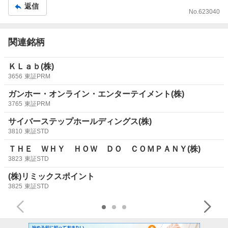
4777といれた欄の
返信
右横の青い検索を、タップする
No.
623040
出てきたページ
の6月18日の菊川の欄の
関連銘柄
真ん中辺りのPDFを表示、をタップ
ガーラ
の詳細ページが出てくる
ＫＬａｂ(株)
そのページの後半に
3656
東証PRM
菊川が売った一覧表
がある
ガンホー・オンライン・エンターテイメント(株)
3765
東証PRM
サイバーステップホールディングス(株)
3810
東証STD
ＴＨＥ ＷＨＹ ＨＯＷ ＤＯ ＣＯＭＰＡＮＹ(株)
3823
東証STD
(株)リミックスポイント
3825
東証STD