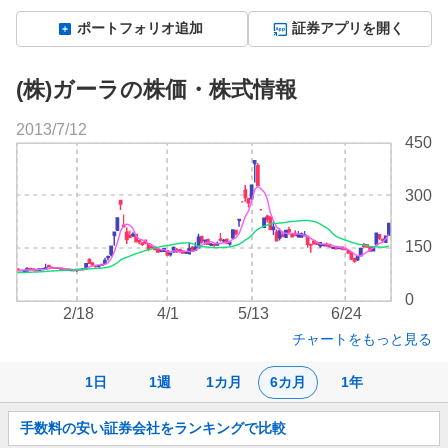
ポートフォリオ追加
証券アプリを開く
(株)ガーラの株価・株式情報
2013/7/12
株
450
価
チ
300
ャ
ー
ト
150
0
2/18
4/1
5/13
6/24
チャートをもっと見る
1日
1週
1カ月
6カ月
1年
お
手数料の安い証券会社をランキングで比較
知