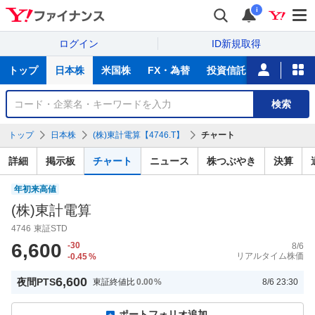
i
ログイン
ID新規取得
主
トップ
日本株
米国株
FX・為替
投資信託
ニュース
な
サ
銘
検索
ー
柄
ビ
を
トップ
日本株
(株)東計電算【4746.T】
チャート
ス
検
索
詳細
掲示板
チャート
ニュース
株つぶやき
決算
年初来高値
(株)東計電算
4746
東証STD
6,600
-30
8/6
リアルタイム株価
-0.45
%
6,600
夜間PTS
東証終値比
0.00
%
8/6 23:30
ポートフォリオ追加