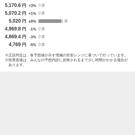
5,170.6
円
0
票
+
3
%
5,070.2
円
0
票
+
1
%
5,020
円
1
票
±
0
%
4,969.8
円
0
票
-
1
%
4,869.4
円
0
票
-
3
%
4,769
円
0
票
-
5
%
正誤判定は、各予想値が示す増減の目安レンジに基づいて行っています。
投票直後は、みんなの予想内訳に反映されるまで少し時間がかかる場合が
あります。