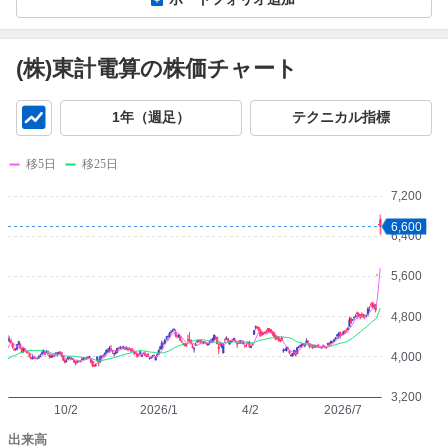
(株)東計電算の株価チャート
チ
1年（週足）
テクニカル指標
ャ
ー
移5日
移25日
ト
7,200
6,600
6,400
5,600
4,800
4,000
3,200
10/2
2026/1
4/2
2026/7
出来高