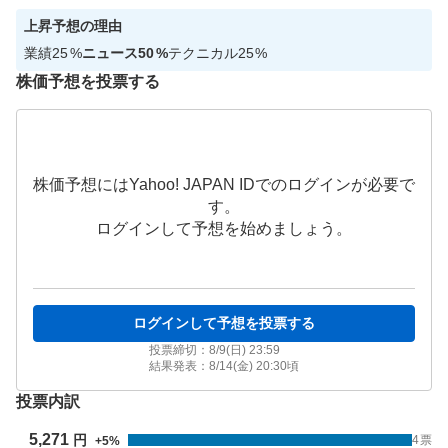
上昇
予想の理由
業績
25
%
ニュース
50
%
テクニカル
25
%
株価予想を投票する
株価予想にはYahoo! JAPAN IDでのログインが必要で
す。
ログインして予想を始めましょう。
ログインして予想を投票する
投票締切：
8/9(日) 23:59
結果発表：
8/14(金) 20:30
頃
投票内訳
5,271
円
4
票
+
5
%