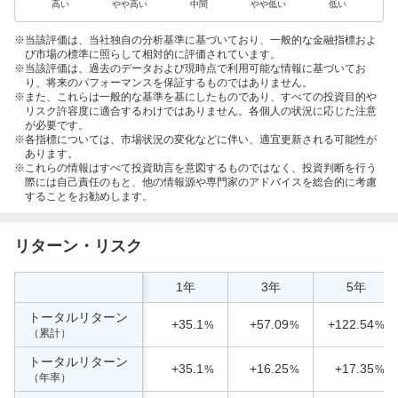
高い
やや高い
中間
やや低い
低い
当該評価は、当社独自の分析基準に基づいており、一般的な金融指標およ
び市場の標準に照らして相対的に評価されています。
当該評価は、過去のデータおよび現時点で利用可能な情報に基づいてお
り、将来のパフォーマンスを保証するものではありません。
また、これらは一般的な基準を基にしたものであり、すべての投資目的や
リスク許容度に適合するわけではありません。各個人の状況に応じた注意
が必要です。
各指標については、市場状況の変化などに伴い、適宜更新される可能性が
あります。
これらの情報はすべて投資助言を意図するものではなく、投資判断を行う
際には自己責任のもと、他の情報源や専門家のアドバイスを総合的に考慮
することをお勧めします。
リターン・リスク
1年
3年
5年
トータルリターン
+35.1
+57.09
+122.54
%
%
%
（累計）
トータルリターン
+35.1
+16.25
+17.35
%
%
%
（年率）