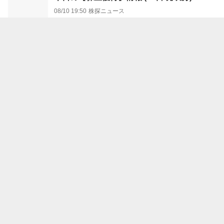
08/10 19:50
株探ニュース
欧州為替：ドル・円はじり高、ドル買い継続
08/10 19:22
フィスコ
本日の【自社株買い】銘柄 (10日大引け後
発表分)
08/10 19:20
株探ニュース
大証ナイト19時08分時点、67200円で推移／先物ＯＰ市
場ウォッチ
08/10 19:11
フィスコ
本日の【株式分割】銘柄 (10日大引け後 発
表分)
08/10 18:50
株探ニュース