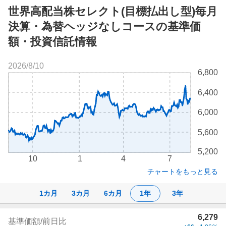
世界高配当株セレクト(目標払出し型)毎月
決算・為替ヘッジなしコースの基準価
額・投資信託情報
2026/8/10
株
6,800
価
チ
6,400
ャ
ー
6,000
ト
5,600
5,200
10
1
4
7
チャートをもっと見る
1カ月
3カ月
6カ月
1年
3年
株
6,279
基準価額/前日比
価