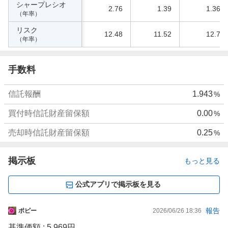
シャープレシオ
2.76
1.39
1.36
（年率）
リスク
12.48
11.52
12.7
（年率）
手数料
信託報酬
1.943
%
買付時信託財産留保額
0.00
%
売却時信託財産留保額
0.25
%
掲示板
もっと見る
公式アプリで掲示板を見る
掲
報告
ポピー
2026/06/26 18:36
示
基準価額 : 5,969円