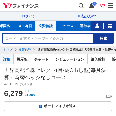
i
ログイン
ID新規取得
主
米国株
FX・為替
投資信託
ニュース
証券会社比較
NIS
な
サ
銘
検索
ー
柄
ビ
を
トップ
投資信託
世界高配当株セレクト(目標払出し型)毎月決算・為替ヘッジ
ス
検
索
詳細
掲示板
チャート
シミュレーション
組入銘柄
販
世界高配当株セレクト(目標払出し型)毎月決
算・為替ヘッジなしコース
4731512C
投資信託
6,279
+66
+1.06
%
8/10
ポートフォリオ追加