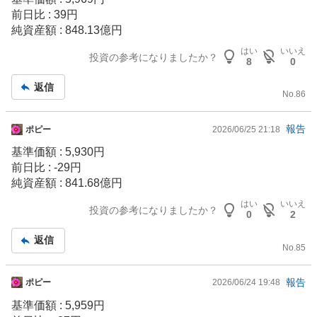
板
前日比 : 39円
記
純資産額 : 848.13億円
事
はい
いいえ
投資の参考になりましたか？
8
0
返信
No.
86
掲
報告
ポピー
2026/06/25 21:18
示
基準価額 : 5,930円
板
前日比 : -29円
記
純資産額 : 841.68億円
事
はい
いいえ
投資の参考になりましたか？
0
2
返信
No.
85
掲
報告
ポピー
2026/06/24 19:48
示
基準価額 : 5,959円
板