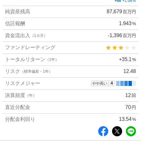
+66
+1.06
%
詳
純資産残高
87,679
百万円
細
値
信託報酬
1.943
%
資金流出入
-1,396
百万円
（1カ月）
ファンドレーティング
トータルリターン
+35.1
%
（1年）
リスク
12.48
（標準偏差・1年）
リスクメジャー
4
やや高い
決算頻度
12
回
（年）
直近分配金
70
円
分配金利回り
13.54
%
シ
ェ
ア