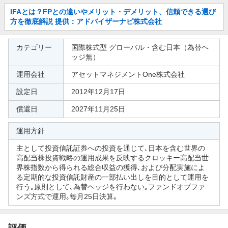
お
IFAとは？FPとの違いやメリット・デメリット、信頼できる選び
知
方を徹底解説 提供：アドバイザーナビ株式会社
ら
せ
参
カテゴリー
国際株式型 グローバル・含む日本（為替ヘ
考
ッジ無）
情
運用会社
アセットマネジメントOne株式会社
報
設定日
2012年12月17日
償還日
2027年11月25日
運用方針
主として投資信託証券への投資を通じて､日本を含む世界の
高配当株投資戦略の運用成果を反映するクロッキー高配当世
界株指数から得られる総合収益の獲得､および分配実施によ
る定期的な投資信託財産の一部払い出しを目的として運用を
行う｡原則として､為替ヘッジを行わない｡ファンドオブファ
ンズ方式で運用｡毎月25日決算｡
評価