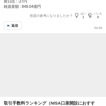
前日比 : -27円
記
純資産額 : 848.04億円
事
はい
いいえ
投資の参考になりましたか？
1
0
返信
No.
84
取引手数料ランキング（NISA口座開設におすす