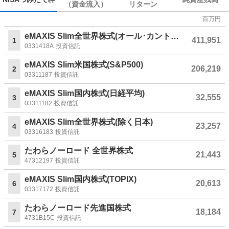
（資金流入）
リターン
百万円
eMAXIS Slim全世界株式(オール･カントリー)
411,951
1
0331418A
投資信託
eMAXIS Slim米国株式(S&P500)
206,219
2
03311187
投資信託
eMAXIS Slim国内株式(日経平均)
32,555
3
03311182
投資信託
eMAXIS Slim全世界株式(除く日本)
23,257
4
03316183
投資信託
たわらノーロード 全世界株式
21,443
5
47312197
投資信託
eMAXIS Slim国内株式(TOPIX)
20,613
6
03317172
投資信託
たわらノーロード先進国株式
18,184
7
4731B15C
投資信託