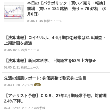
本日の【パラボリック｜買い／売り・転換】
前場 買い＝ 184 銘柄 売り＝ 76 銘柄 (8
月6日)
08/06 11:45
株探ニュース
【決算速報】ロイヤルホ、4-6月期(1Q)経常は31％減益・
上期計画を超過
08/05 16:30
株探ニュース
【決算速報】新日本科学、上期経常を53％上方修正
08/05 11:31
株探ニュース
先週の話題レポート: 株価調整で割安株に注目
08/03 11:30
フィスコ
【アナリスト予想】Ｃ＆Ｒ、27年2月期経常予想。対前週
2.4%下降。
07/31 22:46
アイフィス株予報