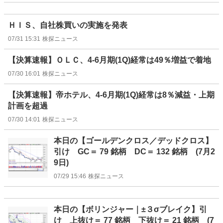
ＨＩＳ、自社株買いの実施を発表
07/31 15:31
株探ニュース
【決算速報】ＯＬＣ、4-6月期(1Q)経常は49％増益で着地
07/30 16:01
株探ニュース
【決算速報】帝ホテル、4-6月期(1Q)経常は8％減益・上期
計画を超過
07/30 14:01
株探ニュース
本日の【ゴールデンクロス／デッドクロス】
引け GC＝ 79 銘柄 DC＝ 132 銘柄 (7月2
9日)
07/29 15:46
株探ニュース
本日の【ボリンジャー｜±３σブレイク】引
け 上抜け＝ 77 銘柄 下抜け＝ 21 銘柄 (7