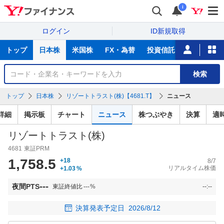
i
ログイン
ID新規取得
主
トップ
日本株
米国株
FX・為替
投資信託
ニュース
な
サ
銘
検索
ー
柄
ビ
を
トップ
日本株
リゾートトラスト(株)【4681.T】
ニュース
ス
検
索
詳細
掲示板
チャート
ニュース
株つぶやき
決算
適
リゾートトラスト(株)
4681
東証PRM
1,758.5
+18
8/7
リアルタイム株価
+1.03
%
---
夜間PTS
東証終値比
---
%
--:--
決算発表予定日
2026/8/12