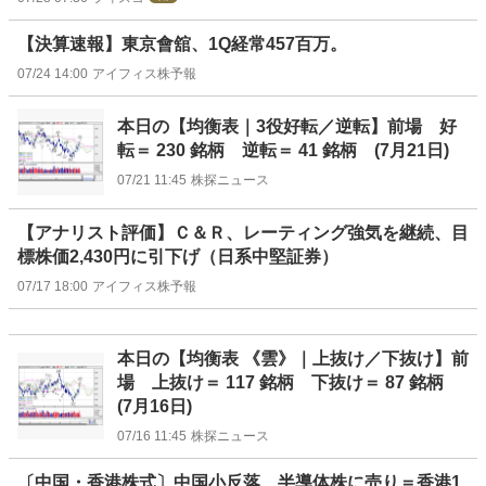
【決算速報】東京會舘、1Q経常457百万。
07/24 14:00
アイフィス株予報
本日の【均衡表｜3役好転／逆転】前場 好
転＝ 230 銘柄 逆転＝ 41 銘柄 (7月21日)
07/21 11:45
株探ニュース
【アナリスト評価】Ｃ＆Ｒ、レーティング強気を継続、目
標株価2,430円に引下げ（日系中堅証券）
07/17 18:00
アイフィス株予報
本日の【均衡表 《雲》｜上抜け／下抜け】前
場 上抜け＝ 117 銘柄 下抜け＝ 87 銘柄
(7月16日)
07/16 11:45
株探ニュース
〔中国・香港株式〕中国小反落、半導体株に売り＝香港1