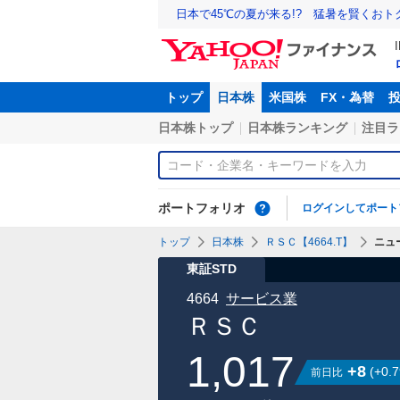
日本で45℃の夏が来る!? 猛暑を賢くお
トップ
日本株
米国株
FX・為替
日本株トップ
日本株ランキング
注目ラ
ポートフォリオ
ログインしてポート
トップ
日本株
ＲＳＣ【4664.T】
ニュ
東証STD
4664
サービス業
ＲＳＣ
1,017
+8
(
+0.7
前日比