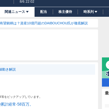
8/6 22:02
関連ニュース
配当
株主優待
時系列
の有望銘柄は？資産10億円超のDAIBOUCHOU氏が徹底解説
I値動き解説
最
事等をピックアップしています。
累計経常-58百万。