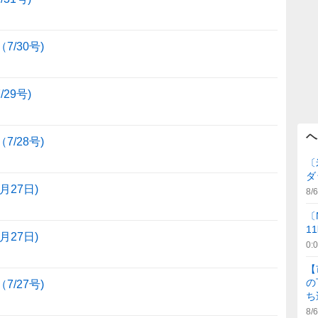
/30号)
29号)
ヘ
/28号)
〔
ダ
27日)
8/6
〔
1
27日)
0:
【
の
/27号)
ち
8/6