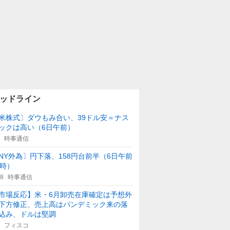
ッドライン
米株式〕ダウもみ合い、39ドル安＝ナス
ックは高い（6日午前）
時事通信
NY外為〕円下落、158円台前半（6日午前
1時）
08
時事通信
市場反応】米・6月卸売在庫確定は予想外
下方修正、売上高はパンデミック来の落
込み、ドルは堅調
フィスコ