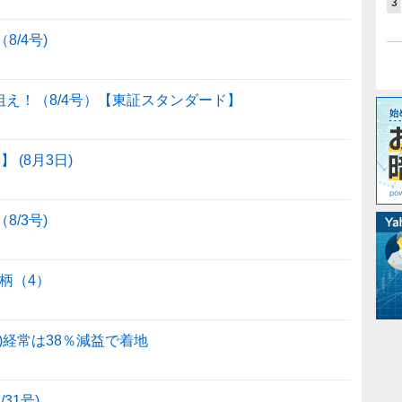
3
8/4号)
狙え！（8/4号）【東証スタンダード】
(8月3日)
8/3号)
柄（4）
Q)経常は38％減益で着地
31号)