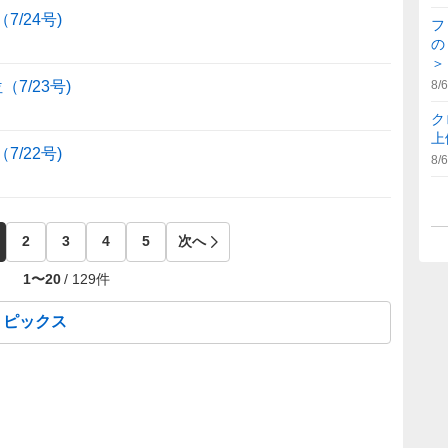
/24号)
フ
の
＞
7/23号)
8/6
ク
上
/22号)
8/6
2
3
4
5
次へ
1
〜
20
/
129
件
トピックス