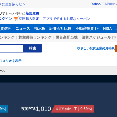
Yahoo! JAPAN
ヘ
トクに生き抜くヒント
IDでもっと便利に
新規取得
ログイン
初回購入限定、アプリで使えるお得なクーポン
投資信託
ニュース
掲示板
証券会社比較
不動産投資
NISA
ンキング
株主優待ランキング
優良高配当株
決算スケジュール
検索
やさしい投資
企業発見特集
フォリオを表示
ース
1,010
-7
9
)
夜間PTS
(
-0.69
)
東証終値比
%
%