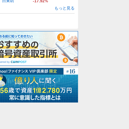
日東紡
-17.92
%
もっと見る