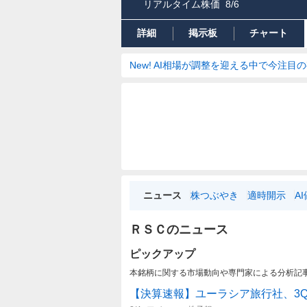
リアルタイム株価
8/6
詳細
掲示板
チャート
New! AI相場が調整を迎える中で今注目
ニュース
株つぶやき
適時開示
A
ＲＳＣのニュース
ピックアップ
本銘柄に関する市場動向や専門家による分析記
【決算速報】ユーラシア旅行社、3Q