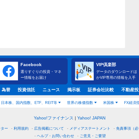
Facebook
VIP倶楽部
選りすぐりの投資・マネ
データのダウンロードほ
ー情報をお届け
かVIP専用の情報を入手
・為替
投資信託
ニュース
掲示板
証券会社比較
不動産投
日本株、国内指数、ETF、REIT等
世界の株価指数
米国株
FX経済
Yahoo!ファイナンス
Yahoo! JAPAN
ンター
利用規約
広告掲載について
メディアステートメント
免責事項（必
ヘルプ・お問い合わせ
ご意見・ご要望