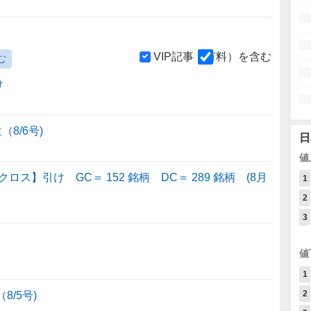
VIP記事（有料）を含む
む
け
8/6号)
日
値
】引け GC＝ 152 銘柄 DC＝ 289 銘柄 (8月
1
2
3
値
1
2
8/5号)