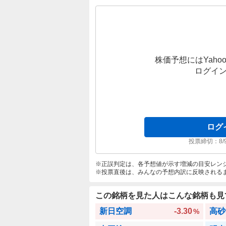
株価予想にはYahoo
ログイ
ログ
投票締切：
8/
正誤判定は、各予想値が示す増減の目安レン
投票直後は、みんなの予想内訳に反映される
この銘柄を見た人はこんな銘柄も見
新日空調
-3.30
高砂
%