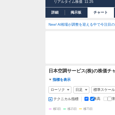
リアルタイム株価
11:25
詳細
掲示板
チャート
New! AI相場が調整を迎える中で今注目
日本空調サービス(株)の株価チ
チ
指標を表示
ャ
チ
ー
ャ
ト
ー
出来高
分
テクニカル指標
指
ト
標
の
移5日
移25日
移75日
設