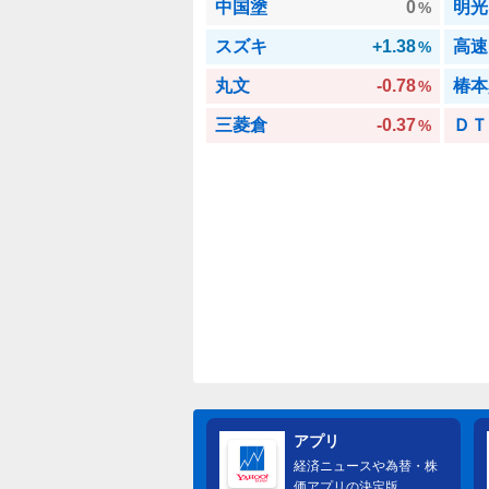
中国塗
0
明光
%
スズキ
+1.38
高速
%
丸文
-0.78
椿本
%
三菱倉
-0.37
ＤＴ
%
アプリ
経済ニュースや為替・株
価アプリの決定版