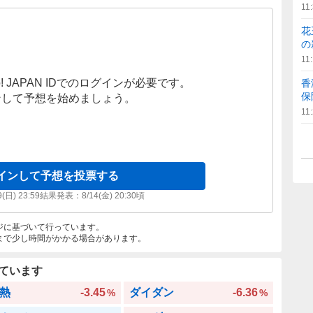
11
花
の
11
! JAPAN IDでのログインが必要です。
香
保
ンして予想を始めましょう。
11
インして予想を投票する
9(日) 23:59
結果発表：
8/14(金) 20:30
頃
ジに基づいて行っています。
まで少し時間がかかる場合があります。
ています
熱
-3.45
ダイダン
-6.36
%
%