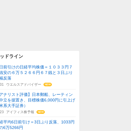
ッドライン
日前引けの日経平均株価＝１０３３円７
銭安の６万５２６６円６７銭と３日ぶり
幅反落
:31
ウエルスアドバイザー
アナリスト評価】日本郵船、レーティン
中立を据置き、目標株価6,000円に引上げ
米系大手証券）
:23
アイフィス株予報
経平均6日前引け＝3日ぶり反落、1033円
の6万5266円