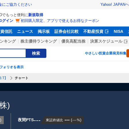
Yahoo! JAPAN
ヘ
金にご協力ください
IDでもっと便利に
新規取得
ログイン
初回購入限定、アプリで使えるお得なクーポン
投資信託
ニュース
掲示板
証券会社比較
不動産投資
NISA
ンキング
株主優待ランキング
優良高配当株
決算スケジュール
検索
やさしい投資
企業発見特集
フォリオを表示
.T】
チャート
株)
---
---
)
夜間PTS
(
---
)
東証終値比
%