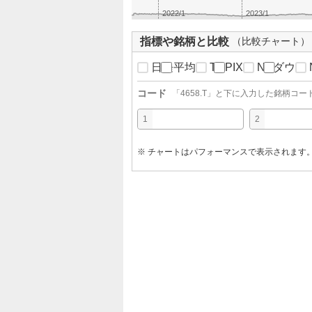
2022/1
2023/1
指標や銘柄と比較
（比較チャート）
日経平均
TOPIX
NYダウ
コード
「
4658.T
」と下に入力した銘柄コー
1
2
※ チャートはパフォーマンスで表示されます