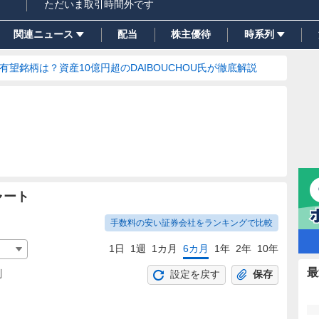
ただいま取引時間外です
関連ニュース
配当
株主優待
時系列
の有望銘柄は？資産10億円超のDAIBOUCHOU氏が徹底解説
ャート
手数料の安い証券会社をランキングで比較
1日
1週
1カ月
6カ月
1年
2年
10年
最
割
設定を戻す
保存