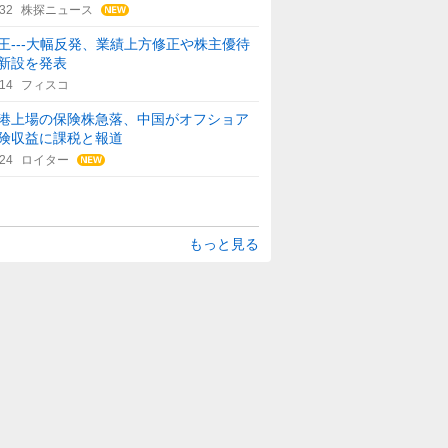
:32
株探ニュース
王---大幅反発、業績上方修正や株主優待
新設を発表
:14
フィスコ
港上場の保険株急落、中国がオフショア
険収益に課税と報道
:24
ロイター
もっと見る