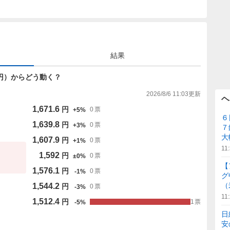
結果
592円）からどう動く？
2026/8/6 11:03
更新
ヘ
1,671.6
円
0
票
+
5
%
６
1,639.8
円
0
票
+
3
%
７
大
1,607.9
円
0
票
+
1
%
11
1,592
円
0
票
±
0
%
【
1,576.1
円
0
票
-
1
%
グ
（
1,544.2
円
0
票
-
3
%
11
1,512.4
円
1
票
-
5
%
日
安