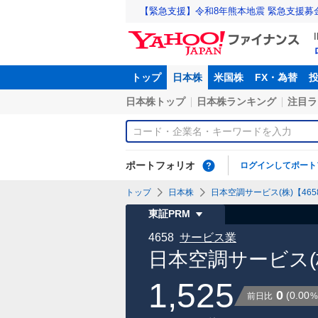
【緊急支援】令和8年熊本地震 緊急支援募
トップ
日本株
米国株
FX・為替
日本株トップ
日本株ランキング
注目ラ
ポートフォリオ
ログインしてポート
トップ
日本株
日本空調サービス(株)【4658
東証PRM
4658
サービス業
日本空調サービス(
1,525
0
(
0.00
前日比
%