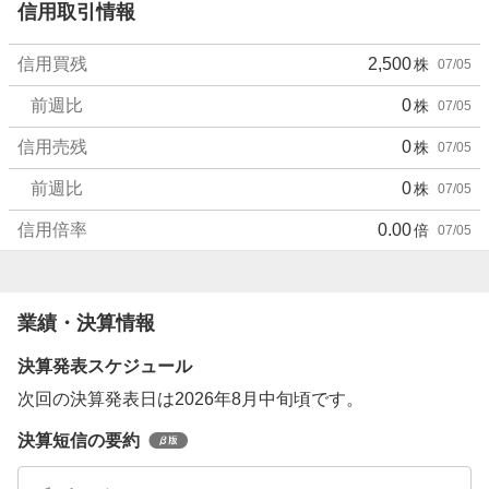
信用取引情報
信用買残
2,500
株
07/05
前週比
0
株
07/05
信用売残
0
株
07/05
前週比
0
株
07/05
信用倍率
0.00
倍
07/05
業績・決算情報
決算発表スケジュール
次回の決算発表日は2026年8月中旬頃です。
決算短信の要約