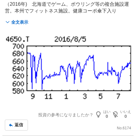
事
（2016年) 北海道で
ゲーム
、ボウリング等の複合施設運
営。本州でフィットネス施設。健康コーポ傘下入り
「・・・【底入れ】前上期に連結した子会社の通期寄与・
全文表示
黒字化がプラスに。ゲーム、フィットネス、ボウリングも
テコ入れ効いて底入れ。事業開発関連の費用など一過性費
用が消えて営業益戻す。配当性向３割メド。 【中 止】
『
ＲＩＺＡＰ
』の知見生かし開発進めた新ダイエットプロ
グラムの事業化を断念。退会率低下など重視した新モデル
構築、フィットネス成長戦略はやり直し。
はい
いいえ
投資の参考になりましたか？
0
0
返信
No.
6174