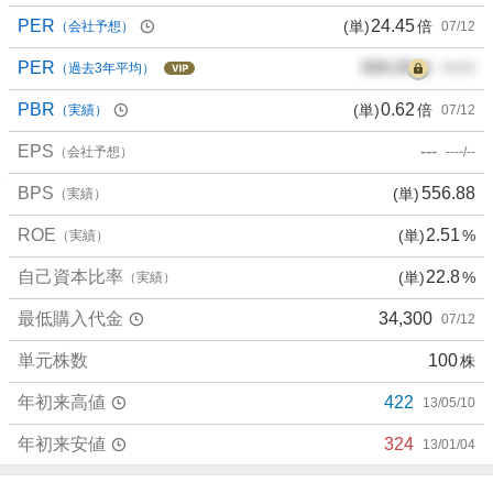
PER
24.45
(単)
倍
（会社予想）
07/12
PER
000.00
倍
（過去3年平均）
00/00
PBR
0.62
(単)
倍
（実績）
07/12
EPS
---
（会社予想）
----/--
BPS
556.88
(単)
（実績）
ROE
2.51
(単)
%
（実績）
自己資本比率
22.8
(単)
%
（実績）
最低購入代金
34,300
07/12
単元株数
100
株
年初来高値
422
13/05/10
年初来安値
324
13/01/04