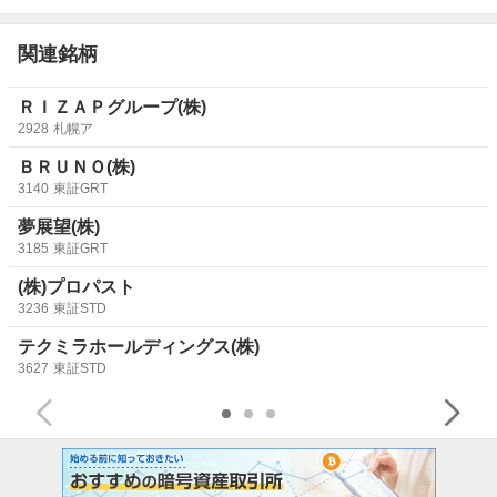
だけど
関連銘柄
ＲＩＺＡＰグループ(株)
2928
札幌ア
ＢＲＵＮＯ(株)
3140
東証GRT
夢展望(株)
3185
東証GRT
(株)プロパスト
3236
東証STD
テクミラホールディングス(株)
3627
東証STD