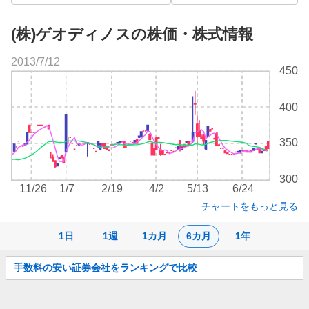
(株)ゲオディノスの株価・株式情報
2013/7/12
株
450
価
チ
400
ャ
ー
ト
350
300
11/26
1/7
2/19
4/2
5/13
6/24
チャートをもっと見る
1日
1週
1カ月
6カ月
1年
お
手数料の安い証券会社をランキングで比較
知
ら
せ