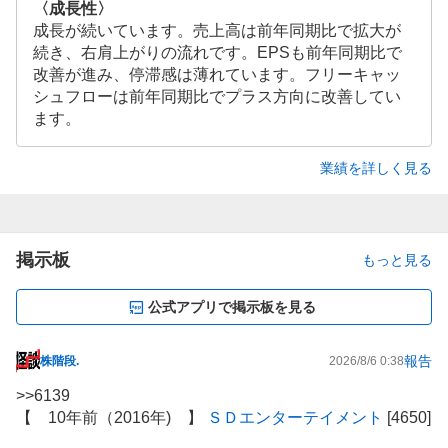
〈成長性〉
成長が続いています。売上高は前年同期比で拡大が
続き、右肩上がりの流れです。EPSも前年同期比で
改善が進み、停滞感は薄れています。フリーキャッ
シュフローは前年同期比でプラス方向に改善してい
ます。
業績を詳しく見る
掲示板
もっと見る
公式アプリで掲示板を見る
報告
株階段.
2026/8/6 0:38
掲
示
>>
6139
板
【 10年前（2016年) 】
ＳＤエンターテイメント
[4650]
記