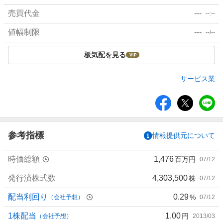
売買代金
---
--:--
値幅制限
---
--/--
板気配を見る
サービス業
シ
ェ
ア
参考指標
情報提供元について
時価総額
1,476
百万円
07/12
発行済株式数
4,303,500
株
07/12
配当利回り
0.29
%
（会社予想）
07/12
1株配当
1.00
円
（会社予想）
2013/03