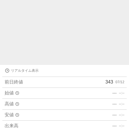
株
リアルタイム表示
価
詳
前日終値
343
07/12
細
値
始値
---
--:--
高値
---
--:--
安値
---
--:--
出来高
---
--:--