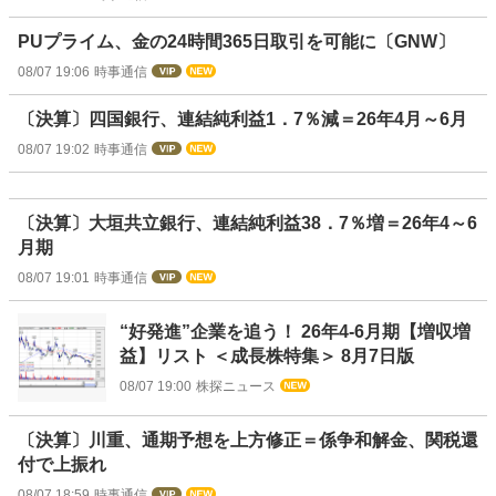
PUプライム、金の24時間365日取引を可能に〔GNW〕
08/07 19:06
時事通信
〔決算〕四国銀行、連結純利益1．7％減＝26年4月～6月
08/07 19:02
時事通信
〔決算〕大垣共立銀行、連結純利益38．7％増＝26年4～6
月期
08/07 19:01
時事通信
“好発進”企業を追う！ 26年4-6月期【増収増
益】リスト ＜成長株特集＞ 8月7日版
08/07 19:00
株探ニュース
〔決算〕川重、通期予想を上方修正＝係争和解金、関税還
付で上振れ
08/07 18:59
時事通信