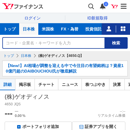
i
ログイン
ID新規取得
主
トップ
日本株
米国株
FX・為替
投資信託
ニュース
な
サ
銘
検索
ー
柄
ビ
を
トップ
日本株
(株)ゲオディノス【4650.Q】
ス
検
お
索
【New!】AI相場が調整を迎える中で今注目の有望銘柄は？資産1
知
0億円超のDAIBOUCHOU氏が徹底解説
ら
せ
詳細
掲示板
チャート
ニュース
株つぶやき
決算
(株)ゲオディノス
4650
JQS
---
---
--:--
リアルタイム株価
0.00
%
ポートフォリオ追加
証券アプリを開く