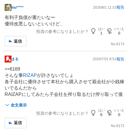
報告
lou*****
2026/8/1 11:31
掲
示
有利子負債が重たいなー
板
優待改悪しないといいけど、
記
はい
いいえ
投資の参考になりましたか？
1
0
事
返信
No.
6173
報告
まる
2026/7/31 8:51
掲
示
>>
6169
板
そんな事
RIZAP
が許さないでしょ
記
各子会社に優待させて本社から購入させて親会社が小銭稼
事
いでるんだから
RAIZAPにしてみたら子会社を搾り取るだけ搾り取って復
活したらよし駄目なら株を売るだけの存在だから、RAIZA
全文表示
P傘下のうちは優待はなくならないと思って大丈夫だと思
はい
いいえ
投資の参考になりましたか？
う
6
0
それにしてももう少し選択肢欲しいね
返信
今年は少ない分、数は揃えてあって争奪戦無かったみたい
No.
6172