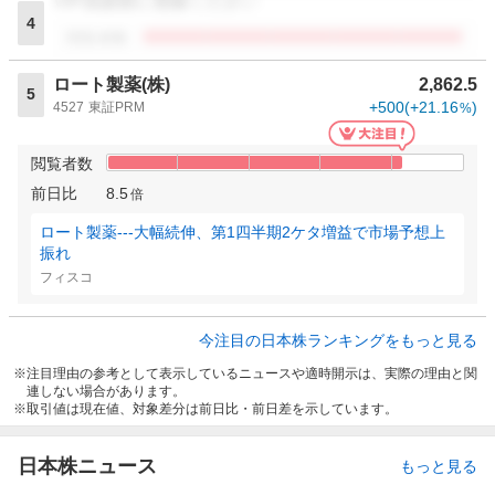
VIP倶楽部に登録ください
4
閲覧者数
ロート製薬(株)
2,862.5
5
+500
(
+21.16
)
4527
東証PRM
%
閲覧者数
前日比
8.5
倍
ロート製薬---大幅続伸、第1四半期2ケタ増益で市場予想上
振れ
フィスコ
今注目の日本株ランキングをもっと見る
注目理由の参考として表示しているニュースや適時開示は、実際の理由と関
連しない場合があります。
取引値は現在値、対象差分は前日比・前日差を示しています。
日本株ニュース
もっと見る