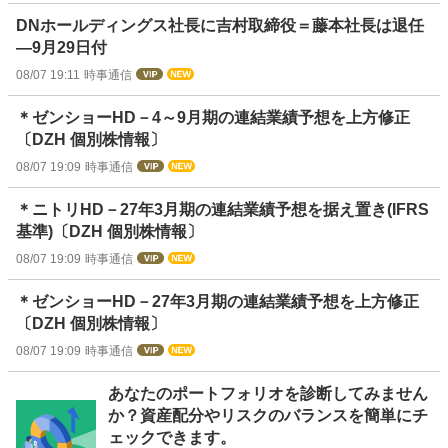
DNホールディングス社長に吉村取締役＝藤本社長は退任
―9月29日付
08/07 19:11
時事通信
＊ゼンショーHD－4～9月期の連結業績予想を上方修正
〔DZH 個別株情報〕
08/07 19:09
時事通信
＊ニトリHD－27年3月期の連結業績予想を据え置き(IFRS
基準)〔DZH 個別株情報〕
08/07 19:09
時事通信
＊ゼンショーHD－27年3月期の連結業績予想を上方修正
〔DZH 個別株情報〕
08/07 19:09
時事通信
お
あなたのポートフォリオを診断してみません
知
か？資産配分やリスクのバランスを簡単にチ
ら
ェックできます。
せ