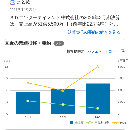
まとめ
2026/5/14
発表分
ＳＤエンターテイメント株式会社の2026年3月期決算
は、売上高が51億5,500万円（前年比22.7%増）と大
幅に伸長しました。ウェルネス事業、特に保育・介
決算短信AI要約の続きを見る
護等が好調でしたが、将来の成長に向けた先行投資
直近の業績推移・要約
により営業利益は26.7%減となりました。一方で、補
助金収入等により親会社株主に帰属する当期純利益
情報提供元：
バフェット・コード
は130.0%増と大幅増益を達成しています。