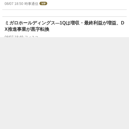
08/07 18:50
時事通信
ミガロホールディングス---1Qは増収・最終利益が増益、D
X推進事業が黒字転換
08/07 18:49
フィスコ
イングレディオンが2026年第2四半期決算を発表〔GN
W〕
08/07 18:48
時事通信
〔決算〕秋田銀行、連結純利益48．7％増＝26年4～6月
08/07 18:48
時事通信
リログループ---1Qは増収・2ケタ増益、アウトソーシング
事業及び賃貸管理事業が2ケタ増収増益に
08/07 18:42
フィスコ