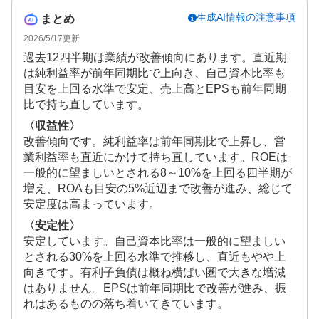
生成AI情報の注意事項
まとめ
2026/5/17
更新
過去12四半期は業績が改善傾向にあります。直近期
は純利益率が前年同期比で上向き、自己資本比率も
目安を上回る水準で安定、売上高とEPSも前年同期
比で持ち直しています。
〈収益性〉
改善傾向です。純利益率は前年同期比で上昇し、営
業利益率も直近にかけて持ち直しています。ROEは
一般的に望ましいとされる8～10%を上回る四半期が
増え、ROAも目安の5%近辺まで改善が進み、総じて
安定度は高まっています。
〈安定性〉
安定しています。自己資本比率は一般的に望ましい
とされる30%を上回る水準で推移し、直近もやや上
向きです。有利子負債は概ね横ばい圏で大きな増減
はありません。EPSは前年同期比で改善が進み、振
れはあるものの落ち着いてきています。