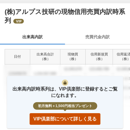
(株)アルプス技研の現物信用売買内訳時系
出
列
来
高
内
出来高内訳
売買代金内訳
訳
出来高合計
現物買
信用新規買
信用返
日付
（
株
）
（
株
）
（
株
）
（
株
12,345,678
123,456,789
12,345,
1234/56/78
1,234,567,890
12.3
%
23.4
%
12.
12,345,678
123,456,789
12,345,
出来高内訳時系列は、VIP倶楽部に登録するとご覧
1234/56/78
1,234,567,890
になれます。
12.3
%
23.4
%
12.
初月無料＋1,500円相当プレゼント
12,345,678
123,456,789
12,345,
1234/56/78
1,234,567,890
12.3
%
23.4
%
12.
VIP倶楽部について詳しく見る