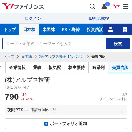
i
ログイン
ID新規取得
主
トップ
日本株
米国株
FX・為替
投資信託
ニュース
な
サ
銘
検索
ー
柄
ビ
を
トップ
日本株
(株)アルプス技研【4641.T】
売買内訳
ス
検
索
当
企業情報
業績
板気配
株主優待
時系列
売買内訳
(株)アルプス技研
4641
東証PRM
790
-14
8/7
リアルタイム株価
-1.74
%
---
夜間PTS
東証終値比
---
%
--:--
ポートフォリオ追加