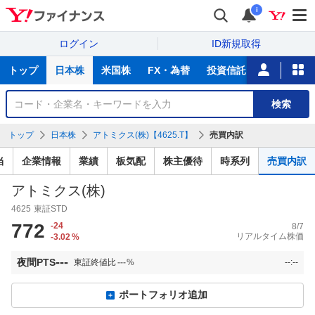
i
ログイン
ID新規取得
主
トップ
日本株
米国株
FX・為替
投資信託
ニュース
な
サ
銘
検索
ー
柄
ビ
を
トップ
日本株
アトミクス(株)【4625.T】
売買内訳
ス
検
索
当
企業情報
業績
板気配
株主優待
時系列
売買内訳
アトミクス(株)
4625
東証STD
772
-24
8/7
リアルタイム株価
-3.02
%
---
夜間PTS
東証終値比
---
%
--:--
ポートフォリオ追加