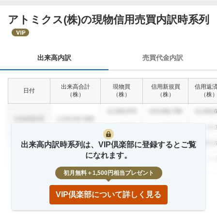
アトミクス(株)の現物信用売買内訳時系列
出
来
高
内
出来高内訳
売買代金内訳
訳
出来高合計
現物買
信用新規買
信用返
日付
（
株
）
（
株
）
（
株
）
（
株
12,345,678
123,456,789
12,345,
1234/56/78
1,234,567,890
12.3
%
23.4
%
12.
12,345,678
123,456,789
12,345,
出来高内訳時系列は、VIP倶楽部に登録するとご覧
1234/56/78
1,234,567,890
になれます。
12.3
%
23.4
%
12.
初月無料＋1,500円相当プレゼント
12,345,678
123,456,789
12,345,
1234/56/78
1,234,567,890
12.3
%
23.4
%
12.
VIP倶楽部について詳しく見る