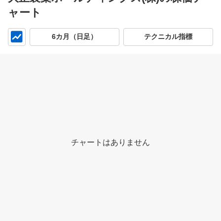
ャート
チ
6カ月（日足）
テクニカル指標
ャ
ー
ト
チャートはありません