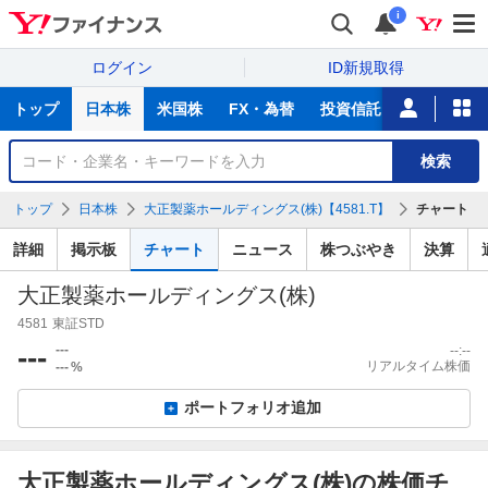
i
ログイン
ID新規取得
主
トップ
日本株
米国株
FX・為替
投資信託
ニュース
な
サ
銘
検索
ー
柄
ビ
を
トップ
日本株
大正製薬ホールディングス(株)【4581.T】
チャート
ス
検
索
詳細
掲示板
チャート
ニュース
株つぶやき
決算
大正製薬ホールディングス(株)
4581
東証STD
---
---
--:--
リアルタイム株価
---
%
ポートフォリオ追加
大正製薬ホールディングス(株)の株価チ