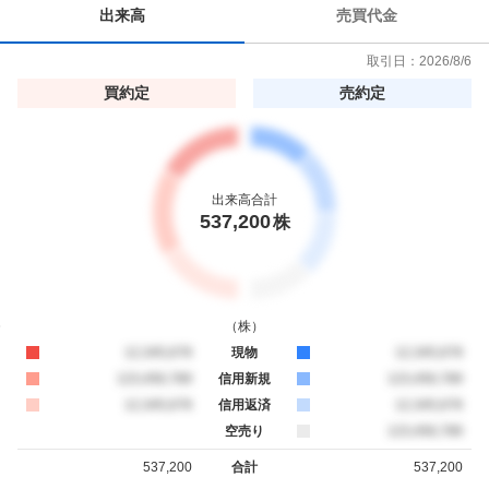
出来高
売買代金
取引日：
2026/8/6
買約定
売約定
出来高合計
537,200
株
（
株
）
買約定
12,345,678
現物
売約定
12,345,678
買約定
123,456,789
信用新規
売約定
123,456,789
買約定
12,345,678
信用返済
売約定
12,345,678
空売り
売約定
123,456,789
537,200
合計
537,200
買約定
売約定