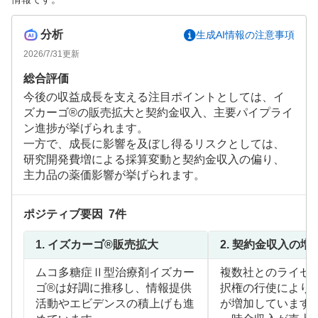
分析
生成AI情報の注意事項
2026/7/31
更新
総合評価
今後の収益成長を支える注目ポイントとしては、イ
ズカーゴ®の販売拡大と契約金収入、主要パイプライ
ン進捗が挙げられます。
一方で、成長に影響を及ぼし得るリスクとしては、
研究開発費増による採算変動と契約金収入の偏り、
主力品の薬価影響が挙げられます。
ポジティブ要因
7
件
1.
イズカーゴ®販売拡大
2.
契約金収入の増
ムコ多糖症Ⅱ型治療剤イズカー
複数社とのライセ
ゴ®は好調に推移し、情報提供
択権の行使により
活動やエビデンスの積上げも進
が増加しています