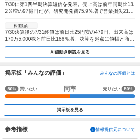
7/30に第1四半期決算短信を発表。売上高は前年同期比13.
2％増の97億円だが、研究開発費75.9％増で営業損失21億
円・純損失19億円に拡大。
株価動向
7/30決算後の7/31終値は前日比25円安の479円、出来高は
170万5,000株と前日比186％増。決算を起点に値幅と商い
が一気に膨らみ、その後8/7の500円まで戻す流れ。
AI値動き解説を見る
掲示板「みんなの評価」
みんなの評価とは
強
同率
50
買いたい
売りたい
50
%
%
く
買
い
掲示板を見る
た
い
5
参考指標
情報提供元について
0