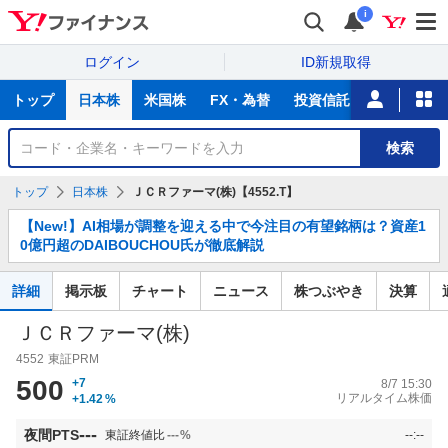
i
ログイン
ID新規取得
主
トップ
日本株
米国株
FX・為替
投資信託
ニュース
な
サ
銘
検索
ー
柄
ビ
を
トップ
日本株
ＪＣＲファーマ(株)【4552.T】
ス
検
お
索
【New!】AI相場が調整を迎える中で今注目の有望銘柄は？資産1
知
0億円超のDAIBOUCHOU氏が徹底解説
ら
せ
詳細
掲示板
チャート
ニュース
株つぶやき
決算
ＪＣＲファーマ(株)
4552
東証PRM
500
+7
8/7 15:30
リアルタイム株価
+1.42
%
---
夜間PTS
東証終値比
---
%
--:--