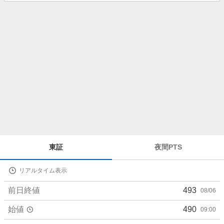
知
ら
せ
株
東証
夜間PTS
価
詳
リアルタイム表示
細
値
前日終値
493
08/06
始値
490
09:00