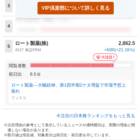
3
VIP倶楽部について詳しく見る
閲覧者数
VIP倶楽部に登録ください
4
閲覧者数
ロート製薬(株)
2,862.5
5
+500
(
+21.16
)
4527
東証PRM
%
閲覧者数
前日比
8.5
倍
ロート製薬---大幅続伸、第1四半期2ケタ増益で市場予想上
振れ
フィスコ
今注目の日本株ランキングをもっと見る
注目理由の参考として表示しているニュースや適時開示は、実際の理由と関
連しない場合があります。
取引値は現在値、対象差分は前日比・前日差を示しています。