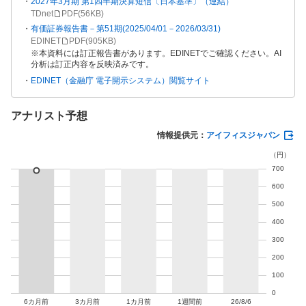
2027年3月期 第1四半期決算短信〔日本基準〕（連結）
TDnet
PDF(
56KB
)
有価証券報告書－第51期(2025/04/01－2026/03/31)
EDINET
PDF(
905KB
)
本資料には訂正報告書があります。EDINETでご確認ください。AI
分析は訂正内容を反映済みです。
EDINET（金融庁 電子開示システム）閲覧サイト
アナリスト予想
情報提供元：
アイフィスジャパン