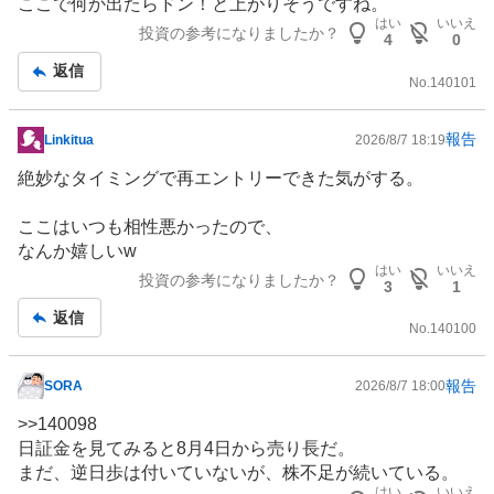
示
ここで何か出たらドン！と上がりそうですね。
板
はい
いいえ
投資の参考になりましたか？
4
0
記
返信
事
No.
140101
報告
Linkitua
2026/8/7 18:19
掲
示
絶妙なタイミングで再エントリーできた気がする。
板
記
ここはいつも相性悪かったので、
事
なんか嬉しいw
はい
いいえ
投資の参考になりましたか？
3
1
返信
No.
140100
報告
SORA
2026/8/7 18:00
掲
示
>>
140098
板
日証金を見てみると8月4日から売り長だ。
記
まだ、逆日歩は付いていないが、株不足が続いている。
事
はい
いいえ