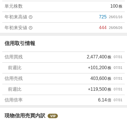
、
単元株数
100
株
強
年初来高値
725
26/01/16
く
売
年初来安値
444
26/06/26
り
た
信用取引情報
い
5
0
信用買残
2,477,400
株
07/31
%
前週比
+101,200
株
07/31
信用売残
403,600
株
07/31
前週比
+119,500
株
07/31
信用倍率
6.14
倍
07/31
現物信用売買内訳