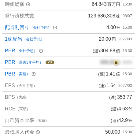
%
時価総額
64,843
百万円
15:30
、
買
発行済株式数
129,686,308
株
08/07
い
配当利回り
4.00
%
（会社予想）
15:30
た
い
1株配当
20.00
円
（会社予想）
2027/03
0
%
PER
304.88
(連)
倍
（会社予想）
15:30
、
PER
000.00
倍
様
（過去3年平均）
00/00
子
PBR
1.41
(連)
倍
（実績）
15:30
見
0
EPS
1.64
(連)
（会社予想）
2027/03
%
、
BPS
353.77
(連)
（実績）
売
ROE
4.63
(連)
%
（実績）
り
た
自己資本比率
42.9
(連)
%
（実績）
い
0
最低購入代金
50,000
15:30
%