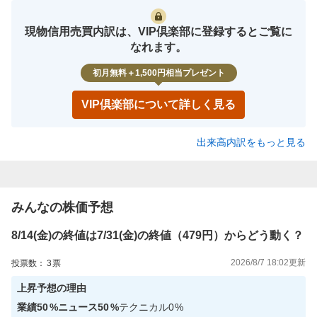
現物信用売買内訳は、VIP倶楽部に登録するとご覧に
なれます。
初月無料＋1,500円相当プレゼント
VIP倶楽部について詳しく見る
出来高内訳をもっと見る
みんなの株価予想
8/14(金)の終値は7/31(金)の終値（479円）からどう動く？
2026/8/7 18:02
更新
投票数：
3
票
上昇
予想の理由
業績
50
%
ニュース
50
%
テクニカル
0
%