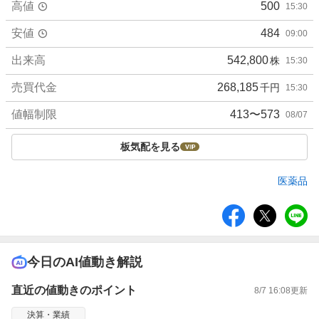
高値
500
15:30
安値
484
09:00
出来高
542,800
株
15:30
売買代金
268,185
千円
15:30
値幅制限
413〜573
08/07
板気配を見る
医薬品
シ
ェ
ア
今日のAI値動き解説
直近の値動きのポイント
8/7 16:08
更新
決算・業績