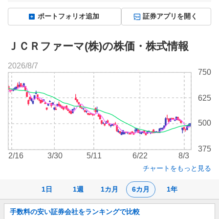
ポートフォリオ追加
証券アプリを開く
ＪＣＲファーマ(株)の株価・株式情報
2026/8/7
株
750
価
チ
625
ャ
ー
ト
500
375
2/16
3/30
5/11
6/22
8/3
チャートをもっと見る
1日
1週
1カ月
6カ月
1年
お
手数料の安い証券会社をランキングで比較