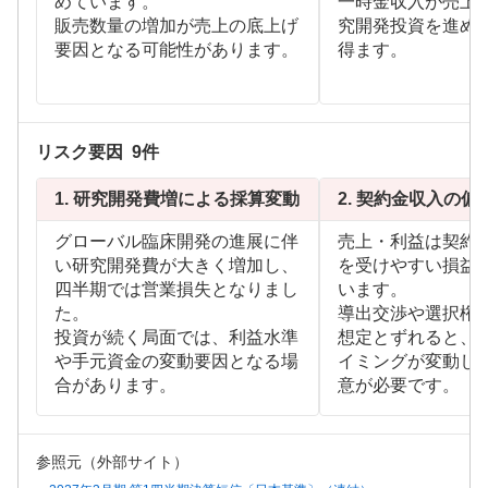
めています。
一時金収入が売上
販売数量の増加が売上の底上げ
究開発投資を進め
要因となる可能性があります。
得ます。
リスク要因
9
件
1.
研究開発費増による採算変動
2.
契約金収入の偏
グローバル臨床開発の進展に伴
売上・利益は契約
い研究開発費が大きく増加し、
を受けやすい損益
四半期では営業損失となりまし
います。
た。
導出交渉や選択権
投資が続く局面では、利益水準
想定とずれると、
や手元資金の変動要因となる場
イミングが変動し
合があります。
意が必要です。
参照元（外部サイト）