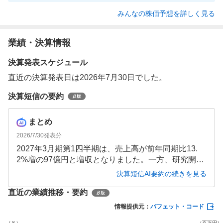
みんなの株価予想を詳しく見る
業績・決算情報
決算発表スケジュール
直近の決算発表日は2026年7月30日でした。
決算短信の要約
まとめ
2026/7/30
発表分
2027年3月期第1四半期は、売上高が前年同期比13.
2%増の97億円と増収となりました。一方、研究開発
費が前年同期比75.9%増加した影響で販売費及び一般
決算短信AI要約の続きを見る
管理費が膨らみ、営業損失は21億円、純損失は19億
直近の業績推移・要約
円と損失幅が大幅に拡大しました。通期予想に変更
はありません。
情報提供元：
バフェット・コード