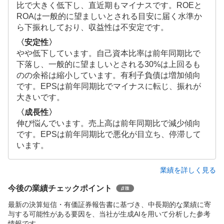
比で大きく低下し、直近期もマイナスです。ROEと
ROAは一般的に望ましいとされる目安に届く水準か
ら下振れしており、収益性は不安定です。
〈安定性〉
やや低下しています。自己資本比率は前年同期比で
下落し、一般的に望ましいとされる30%は上回るも
のの余裕は縮小しています。有利子負債は増加傾向
です。EPSは前年同期比でマイナスに転じ、振れが
大きいです。
〈成長性〉
伸び悩んでいます。売上高は前年同期比で減少傾向
です。EPSは前年同期比で悪化が目立ち、停滞して
います。
業績を詳しく見る
今後の業績チェックポイント
最新の決算短信・有価証券報告書に基づき、中長期的な業績に寄
与する可能性がある要因を、当社が生成AIを用いて分析した参考
情報です。