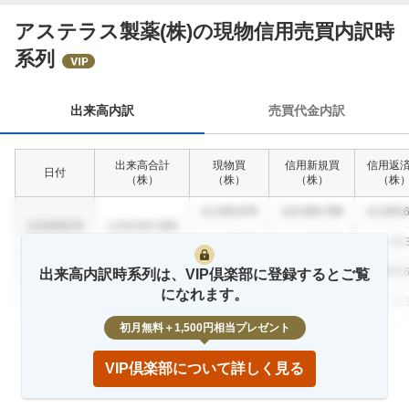
アステラス製薬(株)の現物信用売買内訳時
出
系列
来
高
内
出来高内訳
売買代金内訳
訳
出来高合計
現物買
信用新規買
信用返
日付
（
株
）
（
株
）
（
株
）
（
株
12,345,678
123,456,789
12,345,
1234/56/78
1,234,567,890
12.3
%
23.4
%
12.
12,345,678
123,456,789
12,345,
出来高内訳時系列は、VIP倶楽部に登録するとご覧
1234/56/78
1,234,567,890
になれます。
12.3
%
23.4
%
12.
初月無料＋1,500円相当プレゼント
12,345,678
123,456,789
12,345,
1234/56/78
1,234,567,890
12.3
%
23.4
%
12.
VIP倶楽部について詳しく見る