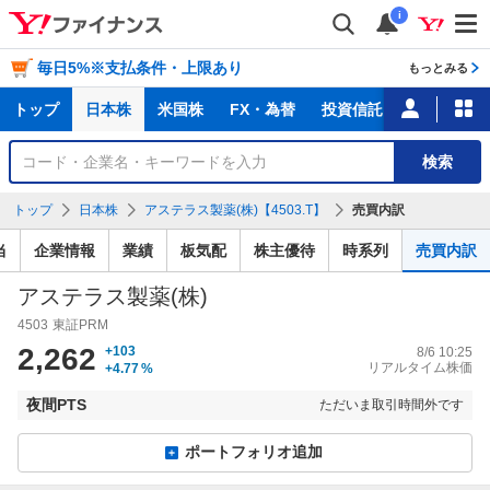
i
毎日5%※支払条件・上限あり
もっとみる
主
トップ
日本株
米国株
FX・為替
投資信託
ニュース
な
サ
銘
検索
ー
柄
ビ
を
トップ
日本株
アステラス製薬(株)【4503.T】
売買内訳
ス
検
索
当
企業情報
業績
板気配
株主優待
時系列
売買内訳
アステラス製薬(株)
4503
東証PRM
2,262
+103
8/6 10:25
リアルタイム株価
+4.77
%
夜間PTS
ただいま取引時間外です
ポートフォリオ追加