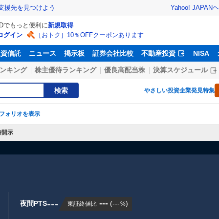
Yahoo! JAPAN
ヘ
支援先を見つけよう
IDでもっと便利に
新規取得
ログイン
［おトク］10％OFFクーポンあります
投資信託
ニュース
掲示板
証券会社比較
不動産投資
NISA
ンキング
株主優待ランキング
優良高配当株
決算スケジュール
検索
やさしい投資
企業発見特集
フォリオを表示
時開示
---
---
夜間PTS
(
---
)
東証終値比
%