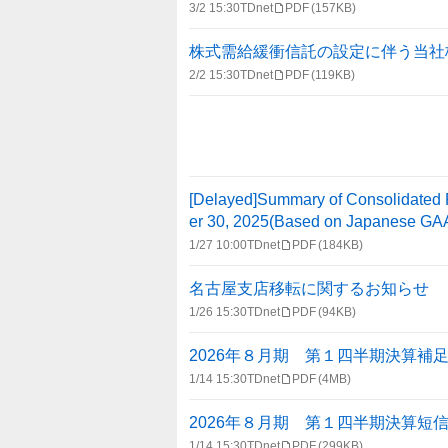
3/2 15:30
TDnet
PDF
(157KB)
株式需給緩衝信託の設定に伴う当社
2/2 15:30
TDnet
PDF
(119KB)
[Delayed]Summary of Consolidated 
er 30, 2025(Based on Japanese GA
1/27 10:00
TDnet
PDF
(184KB)
名古屋支店移転に関するお知らせ
1/26 15:30
TDnet
PDF
(94KB)
2026年８月期 第１四半期決算補
1/14 15:30
TDnet
PDF
(4MB)
2026年８月期 第１四半期決算短
1/14 15:30
TDnet
PDF
(299KB)