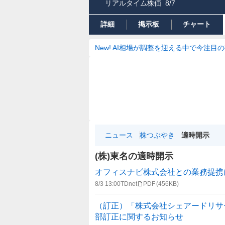
リアルタイム株価
8/7
詳細
掲示板
チャート
New! AI相場が調整を迎える中で今注目
ニュース
株つぶやき
適時開示
(株)東名の適時開示
適
オフィスナビ株式会社との業務提携
時
8/3 13:00
TDnet
PDF
(456KB)
開
示
（訂正）「株式会社シェアードリサ
情
部訂正に関するお知らせ