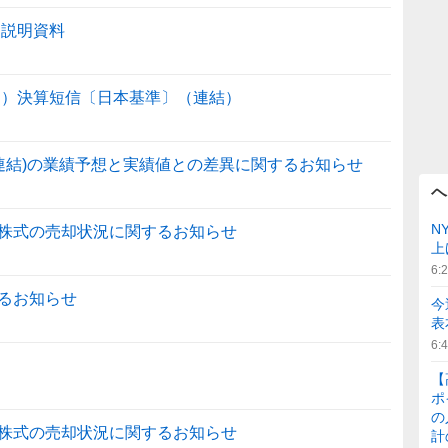
足説明資料
期）決算短信〔日本基準〕（連結）
(連結)の業績予想と実績値との差異に関するお知らせ
ヘ
N
株式の売却状況に関するお知らせ
上
6:
るお知らせ
今
表
6:
【
ポ
の
株式の売却状況に関するお知らせ
計