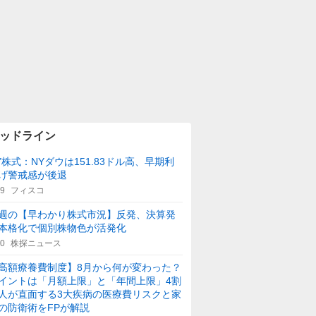
ッドライン
Y株式：NYダウは151.83ドル高、早期利
げ警戒感が後退
29
フィスコ
週の【早わかり株式市況】反発、決算発
本格化で個別株物色が活発化
40
株探ニュース
高額療養費制度】8月から何が変わった？
イントは「月額上限」と「年間上限」4割
人が直面する3大疾病の医療費リスクと家
の防衛術をFPが解説