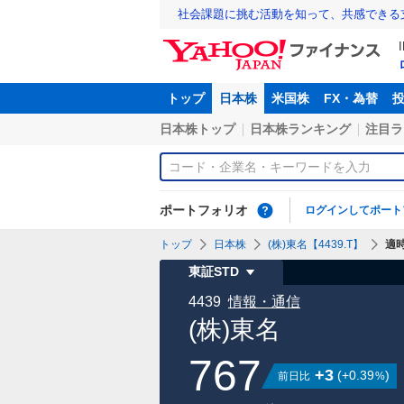
社会課題に挑む活動を知って、共感できる
トップ
日本株
米国株
FX・為替
日本株トップ
日本株ランキング
注目ラ
ポートフォリオ
ログインしてポート
トップ
日本株
(株)東名【4439.T】
適
東証STD
4439
情報・通信
(株)東名
767
+3
(
+0.39
)
前日比
%