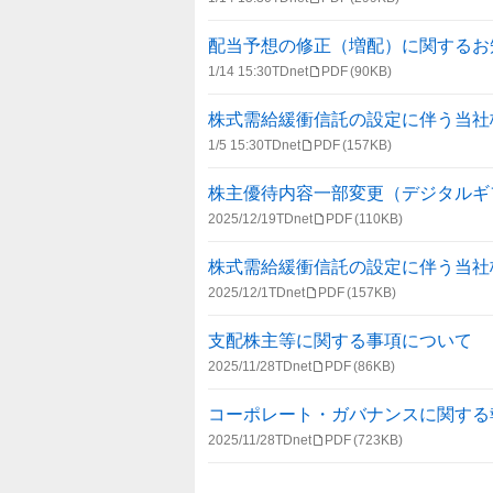
配当予想の修正（増配）に関するお
1/14 15:30
TDnet
PDF
(90KB)
株式需給緩衝信託の設定に伴う当社
1/5 15:30
TDnet
PDF
(157KB)
株主優待内容一部変更（デジタルギ
2025/12/19
TDnet
PDF
(110KB)
株式需給緩衝信託の設定に伴う当社
2025/12/1
TDnet
PDF
(157KB)
支配株主等に関する事項について
2025/11/28
TDnet
PDF
(86KB)
コーポレート・ガバナンスに関する報告書 
2025/11/28
TDnet
PDF
(723KB)