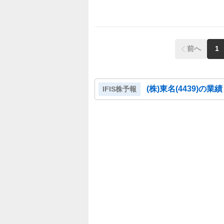
前へ
1
(株)東名
(
4439
)の業
IFIS株予報