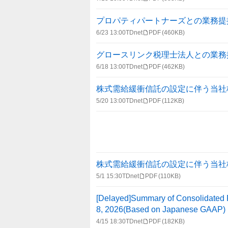
プロパティパートナーズとの業務提
6/23 13:00
TDnet
PDF
(460KB)
グロースリンク税理士法人との業務
6/18 13:00
TDnet
PDF
(462KB)
株式需給緩衝信託の設定に伴う当社
5/20 13:00
TDnet
PDF
(112KB)
株式需給緩衝信託の設定に伴う当社
5/1 15:30
TDnet
PDF
(110KB)
[Delayed]Summary of Consolidated F
8, 2026(Based on Japanese GAAP)
4/15 18:30
TDnet
PDF
(182KB)