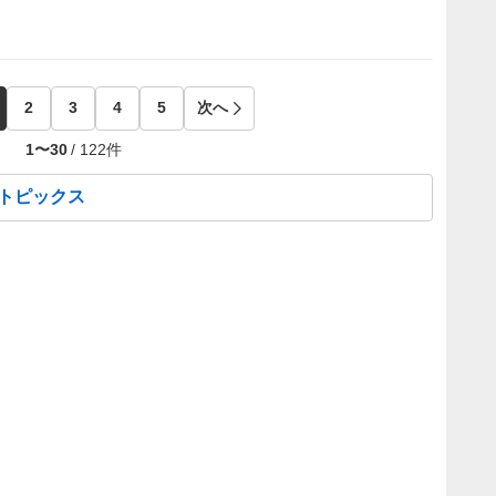
2
3
4
5
次へ
1
〜
30
/
122
件
績トピックス