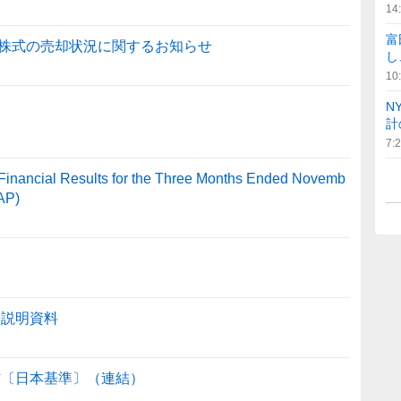
14
富
株式の売却状況に関するお知らせ
し
10
N
計
7:
Financial Results for the Three Months Ended Novemb
AP)
足説明資料
信〔日本基準〕（連結）