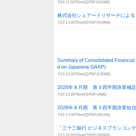
報
7/24 11:30
TDnet
PDF
(432KB)
一
覧
株式会社シェアードリサーチによる
7/23 13:00
TDnet
PDF
(418KB)
Summary of Consolidated Financial 
d on Japanese GAAP)
7/15 13:00
TDnet
PDF
(230KB)
2026年８月期 第３四半期決算補
7/15 13:00
TDnet
PDF
(4MB)
2026年８月期 第３四半期決算短
7/15 13:00
TDnet
PDF
(301KB)
「三十三銀行 ビジネスプランコンテス
7/13 10:00
TDnet
PDF
(383KB)