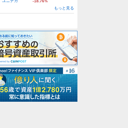
ユニチカ
-18.76
%
もっと見る