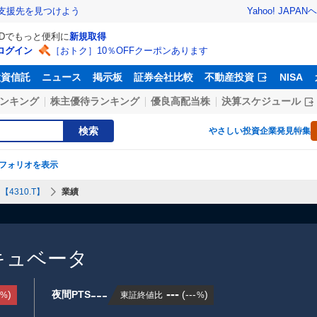
Yahoo! JAPAN
ヘ
支援先を見つけよう
IDでもっと便利に
新規取得
ログイン
［おトク］10％OFFクーポンあります
投資信託
ニュース
掲示板
証券会社比較
不動産投資
NISA
ンキング
株主優待ランキング
優良高配当株
決算スケジュール
検索
やさしい投資
企業発見特集
フォリオを表示
4310.T】
業績
キュベータ
---
---
)
夜間PTS
(
---
)
東証終値比
%
%