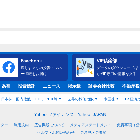
Facebook
VIP倶楽部
選りすぐりの投資・マネ
データのダウンロードほ
ー情報をお届け
かVIP専用の情報を入手
・為替
投資信託
ニュース
掲示板
証券会社比較
不動産投
日本株、国内指数、ETF、REIT等
世界の株価指数
米国株
FX経済
Yahoo!ファイナンス
Yahoo! JAPAN
ンター
利用規約
広告掲載について
メディアステートメント
免責事項（必
ヘルプ・お問い合わせ
ご意見・ご要望