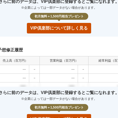
さらに前のデータは、VIP倶楽部に登録するとご覧になれます
00
0.0
%
000
0.0
%
000
0.0
%
※企業によっては一部データがない場合があります。
00
0.0
%
000
0.0
%
000
0.0
%
初月無料＋1,500円相当プレゼント
VIP倶楽部について詳しく見る
予想修正履歴
売上高（百万円）
営業利益（百万円）
経常利益（百
---
－
---
－
---
－
---
－
000
－
000
－
さらに前のデータは、VIP倶楽部に登録するとご覧になれます
000
－
000
－
※企業によっては一部データがない場合があります。
000
－
000
－
初月無料＋1,500円相当プレゼント