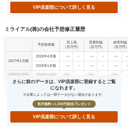
VIP倶楽部について詳しく見る
ミライアル(株)の会社予想修正履歴
売上高
営業利益
経常利益
予想発表期
（百万円）
（百万円）
（百万円
2026年4月期
---
－
---
－
---
2027年1月期
2026年1月期
---
－
---
－
---
0000年0月期
0000年0月期
000
－
000
－
000
さらに前のデータは、VIP倶楽部に登録するとご覧
0000年0月期
0000年0月期
000
－
000
－
000
になれます。
※企業によっては一部データがない場合があります。
0000年0月期
0000年0月期
000
－
000
－
000
初月無料＋1,500円相当プレゼント
VIP倶楽部について詳しく見る