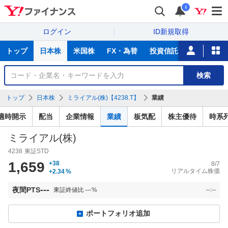
i
ログイン
ID新規取得
主
トップ
日本株
米国株
FX・為替
投資信託
ニュース
な
サ
銘
検索
ー
柄
ビ
を
トップ
日本株
ミライアル(株)【4238.T】
業績
ス
検
索
適時開示
配当
企業情報
業績
板気配
株主優待
時系
ミライアル(株)
4238
東証STD
1,659
+38
8/7
リアルタイム株価
+2.34
%
---
夜間PTS
東証終値比
---
%
--:--
ポートフォリオ追加