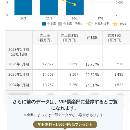
売上高
売上総利益
営業利益
粗利率
（百万円）
（百万円）
（百万円）
2027年1月期
---
---
---
---
(会社予想)
%
2026年1月期
12,572
2,358
512
18.75
%
2025年1月期
14,003
3,167
1,435
22.62
%
2024年1月期
13,257
3,250
1,522
24.51
%
0000年0月期
000
000
000
0.0
さらに前のデータは、VIP倶楽部に登録するとご覧
%
0000年0月期
000
000
000
0.0
になれます。
※企業によっては一部データがない場合があります。
%
0000年0月期
000
000
000
0.0
初月無料＋1,500円相当プレゼント