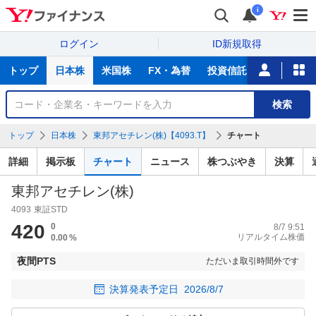
i
ログイン
ID新規取得
主
トップ
日本株
米国株
FX・為替
投資信託
ニュース
な
サ
銘
検索
ー
柄
ビ
を
トップ
日本株
東邦アセチレン(株)【4093.T】
チャート
ス
検
索
詳細
掲示板
チャート
ニュース
株つぶやき
決算
東邦アセチレン(株)
4093
東証STD
420
0
8/7 9:51
リアルタイム株価
0.00
%
夜間PTS
ただいま取引時間外です
決算発表予定日
2026/8/7