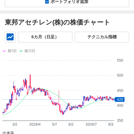
ポートフォリオ追加
東邦アセチレン(株)の株価チャート
チ
6カ月（日足）
テクニカル指標
ャ
ー
移5日
移25日
ト
550
500
450
420
400
350
3/2
2026/4
5/7
6/2
2026/7
8/3
出来高