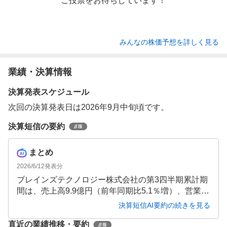
ご投票をお待ちしています！
みんなの株価予想を詳しく見る
業績・決算情報
決算発表スケジュール
次回の決算発表日は2026年9月中旬頃です。
決算短信の要約
まとめ
2026/6/12
発表分
ブレインズテクノロジー株式会社の第3四半期累計期
間は、売上高9.9億円（前年同期比5.1％増）、営業利
益1.32億円（同8.4％増）と増収増益を達成しまし
決算短信AI要約の続きを見る
た。自己資本比率80.9％と財務基盤は安定してお
直近の業績推移・要約
り、今後のさらなる成長に向けた投資を継続してい