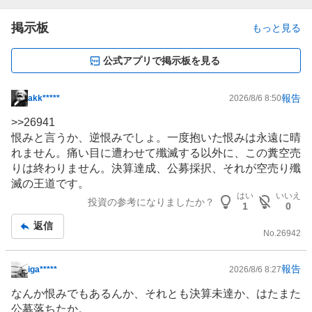
掲示板
もっと見る
公式アプリで掲示板を見る
報告
akk*****
2026/8/6 8:50
掲
示
>>
26941
板
恨みと言うか、逆恨みでしょ。一度抱いた恨みは永遠に晴
記
れません。痛い目に遭わせて殲滅する以外に、この糞空売
事
りは終わりません。決算達成、公募採択、それが空売り殲
滅の王道です。
はい
いいえ
投資の参考になりましたか？
1
0
返信
No.
26942
報告
iga*****
2026/8/6 8:27
掲
示
なんか恨みでもあるんか、それとも決算未達か、はたまた
板
公募落ちたか。