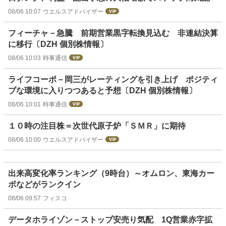
08/06 10:07
ウエルスアドバイザー
フィーチャ－急騰 前期営業黒字転換見込む 非連結決算
に移行〔DZH 個別株情報〕
08/06 10:03
時事通信
ライフコーポ－岡三がレーティングを引き上げ ポジティ
ブな環境に入りつつあると予想〔DZH 個別株情報〕
08/06 10:01
時事通信
１０時の注目株＝次世代原子炉「ＳＭＲ」に期待
08/06 10:00
ウエルスアドバイザー
出来高変化率ランキング（9時台）～オムロン、東海カー
ボなどがランクイン
08/06 09:57
フィスコ
データホライゾン－ストップ安売り気配 1Q営業赤字拡