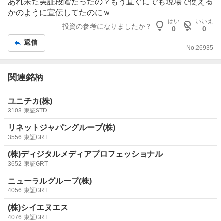
板
あれ未だ実証段階だったの？もう直ぐにでも現場で使える
記
かのように宣伝してたのにｗ
事
はい
いいえ
投資の参考になりましたか？
0
0
返信
No.
26935
関連銘柄
ユニチカ(株)
3103
東証STD
リネットジャパングループ(株)
3556
東証GRT
(株)ディジタルメディアプロフェッショナル
3652
東証GRT
ニューラルグループ(株)
4056
東証GRT
(株)シイエヌエス
4076
東証GRT