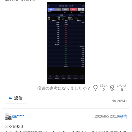
記
事
はい
いいえ
投資の参考になりましたか？
2
0
返信
No.
26941
報告
iga*****
2026/8/5 23:19
掲
示
>>
26933