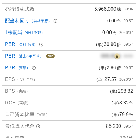
発行済株式数
5,966,000
株
08/06
配当利回り
0.00
%
（会社予想）
09:57
1株配当
0.00
円
（会社予想）
2026/07
PER
30.90
(単)
倍
（会社予想）
09:57
PER
000.00
倍
（過去3年平均）
00/00
PBR
2.86
(単)
倍
（実績）
09:57
EPS
27.57
(単)
（会社予想）
2026/07
BPS
298.32
(単)
（実績）
ROE
8.32
(単)
%
（実績）
自己資本比率
79.9
(単)
%
（実績）
最低購入代金
85,200
09:57
単元株数
100
株