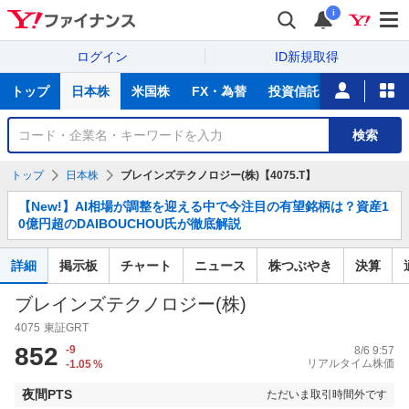
i
ログイン
ID新規取得
主
トップ
日本株
米国株
FX・為替
投資信託
ニュース
な
サ
銘
検索
ー
柄
ビ
を
トップ
日本株
ブレインズテクノロジー(株)【4075.T】
ス
検
お
索
【New!】AI相場が調整を迎える中で今注目の有望銘柄は？資産1
知
0億円超のDAIBOUCHOU氏が徹底解説
ら
せ
詳細
掲示板
チャート
ニュース
株つぶやき
決算
ブレインズテクノロジー(株)
4075
東証GRT
852
-9
8/6 9:57
リアルタイム株価
-1.05
%
夜間PTS
ただいま取引時間外です