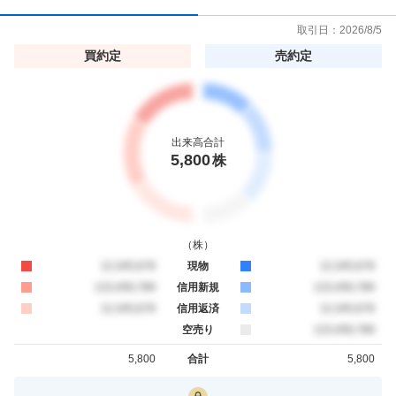
取引日：
2026/8/5
買約定
売約定
出来高合計
5,800
株
（
株
）
買約定
12,345,678
現物
売約定
12,345,678
買約定
123,456,789
信用新規
売約定
123,456,789
買約定
12,345,678
信用返済
売約定
12,345,678
空売り
売約定
123,456,789
5,800
合計
5,800
買約定
売約定