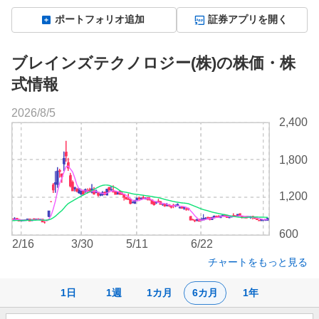
ポートフォリオ追加
証券アプリを開く
ブレインズテクノロジー(株)の株価・株
式情報
2026/8/5
株
2,400
価
チ
1,800
ャ
ー
ト
1,200
600
2/16
3/30
5/11
6/22
チャートをもっと見る
1日
1週
1カ月
6カ月
1年