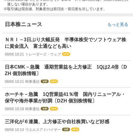
連しない場合があります。
取引値は現在値、対象差分は前日比・前日差を示しています。
日本株ニュース
もっと見る
ＮＲＩ－3日ぶり大幅反発 半導体株安でソフトウェア株
に資金流入 富士通なども高い
08/06 10:21
トレーダーズ・ウェブ
日本CMK－急騰 通期営業益を上方修正 1Qは2.4倍〔D
ZH 個別株情報〕
08/06 10:21
時事通信
ホーチキ－急騰 1Q営業益41％増 国内リニューアル・
保守や海外事業が好調〔DZH 個別株情報〕
08/06 10:18
時事通信
三洋化が６連騰、上方修正や自社株買いなど好感
08/06 10:13
ウエルスアドバイザー