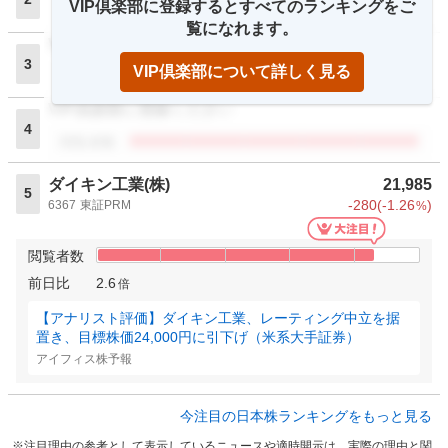
VIP倶楽部に登録するとすべてのランキングをご
閲覧者数
覧になれます。
VIP倶楽部に登録ください
3
VIP倶楽部について詳しく見る
閲覧者数
VIP倶楽部に登録ください
4
閲覧者数
ダイキン工業(株)
21,985
5
-280
(
-1.26
)
6367
東証PRM
%
閲覧者数
前日比
2.6
倍
【アナリスト評価】ダイキン工業、レーティング中立を据
置き、目標株価24,000円に引下げ（米系大手証券）
アイフィス株予報
今注目の日本株ランキングをもっと見る
注目理由の参考として表示しているニュースや適時開示は、実際の理由と関