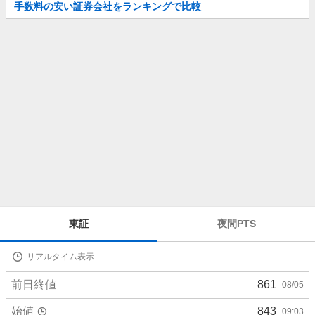
お
手数料の安い証券会社をランキングで比較
知
ら
せ
株
東証
夜間PTS
価
詳
リアルタイム表示
細
値
前日終値
861
08/05
始値
843
09:03