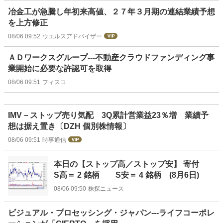
冶金工が急騰し年初来高値、２７年３月期の連結業績予想
を上方修正
08/06 09:52
ウエルスアドバイザー
ＡＤワークスグループ---不動産クラウドファンディング事
業開始に必要な許認可を取得
08/06 09:51
フィスコ
IMV－ストップ売り気配 3Q累計営業益23％増 業績予
想は据え置き〔DZH 個別株情報〕
08/06 09:51
時事通信
本日の【ストップ高／ストップ安】 寄付
S高＝ 2 銘柄 S安＝ 4 銘柄 (8月6日)
08/06 09:50
株探ニュース
ビジュアル・プロセッシング・ジャパン---ライフコーポレ