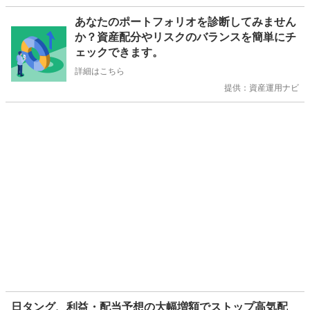
お
あなたのポートフォリオを診断してみません
知
か？資産配分やリスクのバランスを簡単にチ
ら
ェックできます。
せ
詳細はこちら
提供：資産運用ナビ
日タング、利益・配当予想の大幅増額でストップ高気配