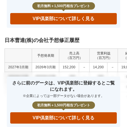
初月無料＋1,500円相当プレゼント
VIP倶楽部について詳しく見る
日本曹達(株)の会社予想修正履歴
売上高
営業利益
予想発表期
（百万円）
（百万円）
（
2027年3月期
2026年3月期
152,200
－
14,200
－
19,
0000年0月期
0000年0月期
000
－
000
－
さらに前のデータは、VIP倶楽部に登録するとご覧
0000年0月期
0000年0月期
000
－
000
－
になれます。
※企業によっては一部データがない場合があります。
0000年0月期
0000年0月期
000
－
000
－
初月無料＋1,500円相当プレゼント
VIP倶楽部について詳しく見る