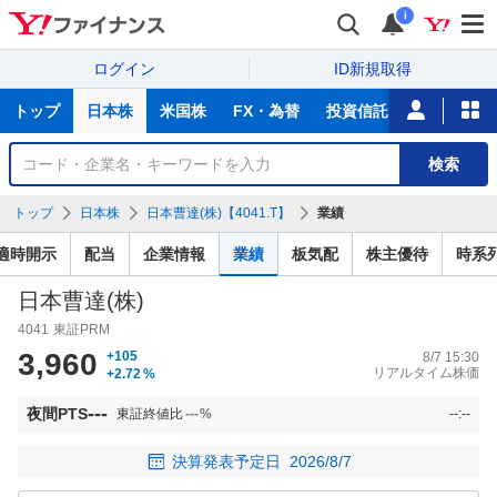
i
ログイン
ID新規取得
主
トップ
日本株
米国株
FX・為替
投資信託
ニュース
な
サ
銘
検索
ー
柄
ビ
を
トップ
日本株
日本曹達(株)【4041.T】
業績
ス
検
索
適時開示
配当
企業情報
業績
板気配
株主優待
時系
日本曹達(株)
4041
東証PRM
3,960
+105
8/7 15:30
リアルタイム株価
+2.72
%
---
夜間PTS
東証終値比
---
%
--:--
決算発表予定日
2026/8/7