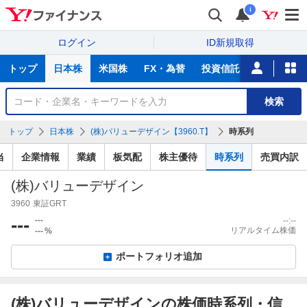
i
ログイン
ID新規取得
主
トップ
日本株
米国株
FX・為替
投資信託
ニュース
な
サ
銘
検索
ー
柄
ビ
を
トップ
日本株
(株)バリューデザイン【3960.T】
時系列
ス
検
索
当
企業情報
業績
板気配
株主優待
時系列
売買内訳
(株)バリューデザイン
3960
東証GRT
---
---
--:--
リアルタイム株価
---
%
ポートフォリオ追加
(株)バリューデザインの株価時系列・信
信