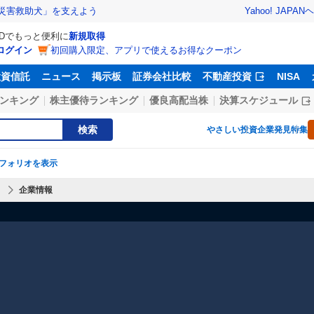
Yahoo! JAPAN
ヘ
災害救助犬」を支えよう
IDでもっと便利に
新規取得
ログイン
初回購入限定、アプリで使えるお得なクーポン
投資信託
ニュース
掲示板
証券会社比較
不動産投資
NISA
ンキング
株主優待ランキング
優良高配当株
決算スケジュール
検索
やさしい投資
企業発見特集
フォリオを表示
】
企業情報