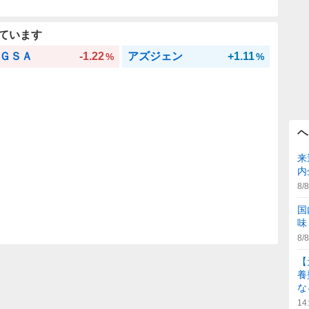
ています
ＧＳＡ
-1.22
アズジェン
+1.11
%
%
ヘ
来
内
8/8
国
味
8/8
【
養
な
14