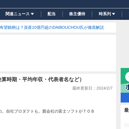
関連ニュース
配当
株主優待
時系列
の有望銘柄は？資産10億円超のDAIBOUCHOU氏が徹底解説
決算時期・平均年収・代表者名など）
最終更新日：
2024/2/7
最
力。自社プロダクトも。親会社の富士ソフトがＴＯＢ