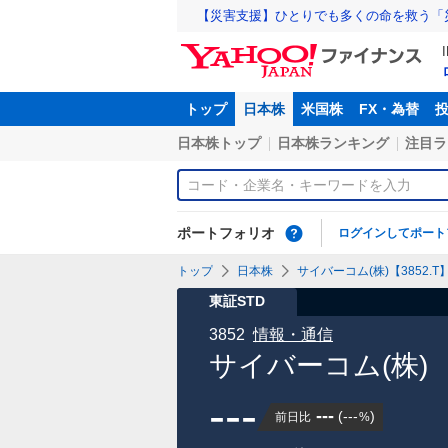
【災害支援】ひとりでも多くの命を救う「
トップ
日本株
米国株
FX・為替
日本株トップ
日本株ランキング
注目ラ
ポートフォリオ
ログインしてポート
トップ
日本株
サイバーコム(株)【3852.T
東証STD
3852
情報・通信
サイバーコム(株)
---
---
(
---
)
前日比
%