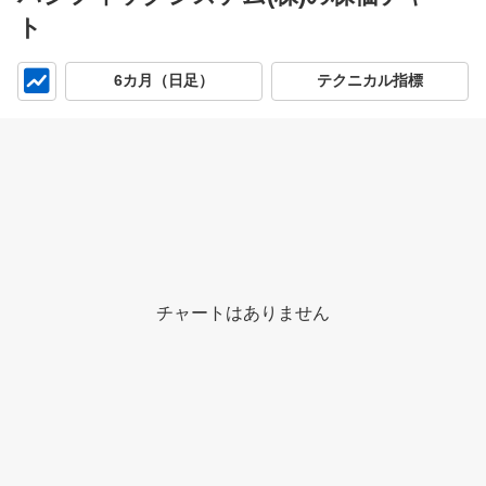
ト
チ
6カ月（日足）
テクニカル指標
ャ
ー
ト
チャートはありません