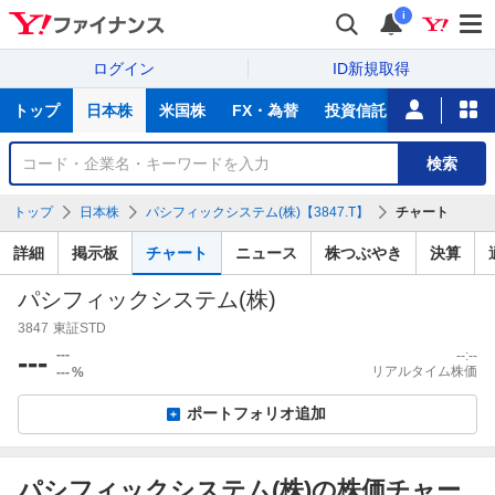
i
ログイン
ID新規取得
主
トップ
日本株
米国株
FX・為替
投資信託
ニュース
な
サ
銘
検索
ー
柄
ビ
を
トップ
日本株
パシフィックシステム(株)【3847.T】
チャート
ス
検
索
詳細
掲示板
チャート
ニュース
株つぶやき
決算
パシフィックシステム(株)
3847
東証STD
---
---
--:--
リアルタイム株価
---
%
ポートフォリオ追加
パシフィックシステム(株)の株価チャー