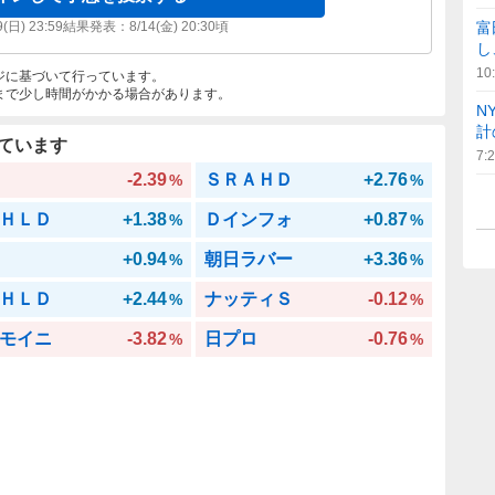
9(日) 23:59
結果発表：
8/14(金) 20:30
頃
富
し
10
ジに基づいて行っています。
まで少し時間がかかる場合があります。
N
計
ています
7:
-2.39
ＳＲＡＨＤ
+2.76
%
%
ＨＬＤ
+1.38
Ｄインフォ
+0.87
%
%
+0.94
朝日ラバー
+3.36
%
%
ＨＬＤ
+2.44
ナッティＳ
-0.12
%
%
モイニ
-3.82
日プロ
-0.76
%
%