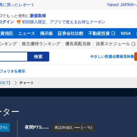
Yahoo! JAPAN
ヘ
実際に買ったレポート
IDでもっと便利に
新規取得
ログイン
初回購入限定、アプリで使えるお得なクーポン
投資信託
ニュース
掲示板
証券会社比較
不動産投資
NISA
ンキング
株主優待ランキング
優良高配当株
決算スケジュール
検索
やさしい投資
企業発見特集
フォリオを表示
16.T】
チャート
ーター
---
---
3
)
夜間PTS
(
---
)
東証終値比
%
%