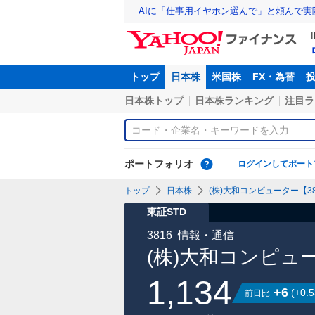
AIに「仕事用イヤホン選んで」と頼んで
トップ
日本株
米国株
FX・為替
日本株トップ
日本株ランキング
注目ラ
ポートフォリオ
ログインしてポート
トップ
日本株
(株)大和コンピューター【38
東証STD
3816
情報・通信
(株)大和コンピュ
1,134
+6
(
+0.5
前日比