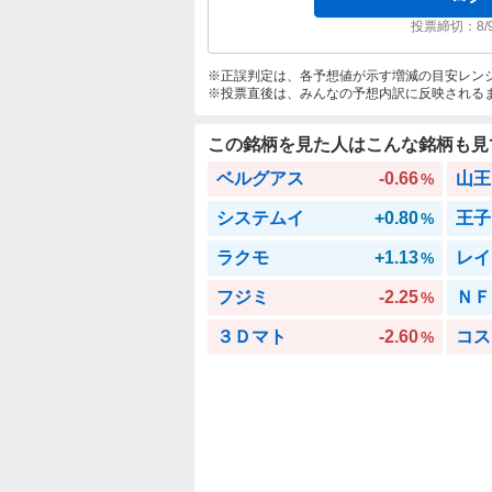
投票締切：
8/
正誤判定は、各予想値が示す増減の目安レン
投票直後は、みんなの予想内訳に反映される
この銘柄を見た人はこんな銘柄も見
ベルグアス
-0.66
山王
%
システムイ
+0.80
王子
%
ラクモ
+1.13
レイ
%
フジミ
-2.25
ＮＦ
%
３Ｄマト
-2.60
コス
%