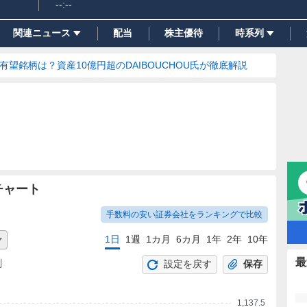
--:--
関連ニュース
配当
株主優待
時系列
の有望銘柄は？資産10億円超のDAIBOUCHOU氏が徹底解説
チャート
手数料の安い証券会社をランキングで比較
1日
1週
1カ月
6カ月
1年
2年
10年
最
割
設定を戻す
保存
1,137.5