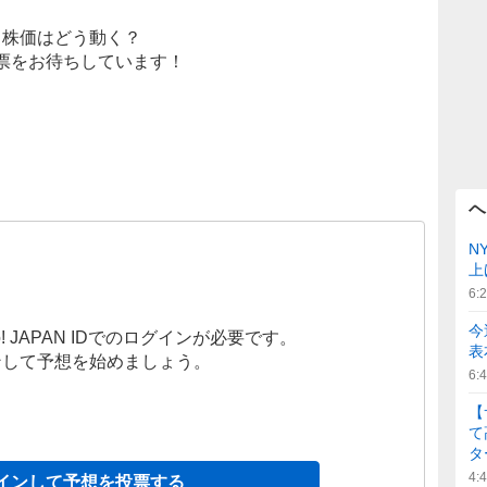
株価はどう動く？
票をお待ちしています！
ヘ
N
上
6:
今
! JAPAN IDでのログインが必要です。
表
ンして予想を始めましょう。
6:
【
て
タ
4:
インして予想を投票する