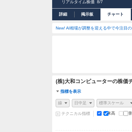
リアルタイム株価
8/7
詳細
掲示板
チャート
New! AI相場が調整を迎える中で今注目
(株)大和コンピューターの株価
チ
指標を表示
ャ
チ
ー
ャ
ト
ー
出来高
分
テクニカル指標
指
ト
標
の
設