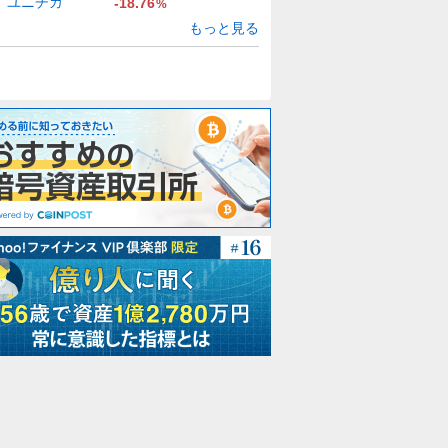
ユニチカ
-18.76
%
もっと見る