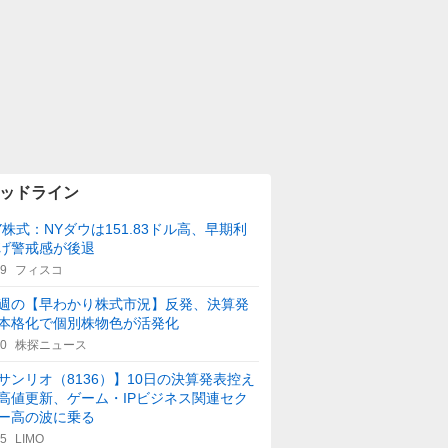
ッドライン
Y株式：NYダウは151.83ドル高、早期利
げ警戒感が後退
29
フィスコ
週の【早わかり株式市況】反発、決算発
本格化で個別株物色が活発化
40
株探ニュース
サンリオ（8136）】10日の決算発表控え
高値更新、ゲーム・IPビジネス関連セク
ー高の波に乗る
45
LIMO