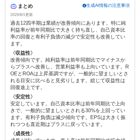
生成AI情報の注意事項
まとめ
2026/8/1
更新
過去12四半期は業績が改善傾向にあります。特に純
利益率が前年同期比で大きく持ち直し、自己資本比
率の回復と有利子負債の減少で安定性も改善してい
ます。
〈収益性〉
改善傾向です。純利益率は前年同期比でマイナスか
らプラスへ改善し、営業利益率も上向いています。R
OEとROAは上昇基調ですが、一般的に望ましいとさ
れる目安に比べると見劣りします。総じて収益性は
回復途上です。
〈安定性〉
安定しています。自己資本比率は前年同期比で上向
きで、一般的に望ましいとされる30%を上回ってい
ます。有利子負債は減少傾向です。EPSは大きく振
れつつも直近期はプラスに戻っています。
〈成長性〉