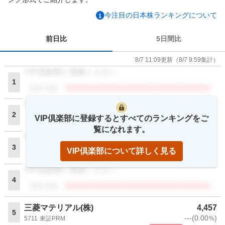
今注目の日本株ランキングについて
前日比
5日間比
8/7 11:09
更新
（
8/7 9:59
集計）
VIP倶楽部に登録ください
1
閲覧者数
VIP倶楽部に登録ください
2
VIP倶楽部に登録するとすべてのランキングをご
閲覧者数
覧になれます。
VIP倶楽部に登録ください
3
VIP倶楽部について詳しく見る
閲覧者数
VIP倶楽部に登録ください
4
閲覧者数
三菱マテリアル(株)
4,457
5
---
(
0.00
)
5711
東証PRM
%