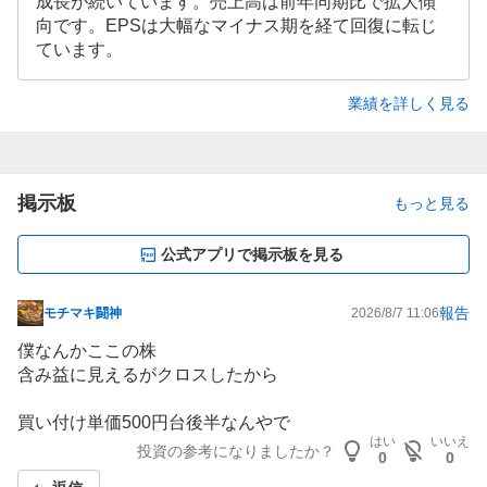
成長が続いています。売上高は前年同期比で拡大傾
向です。EPSは大幅なマイナス期を経て回復に転じ
ています。
業績を詳しく見る
掲示板
もっと見る
公式アプリで掲示板を見る
報告
モチマキ闘神
2026/8/7 11:06
掲
示
僕なんかここの株
板
含み益に見えるがクロスしたから
記
事
買い付け単価500円台後半なんやで
はい
いいえ
投資の参考になりましたか？
0
0