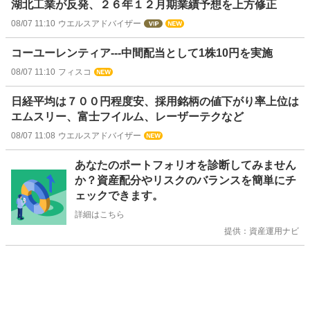
湖北工業が反発、２６年１２月期業績予想を上方修正
08/07 11:10
ウエルスアドバイザー
コーユーレンティア---中間配当として1株10円を実施
08/07 11:10
フィスコ
日経平均は７００円程度安、採用銘柄の値下がり率上位は
エムスリー、富士フイルム、レーザーテクなど
08/07 11:08
ウエルスアドバイザー
お
あなたのポートフォリオを診断してみません
知
か？資産配分やリスクのバランスを簡単にチ
ら
ェックできます。
せ
詳細はこちら
提供：資産運用ナビ