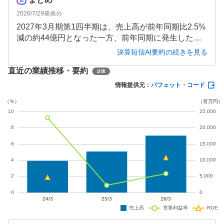
2026/7/29
発表分
2027年3月期第1四半期は、売上高が前年同期比2.5%
減の約44億円となった一方、前年同期に発生した大
規模な減損損失の消滅やコスト改善により、営業利
決算短信AI要約の続きを見る
益約5億円・最終利益約3億円と黒字転換を果たしま
直近の業績推移・要約
した。通期も増収増益を見込み、配当も復活予定で
す。
情報提供元：
バフェット・コード