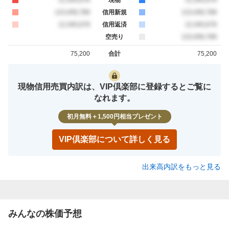
買約定
123,456,789
信用新規
売約定
123,456,789
買約定
12,345,678
信用返済
売約定
12,345,678
空売り
売約定
123,456,789
75,200
合計
75,200
買約定
売約定
現物信用売買内訳は、VIP倶楽部に登録するとご覧に
なれます。
初月無料＋1,500円相当プレゼント
VIP倶楽部について詳しく見る
出来高内訳をもっと見る
みんなの株価予想