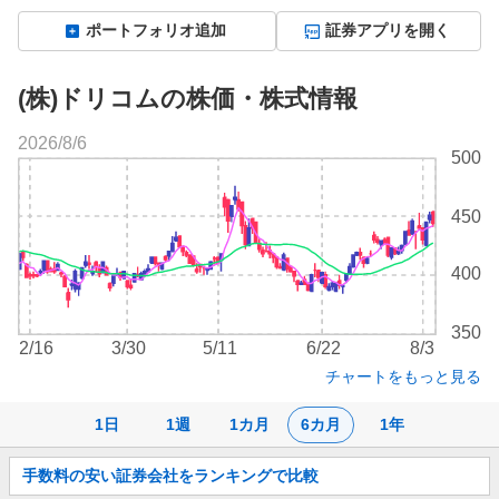
ポートフォリオ追加
証券アプリを開く
(株)ドリコムの株価・株式情報
2026/8/6
株
500
価
チ
450
ャ
ー
ト
400
350
2/16
3/30
5/11
6/22
8/3
チャートをもっと見る
1日
1週
1カ月
6カ月
1年
お
手数料の安い証券会社をランキングで比較
知