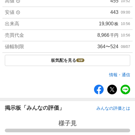
高値
455
10:52
安値
443
09:00
出来高
19,900
株
10:56
売買代金
8,966
千円
10:56
値幅制限
364〜524
08/07
板気配を見る
情報・通信
シ
ェ
ア
掲示板「みんなの評価」
みんなの評価とは
強
様子見
く