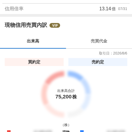
信用倍率
13.14
倍
07/31
現物信用売買内訳
出来高
売買代金
取引日：
2026/8/6
買約定
売約定
出来高合計
75,200
株
（
株
）
買約定
12,345,678
現物
売約定
12,345,678