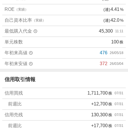
、
ROE
4.41
(連)
%
（実績）
売
り
自己資本比率
42.0
(連)
%
（実績）
た
い
最低購入代金
45,300
11:11
0
%
単元株数
100
株
、
年初来高値
476
26/05/18
強
く
年初来安値
372
26/03/04
売
り
信用取引情報
た
い
0
信用買残
1,711,700
株
07/31
%
前週比
+12,700
株
07/31
信用売残
130,300
株
07/31
前週比
+17,700
株
07/31