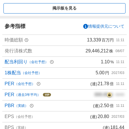
買
い
掲示板を見る
た
い
0
参考指標
情報提供元について
%
、
時価総額
13,339
百万円
11:11
買
い
発行済株式数
29,446,212
株
08/07
た
配当利回り
1.10
%
（会社予想）
11:11
い
0
1株配当
5.00
円
（会社予想）
2027/03
%
、
PER
21.78
(連)
倍
（会社予想）
11:11
様
PER
000.00
倍
子
（過去3年平均）
00/00
見
PBR
2.50
(連)
倍
（実績）
11:11
1
0
EPS
20.80
(連)
（会社予想）
2027/03
0
%
BPS
181.44
(連)
（実績）