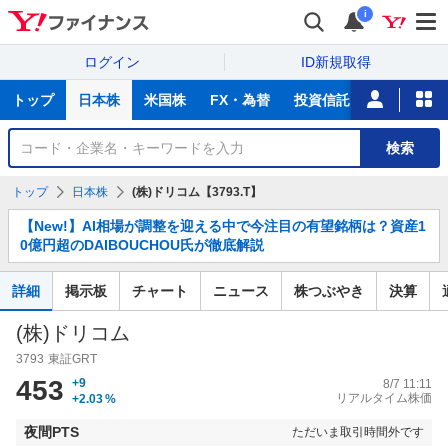
i
ログイン
ID新規取得
主
トップ
日本株
米国株
FX・為替
投資信託
ニュース
な
サ
銘
検索
ー
柄
ビ
を
トップ
日本株
(株)ドリコム【3793.T】
ス
検
お
索
【New!】AI相場が調整を迎える中で今注目の有望銘柄は？資産1
知
0億円超のDAIBOUCHOU氏が徹底解説
ら
せ
詳細
掲示板
チャート
ニュース
株つぶやき
決算
(株)ドリコム
3793
東証GRT
453
+9
8/7 11:11
リアルタイム株価
+2.03
%
夜間PTS
ただいま取引時間外です