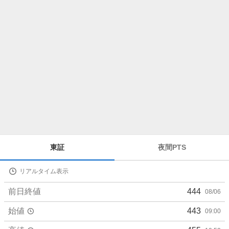
ら
せ
株
東証
夜間PTS
価
詳
リアルタイム表示
細
値
前日終値
444
08/06
始値
443
09:00