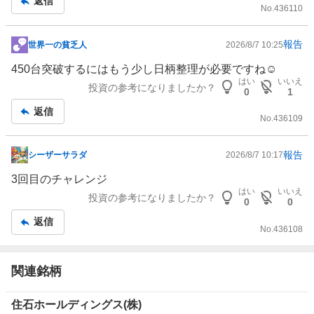
返信
No.
436110
報告
世界一の貧乏人
2026/8/7 10:25
掲
示
450台突破するにはもう少し日柄整理が必要ですね☺️
板
はい
いいえ
投資の参考になりましたか？
0
1
記
返信
事
No.
436109
報告
シーザーサラダ
2026/8/7 10:17
掲
示
3回目のチャレンジ
板
はい
いいえ
投資の参考になりましたか？
0
0
記
返信
事
No.
436108
関連銘柄
住石ホールディングス(株)