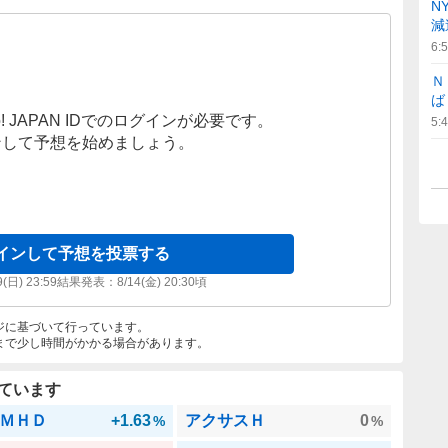
N
減
6:
Ｎ
ば
! JAPAN IDでのログインが必要です。
5:
ンして予想を始めましょう。
インして予想を投票する
9(日) 23:59
結果発表：
8/14(金) 20:30
頃
ジに基づいて行っています。
まで少し時間がかかる場合があります。
ています
ＭＨＤ
+1.63
アクサスＨ
0
%
%