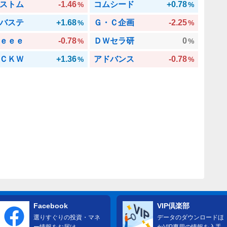
ストム
-1.46
コムシード
+0.78
%
%
バステ
+1.68
Ｇ・Ｃ企画
-2.25
%
%
ｅｅｅ
-0.78
ＤＷセラ研
0
%
%
ＣＫＷ
+1.36
アドバンス
-0.78
%
%
Facebook
VIP倶楽部
選りすぐりの投資・マネ
データのダウンロードほ
ー情報をお届け
かVIP専用の情報を入手