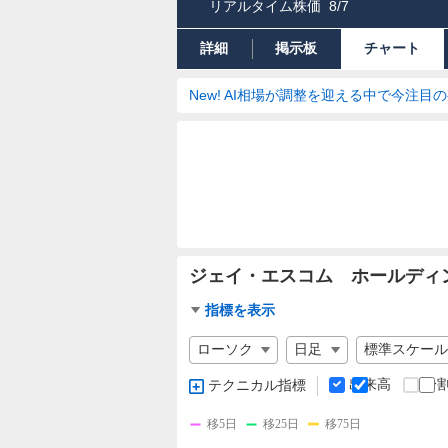
リアルタイム株価
8/7
詳細
掲示板
チャート
New! AI相場が調整を迎える中で今注目
ジェイ・エスコム ホールディン
チ
指標を表示
ャ
チ
ー
ャ
ト
ー
出来高
分
テクニカル指標
指
ト
標
の
移5日
移25日
移75日
設