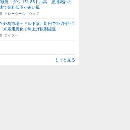
Y概況－ダウ 151.83ドル高 雇用統計の
速で金利低下が追い風
50
トレーダーズ・ウェブ
Ｙ外為市場＝ドル下落、対円で157円台半
 米雇用悪化で利上げ観測後退
48
ロイター
もっと見る