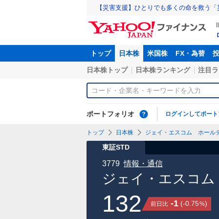
【災害支援】ひとりでも多くの命を救う「
トップ
日本株
米国株
FX・為替
日本株トップ
日本株ランキング
注目ラ
ポートフォリオ
ログインしてポート
トップ
日本株
ジェイ・エスコム ホールディ
東証STD
3779
情報・通信
ジェイ・エスコム
132
-1
(
-0.75
)
前日比
%