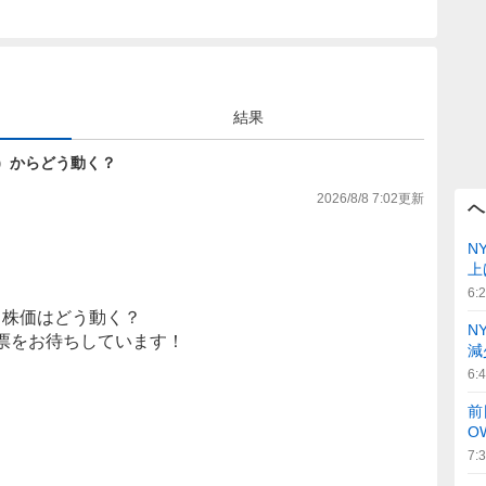
結果
8円）からどう動く？
2026/8/8 7:02
更新
ヘ
N
上
6:
株価はどう動く？
N
票をお待ちしています！
減
6:
前
O
7: