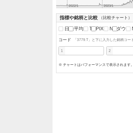
2022/1
2023/1
指標や銘柄と比較
（比較チャート）
日経平均
TOPIX
NYダウ
コード
「
3779.T
」と下に入力した銘柄コー
1
2
※ チャートはパフォーマンスで表示されます