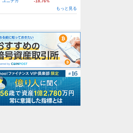
ユニチカ
-18.76
%
もっと見る