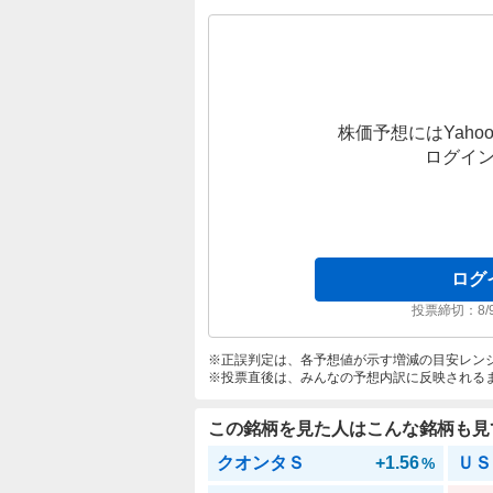
株価予想にはYahoo
ログイ
ログ
投票締切：
8/
正誤判定は、各予想値が示す増減の目安レン
投票直後は、みんなの予想内訳に反映される
この銘柄を見た人はこんな銘柄も見
クオンタＳ
+1.56
ＵＳ
%