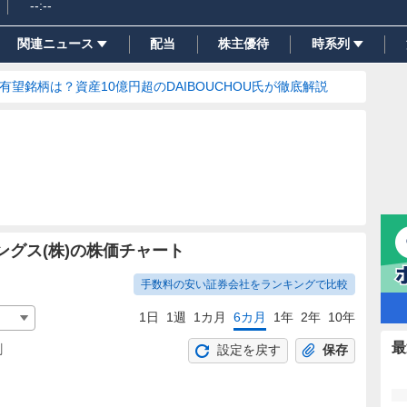
--:--
関連ニュース
配当
株主優待
時系列
の有望銘柄は？資産10億円超のDAIBOUCHOU氏が徹底解説
グス(株)の株価チャート
手数料の安い証券会社をランキングで比較
1日
1週
1カ月
6カ月
1年
2年
10年
最
割
設定を戻す
保存