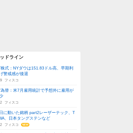
ッドライン
Y株式：NYダウは151.83ドル高、早期利
げ警戒感が後退
29
フィスコ
Y為替：米7月雇用統計で予想外に雇用が
少
42
フィスコ
日に動いた銘柄 part2レーザーテック、T
WA、日本タングステンなど
32
フィスコ