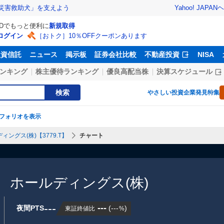
Yahoo! JAPAN
ヘ
災害救助犬」を支えよう
IDでもっと便利に
新規取得
ログイン
［おトク］10％OFFクーポンあります
投資信託
ニュース
掲示板
証券会社比較
不動産投資
NISA
ンキング
株主優待ランキング
優良高配当株
決算スケジュール
検索
やさしい投資
企業発見特集
フォリオを表示
ングス(株)【3779.T】
チャート
 ホールディングス(株)
---
---
夜間PTS
(
---
)
東証終値比
%