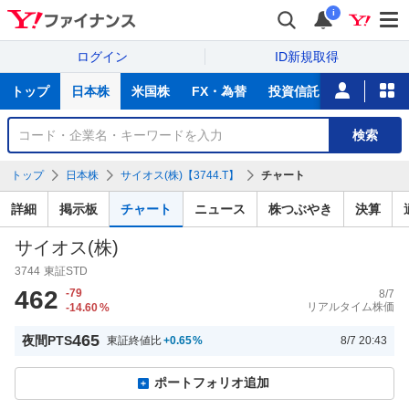
i
ログイン
ID新規取得
主
トップ
日本株
米国株
FX・為替
投資信託
ニュース
な
サ
銘
検索
ー
柄
ビ
を
トップ
日本株
サイオス(株)【3744.T】
チャート
ス
検
索
詳細
掲示板
チャート
ニュース
株つぶやき
決算
サイオス(株)
3744
東証STD
462
-79
8/7
リアルタイム株価
-14.60
%
465
夜間PTS
東証終値比
+0.65
%
8/7 20:43
ポートフォリオ追加