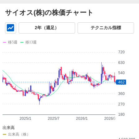
サイオス(株)の株価チャート
チ
2年（週足）
テクニカル指標
ャ
ー
移5週
移13週
ト
720
630
540
462
450
360
270
180
2025/1
2025/7
2026/1
2026/7
出来高
出来高（株）