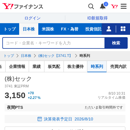
i
ログイン
ID新規取得
主
トップ
日本株
米国株
FX・為替
投資信託
ニュース
な
サ
銘
検索
ー
柄
ビ
を
トップ
日本株
(株)セック【3741.T】
時系列
ス
検
索
当
企業情報
業績
板気配
株主優待
時系列
売買内訳
(株)セック
3741
東証PRM
3,150
+70
8/10 10:31
リアルタイム株価
+2.27
%
夜間PTS
ただいま取引時間外です
決算発表予定日
2026/8/10