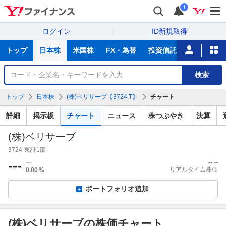
i
ログイン
ID新規取得
主
トップ
日本株
米国株
FX・為替
投資信託
ニュース
な
サ
銘
検索
ー
柄
ビ
を
トップ
日本株
(株)ベリサーブ【3724.T】
チャート
ス
検
索
詳細
掲示板
チャート
ニュース
株つぶやき
決算
(株)ベリサーブ
3724
東証1部
---
---
--:--
リアルタイム株価
0.00
%
ポートフォリオ追加
(株)ベリサーブの株価チャート