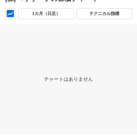
チ
1カ月（日足）
テクニカル指標
ャ
ー
ト
チャートはありません