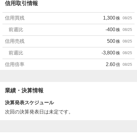
信用取引情報
信用買残
1,300
株
08/25
前週比
-400
株
08/25
信用売残
500
株
08/25
前週比
-3,800
株
08/25
信用倍率
2.60
倍
08/25
業績・決算情報
決算発表スケジュール
次回の決算発表日は未定です。