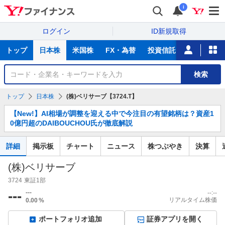
i
ログイン
ID新規取得
主
トップ
日本株
米国株
FX・為替
投資信託
ニュース
な
サ
銘
検索
ー
柄
ビ
を
トップ
日本株
(株)ベリサーブ【3724.T】
ス
検
お
索
【New!】AI相場が調整を迎える中で今注目の有望銘柄は？資産1
知
0億円超のDAIBOUCHOU氏が徹底解説
ら
せ
詳細
掲示板
チャート
ニュース
株つぶやき
決算
(株)ベリサーブ
3724
東証1部
---
---
--:--
リアルタイム株価
0.00
%
ポートフォリオ追加
証券アプリを開く