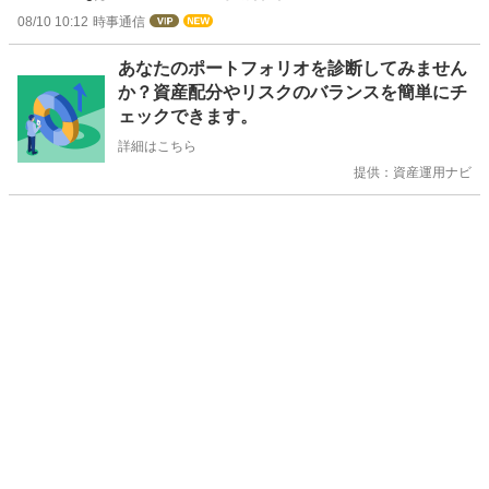
08/10 10:12
時事通信
お
あなたのポートフォリオを診断してみません
知
か？資産配分やリスクのバランスを簡単にチ
ら
ェックできます。
せ
詳細はこちら
提供：資産運用ナビ