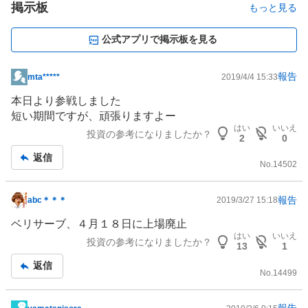
掲示板
もっと見る
公式アプリで掲示板を見る
報告
mta*****
2019/4/4 15:33
掲
示
本日より参戦しました
板
短い期間ですが、頑張りますよー
記
はい
いいえ
投資の参考になりましたか？
2
0
事
返信
No.
14502
報告
abc＊＊＊
2019/3/27 15:18
掲
示
ベリサーブ、４月１８日に上場廃止
板
はい
いいえ
投資の参考になりましたか？
13
1
記
返信
事
No.
14499