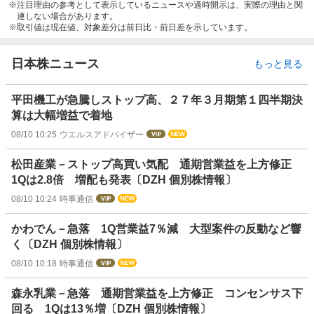
注目理由の参考として表示しているニュースや適時開示は、実際の理由と関
連しない場合があります。
取引値は現在値、対象差分は前日比・前日差を示しています。
日本株ニュース
もっと見る
平田機工が急騰しストップ高、２７年３月期第１四半期決
算は大幅増益で着地
08/10 10:25
ウエルスアドバイザー
松田産業－ストップ高買い気配 通期営業益を上方修正
1Qは2.8倍 増配も発表〔DZH 個別株情報〕
08/10 10:24
時事通信
かわでん－急落 1Q営業益7％減 大型案件の反動など響
く〔DZH 個別株情報〕
08/10 10:18
時事通信
森永乳業－急落 通期営業益を上方修正 コンセンサス下
回る 1Qは13％増〔DZH 個別株情報〕