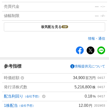
売買代金
---
--:--
値幅制限
---
--/--
板気配を見る
情報・通信
シ
ェ
ア
参考指標
情報提供元について
時価総額
34,900
百万円
04/17
発行済株式数
5,216,800
株
04/17
配当利回り
0.18
%
（会社予想）
04/17
1株配当
12.00
円
（会社予想）
2019/03