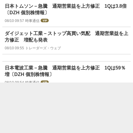
日本トムソン－急騰 通期営業益を上方修正 1Qは3.8倍
〔DZH 個別株情報〕
08/10 09:57
時事通信
ダイジェット工業－ストップ高買い気配 通期営業益を上
方修正 増配も発表
08/10 09:55
トレーダーズ・ウェブ
日本電波工業－急騰 通期営業益を上方修正 1Qは59％
増〔DZH 個別株情報〕
08/10 09:54
時事通信
セイコーＧ、利益・配当予想を増額し新高値
08/10 09:54
ウエルスアドバイザー
天昇電気工業---1Qは2ケタ増収・営業利益が大幅増益、主
力の日本成形関連事業が大幅増益に
08/10 09:54
フィスコ