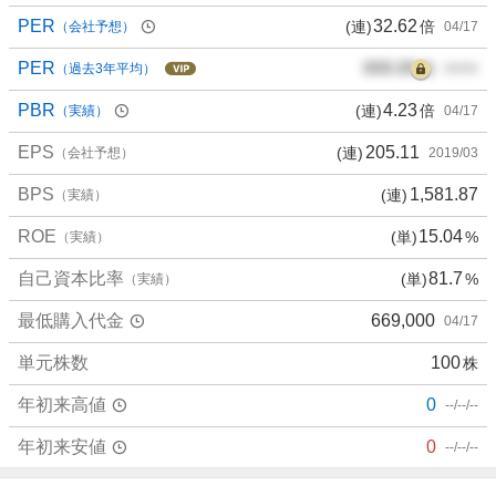
PER
32.62
(連)
倍
（会社予想）
04/17
PER
000.00
倍
（過去3年平均）
00/00
PBR
4.23
(連)
倍
（実績）
04/17
EPS
205.11
(連)
（会社予想）
2019/03
BPS
1,581.87
(連)
（実績）
ROE
15.04
(単)
%
（実績）
自己資本比率
81.7
(単)
%
（実績）
最低購入代金
669,000
04/17
単元株数
100
株
年初来高値
0
--/--/--
年初来安値
0
--/--/--