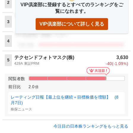
2
VIP倶楽部に登録するとすべてのランキングをご
閲覧者数
覧になれます。
VIP倶楽部に登録ください
3
VIP倶楽部について詳しく見る
閲覧者数
VIP倶楽部に登録ください
4
閲覧者数
テクセンドフォトマスク(株)
3,630
5
-40
(
-1.09
)
429A
東証PRM
%
閲覧者数
前日比
2.0
倍
レーティング日報【最上位を継続＋目標株価を増額】 (8
月7日)
株探ニュース
今注目の日本株ランキングをもっと見る