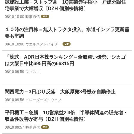
誠建設工業－ストップ高 1Q営業赤字縮小 戸建分譲住
宅事業で大幅増収〔DZH 個別株情報〕
08/10 10:00
時事通信
１０時の注目株＝無人トラクタ投入、水道インフラ更新需
要も堅調
08/10 10:00
ウエルスアドバイザー
「株式」ADR日本株ランキング～全般買い優勢、シカゴ
は大阪日中比695円高の66315円
08/10 09:59
フィスコ
関西電力－3日ぶり反落 大飯原発3号機が自動停止
08/10 09:58
トレーダーズ・ウェブ
平田機工－急騰 1Q営業益2.3倍 半導体関連の販売増・
収益性改善が寄与〔DZH 個別株情報〕
08/10 09:57
時事通信