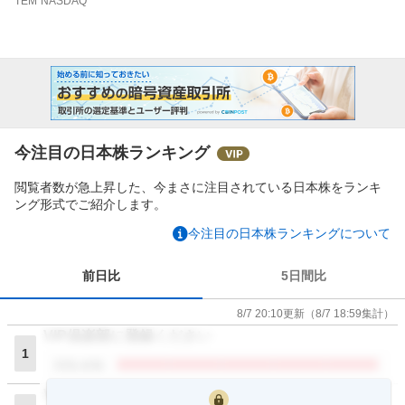
TEM
NASDAQ
今注目の日本株ランキング
閲覧者数が急上昇した、今まさに注目されている日本株をランキ
ング形式でご紹介します。
今注目の日本株ランキングについて
前日比
5日間比
8/7 20:10
更新
（
8/7 18:59
集計）
VIP倶楽部に登録ください
1
閲覧者数
VIP倶楽部に登録ください