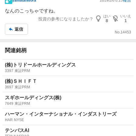
報告
yamatanisora
2019/2/6 0:15
掲
示
なんのこっちゃですね。
板
はい
いいえ
投資の参考になりましたか？
8
1
記
返信
事
No.
14453
関連銘柄
(株)トリドールホールディングス
3397
東証PRM
(株)ＳＨＩＦＴ
3697
東証PRM
スギホールディングス(株)
7649
東証PRM
ハーマン・インターナショナル・インダストリーズ
HAR
NYSE
テンパスAI