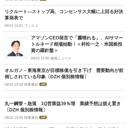
リクルート---ストップ高、コンセンサス大幅に上回る好決
算発表で
08/10 10:01
フィスコ
アマゾンCEO発言で「霧晴れる」、AIサマー
トルネード相場始動！＜村松一之・米国株投
資の羅針盤＞
08/10 10:00
株探ニュース
オルガノ－東海東京が目標株価を引き下げ 需要動向が前
倒しされている印象〔DZH 個別株情報〕
08/10 10:00
時事通信
丸一鋼管－急落 1Q営業益39％増 業績予想は据え置き
〔DZH 個別株情報〕
08/10 10:00
時事通信