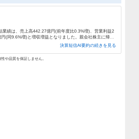
業績は、売上高442.27億円(前年度比0.3%増)、営業利益2
.58億円(同9.6%増)と増収増益となりました。親会社株主に帰属
5%増)と大幅増益を達成し、自己資本比率も48.3%に上昇してい
決算短信AI要約の続きを見る
確性や品質を保証しません。