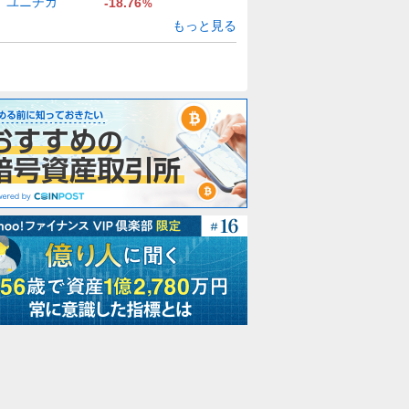
ユニチカ
-18.76
%
もっと見る