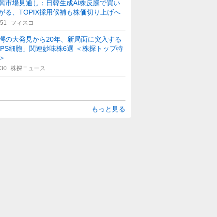
興市場見通し：日韓生成AI株反騰で買い
がる、TOPIX採用候補も株価切り上げへ
:51
フィスコ
愕の大発見から20年、新局面に突入する
iPS細胞」関連妙味株6選 ＜株探トップ特
＞
:30
株探ニュース
もっと見る