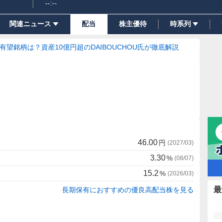
--:--
関連ニュース
配当
株主優待
時系列
の有望銘柄は？資産10億円超のDAIBOUCHOU氏が徹底解説
46.00
円
(
2027/03
)
3.30
%
(
08/07
)
15.2
%
(
2026/03
)
最
長期保有におすすめの優良高配当株を見る