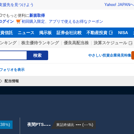
Yahoo! JAPAN
ヘ
支援先を見つけよう
IDでもっと便利に
新規取得
ログイン
初回購入限定、アプリで使えるお得なクーポン
投資信託
ニュース
掲示板
証券会社比較
不動産投資
NISA
ンキング
株主優待ランキング
優良高配当株
決算スケジュール
検索
やさしい投資
企業発見特集
フォリオを表示
配当情報
---
---
.38
)
夜間PTS
(
---
)
東証終値比
%
%