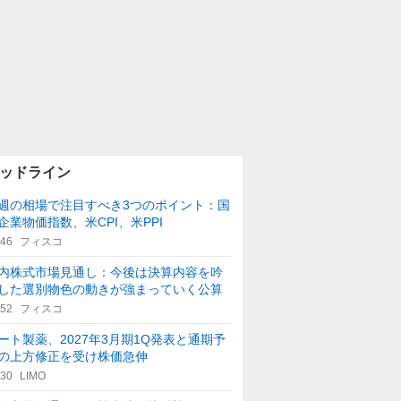
ッドライン
週の相場で注目すべき3つのポイント：国
企業物価指数、米CPI、米PPI
:46
フィスコ
内株式市場見通し：今後は決算内容を吟
した選別物色の動きが強まっていく公算
:52
フィスコ
ート製薬、2027年3月期1Q発表と通期予
の上方修正を受け株価急伸
:30
LIMO