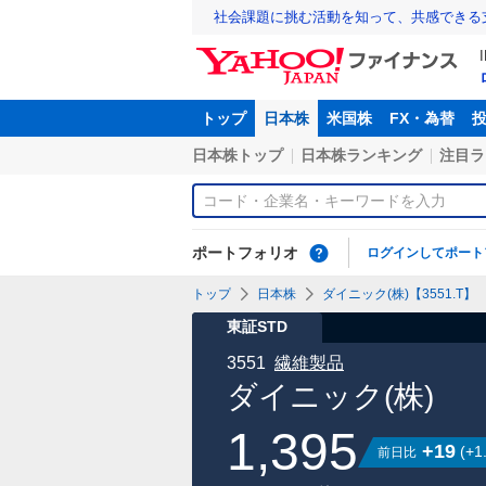
社会課題に挑む活動を知って、共感できる
トップ
日本株
米国株
FX・為替
日本株トップ
日本株ランキング
注目ラ
ポートフォリオ
ログインしてポート
トップ
日本株
ダイニック(株)【3551.T】
東証STD
3551
繊維製品
ダイニック(株)
1,395
+19
(
+1
前日比