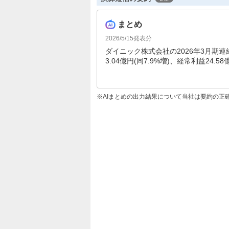
まとめ
2026/5/15
発表分
ダイニック株式会社の2026年3月期連結
3.04億円(同7.9%増)、経常利益24
する当期純利益は24.93億円(同89.
ます。
AIまとめの出力結果について当社は要約の正