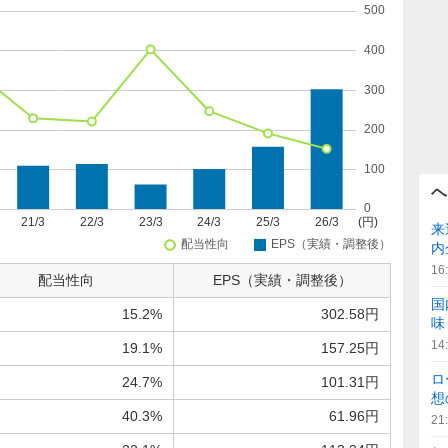
ヘ
来
内
16
配当性向
EPS（実績・調整後）
国
15.2%
302.58円
味
14
19.1%
157.25円
ロ
24.7%
101.31円
想
40.3%
61.96円
21