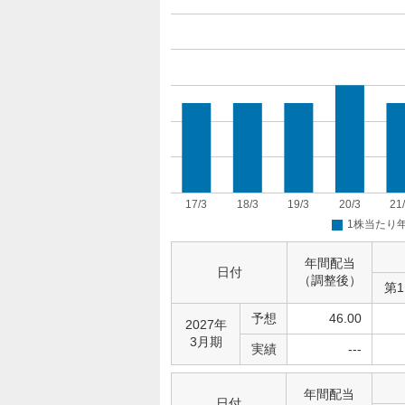
年間配当
日付
（調整後）
第
予想
46.00
2027年
3月期
実績
---
年間配当
日付