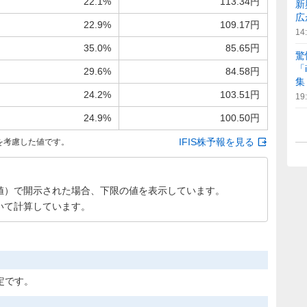
22.1%
113.34円
新
広
22.9%
109.17円
14
35.0%
85.65円
驚
「
29.6%
84.58円
集
24.2%
103.51円
19
24.9%
100.50円
IFIS株予報を見る
を考慮した値です。
値）で開示された場合、下限の値を表示しています。
いて計算しています。
定です。