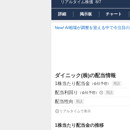
リアルタイム株価
8/7
詳細
掲示板
チャート
New! AI相場が調整を迎える中で今注目
ダイニック(株)の配当情報
1株当たり配当金
（会社予想）
用語
配当利回り
（会社予想）
用語
配当性向
用語
リアルタイムで表示
1株当たり配当金の推移