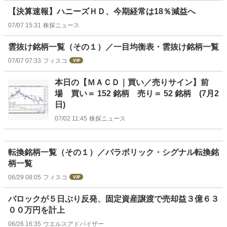
【決算速報】ハニーズＨＤ、今期経常は18％減益へ
07/07 15:31
株探ニュース
雲抜け銘柄一覧（その１）／一目均衡表・雲抜け銘柄一覧
07/07 07:33
フィスコ
本日の【ＭＡＣＤ｜買い／売りサイン】前
場 買い＝ 152 銘柄 売り＝ 52 銘柄 (7月2
日)
07/02 11:45
株探ニュース
転換銘柄一覧（その１）／パラボリック・シグナル転換銘
柄一覧
06/29 08:05
フィスコ
バロックが５日ぶり反発、固定資産譲渡で売却益３億６３
００万円を計上
06/26 16:35
ウエルスアドバイザー