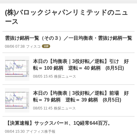
(株)バロックジャパンリミテッドのニュ
ース
ニ
雲抜け銘柄一覧（その３）／一目均衡表・雲抜け銘柄一覧
ュ
08/06 07:38
フィスコ
ー
ス
本日の【均衡表｜3役好転／逆転】引け 好
転＝ 100 銘柄 逆転＝ 40 銘柄 (8月5日)
08/05 15:45
株探ニュース
本日の【均衡表｜3役好転／逆転】前場 好
転＝ 79 銘柄 逆転＝ 39 銘柄 (8月5日)
08/05 11:45
株探ニュース
【決算速報】サックスバーＨ、1Q経常644百万。
08/04 15:30
アイフィス株予報