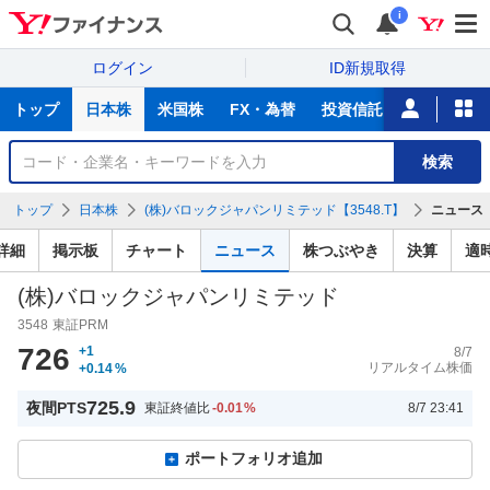
i
ログイン
ID新規取得
主
トップ
日本株
米国株
FX・為替
投資信託
ニュース
な
サ
銘
検索
ー
柄
ビ
を
トップ
日本株
(株)バロックジャパンリミテッド【3548.T】
ニュース
ス
検
索
詳細
掲示板
チャート
ニュース
株つぶやき
決算
適
(株)バロックジャパンリミテッド
3548
東証PRM
726
+1
8/7
リアルタイム株価
+0.14
%
725.9
夜間PTS
東証終値比
-0.01
%
8/7 23:41
ポートフォリオ追加