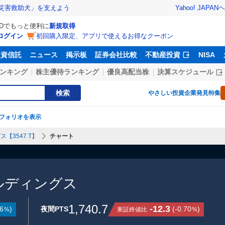
Yahoo! JAPAN
ヘ
災害救助犬」を支えよう
IDでもっと便利に
新規取得
ログイン
初回購入限定、アプリで使えるお得なクーポン
投資信託
ニュース
掲示板
証券会社比較
不動産投資
NISA
ンキング
株主優待ランキング
優良高配当株
決算スケジュール
検索
やさしい投資
企業発見特集
フォリオを表示
【3547.T】
チャート
ルディングス
1,740.7
-12.3
6
)
夜間PTS
(
-0.70
)
東証終値比
%
%