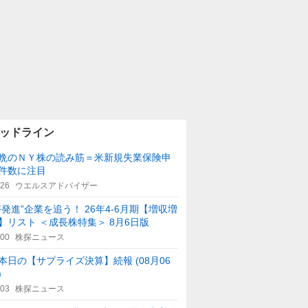
ッドライン
晩のＮＹ株の読み筋＝米新規失業保険申
件数に注目
:26
ウエルスアドバイザー
好発進”企業を追う！ 26年4-6月期【増収増
】リスト ＜成長株特集＞ 8月6日版
:00
株探ニュース
本日の【サプライズ決算】続報 (08月06
)
:03
株探ニュース