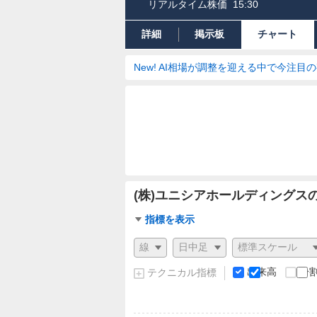
リアルタイム株価
15:30
詳細
掲示板
チャート
New! AI相場が調整を迎える中で今注目
(株)ユニシアホールディングス
チ
指標を表示
ャ
チ
ー
ャ
ト
ー
出来高
分
テクニカル指標
指
ト
標
の
設