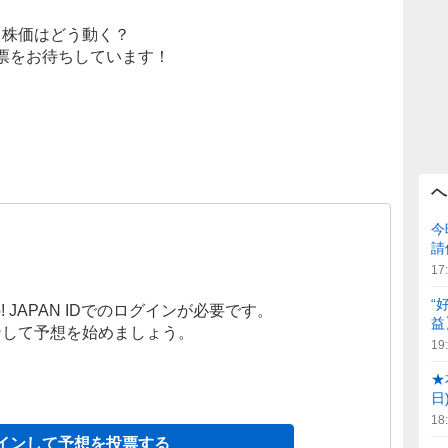
株価はどう動く？
票をお待ちしています！
ヘ
今
請
17
“
! JAPAN IDでのログインが必要です。
益
ンして予想を始めましょう。
19
★
日
18
インして予想を投票する