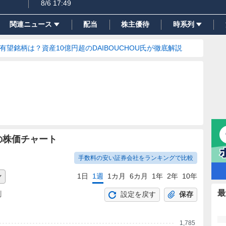
8/6 17:49
関連ニュース
配当
株主優待
時系列
の有望銘柄は？資産10億円超のDAIBOUCHOU氏が徹底解説
の株価チャート
手数料の安い証券会社をランキングで比較
1日
1週
1カ月
6カ月
1年
2年
10年
最
割
設定を戻す
保存
1,785