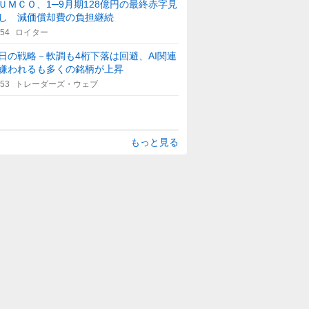
ＵＭＣＯ、1─9月期128億円の最終赤字見
し 減価償却費の負担継続
:54
ロイター
日の戦略－軟調も4桁下落は回避、AI関連
嫌われるも多くの銘柄が上昇
:53
トレーダーズ・ウェブ
もっと見る