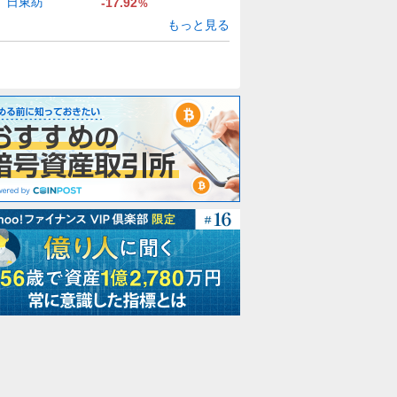
日東紡
-17.92
%
もっと見る