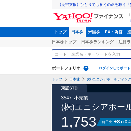
【災害支援】ひとりでも多くの命を救う「
トップ
日本株
米国株
FX・為替
日本株トップ
日本株ランキング
注目ラ
ポートフォリオ
ログインしてポート
トップ
日本株
(株)ユニシアホールディングス
東証STD
3547
小売業
(株)ユニシアホー
1,753
+8
(
+0.4
前日比