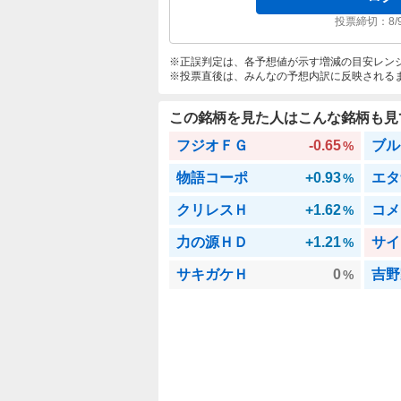
投票締切：
8/
正誤判定は、各予想値が示す増減の目安レン
投票直後は、みんなの予想内訳に反映される
この銘柄を見た人はこんな銘柄も見
フジオＦＧ
-0.65
ブル
%
物語コーポ
+0.93
エタ
%
クリレスＨ
+1.62
コメ
%
力の源ＨＤ
+1.21
サイ
%
サキガケＨ
0
吉野
%