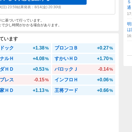
Ｓ
9(日) 23:59
結果発表：
8/14(金) 20:30
頃
通
17
ジに基づいて行っています。
明
まで少し時間がかかる場合があります。
は
16
ています
ドック
+1.38
ブロンコＢ
+0.27
%
%
ナルＨ
+4.08
すかいＨＤ
+1.70
%
%
ダＨＤ
+0.53
バロックＪ
-0.14
%
%
プレス
-0.15
インフロＨ
+0.06
%
%
家ＨＤ
+1.13
王将フード
+0.66
%
%