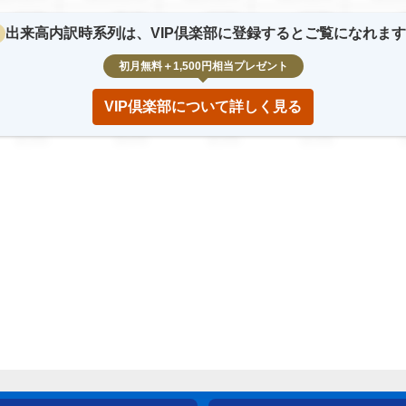
12.3
%
23.4
%
12.3
%
12.3
%
2
出来高内訳時系列は、VIP倶楽部に登録するとご覧になれま
2,345,678
123,456,789
12,345,678
12,345,678
123,45
初月無料＋1,500円相当プレゼント
12.3
%
23.4
%
12.3
%
12.3
%
2
VIP倶楽部について詳しく見る
2,345,678
123,456,789
12,345,678
12,345,678
123,45
12.3
%
23.4
%
12.3
%
12.3
%
2