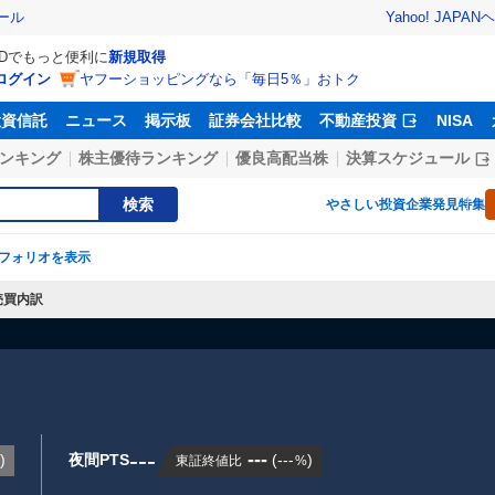
Yahoo! JAPAN
ヘ
ール
IDでもっと便利に
新規取得
ログイン
ヤフーショッピングなら「毎日5％」おトク
投資信託
ニュース
掲示板
証券会社比較
不動産投資
NISA
ンキング
株主優待ランキング
優良高配当株
決算スケジュール
検索
やさしい投資
企業発見特集
フォリオを表示
売買内訳
---
---
)
夜間PTS
(
---
)
東証終値比
%