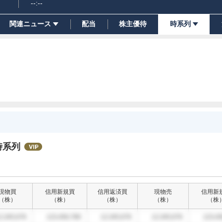
--:--
関連ニュース
配当
株主優待
時系列
時系列
現物買
信用新規買
信用返済買
現物売
信用新
（
株
）
（
株
）
（
株
）
（
株
）
（
株
2,345,678
123,456,789
12,345,678
12,345,678
123,45