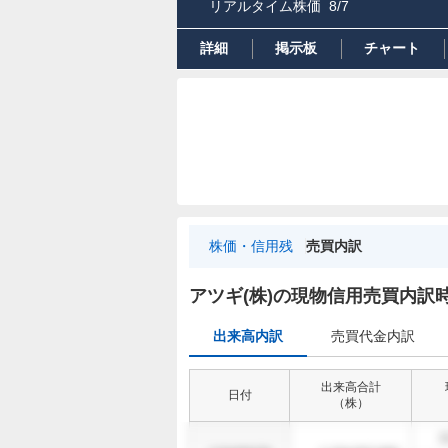
リアルタイム株価
8/7
詳細
掲示板
チャート
株価・信用残
売買内訳
出
来
アツギ(株)の現物信用売買内訳
高
出来高内訳
売買代金内訳
内
訳
出来高合計
日付
（
株
）
1