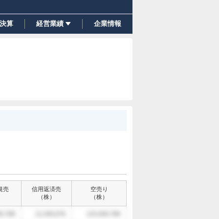
決算
経営業績
企業情報
規売
信用返済売
空売り
）
（
株
）
（
株
）
6,789
12,345,678
123,456,789