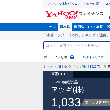
ハチにも権利がある？ ペルーの新しいル
トップ
日本株
米国株
FX・為替
日本株トップ
日本株ランキング
注目ラ
ポートフォリオ
ログインしてポート
トップ
日本株
アツギ(株)【3529.T】
東証STD
3529
繊維製品
アツギ(株)
1,033
0
(
0.00
前日比
%