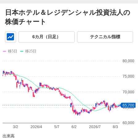
日本ホテル＆レジデンシャル投資法人の
株価チャート
チ
6カ月（日足）
テクニカル指標
ャ
ー
移5日
移25日
ト
80,000
75,000
70,000
65,700
65,000
60,000
3/2
2026/4
5/7
6/2
2026/7
8/3
出来高