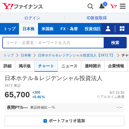
i
ログイン
ID新規取得
主
トップ
日本株
米国株
FX・為替
投資信託
ニュース
な
サ
銘
検索
ー
柄
ビ
を
トップ
日本株
日本ホテル＆レジデンシャル投資法人【3472.T】
チャ
ス
検
索
詳細
掲示板
チャート
ニュース
適時開示
企業情報
日本ホテル＆レジデンシャル投資法人
3472
東証
65,700
+300
8/7 15:30
リアルタイム株価
+0.46
%
---
夜間PTS
東証終値比
---
%
--:--
ポートフォリオ追加