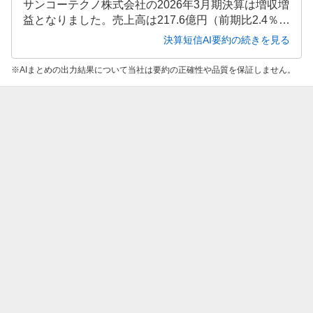
サンコーテクノ株式会社の2026年3月期決算は増収増
益となりました。売上高は217.6億円（前期比2.4％
増）、営業利益17.93億円（同39.9％増）、経常利益
決算短信AI要約の続きを見る
18.56億円（同42.2％増）、親会社株主に帰属する当
期純利益15.92億円（同43.2％増）を達成しました。
AIまとめの出力結果について当社は要約の正確性や品質を保証しません。
特に機能材事業の業績回復が全体を牽引し、収益性
が大幅に改善しています。