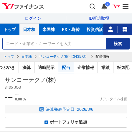
i
ログイン
ID新規取得
主
トップ
日本株
米国株
FX・為替
投資信託
ニュース
な
サ
銘
検索
ー
柄
ビ
を
トップ
日本株
サンコーテクノ(株)【3435.Q】
配当情報
ス
検
索
つぶやき
決算
適時開示
配当
企業情報
業績
板気配
サンコーテクノ(株)
3435
JQS
---
---
--:--
リアルタイム株価
0.00
%
決算発表予定日
2026/8/6
ポートフォリオ追加