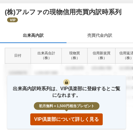
(株)アルファの現物信用売買内訳時系列
出
来
高
内
出来高内訳
売買代金内訳
訳
出来高合計
現物買
信用新規買
信用返
日付
（
株
）
（
株
）
（
株
）
（
株
12,345,678
123,456,789
12,345,
1234/56/78
1,234,567,890
12.3
%
23.4
%
12.
12,345,678
123,456,789
12,345,
出来高内訳時系列は、VIP倶楽部に登録するとご覧
1234/56/78
1,234,567,890
になれます。
12.3
%
23.4
%
12.
初月無料＋1,500円相当プレゼント
12,345,678
123,456,789
12,345,
1234/56/78
1,234,567,890
12.3
%
23.4
%
12.
VIP倶楽部について詳しく見る