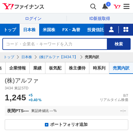
i
ログイン
ID新規取得
主
トップ
日本株
米国株
FX・為替
投資信託
ニュース
な
サ
銘
検索
ー
柄
ビ
を
トップ
日本株
(株)アルファ【3434.T】
売買内訳
ス
検
索
当
企業情報
業績
板気配
株主優待
時系列
売買内訳
(株)アルファ
3434
東証STD
1,245
+5
8/7
リアルタイム株価
+0.40
%
---
夜間PTS
東証終値比
---
%
--:--
ポートフォリオ追加