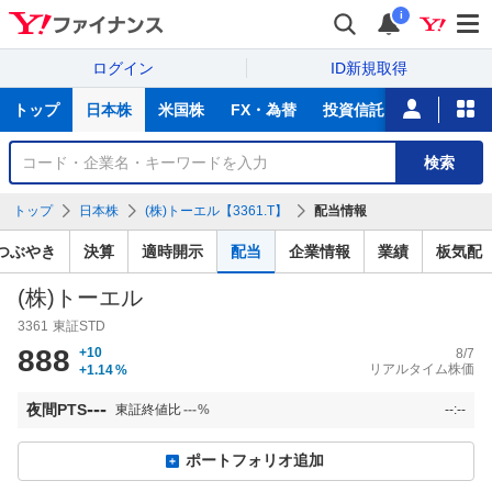
i
ログイン
ID新規取得
主
トップ
日本株
米国株
FX・為替
投資信託
ニュース
な
サ
銘
検索
ー
柄
ビ
を
トップ
日本株
(株)トーエル【3361.T】
配当情報
ス
検
索
つぶやき
決算
適時開示
配当
企業情報
業績
板気配
(株)トーエル
3361
東証STD
888
+10
8/7
リアルタイム株価
+1.14
%
---
夜間PTS
東証終値比
---
%
--:--
ポートフォリオ追加