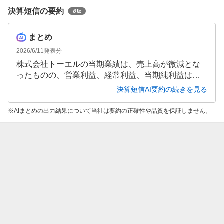
決算短信の要約
まとめ
2026/6/11
発表分
株式会社トーエルの当期業績は、売上高が微減とな
ったものの、営業利益、経常利益、当期純利益は増
加しました。特に親会社株主に帰属する当期純利益
決算短信AI要約の続きを見る
は91.6％増と大幅に伸長しました。次期は増収を見
込むものの、利益面では減益予想となっています。
AIまとめの出力結果について当社は要約の正確性や品質を保証しません。
継続的な事業基盤の強化と効率化に取り組んでいま
す。