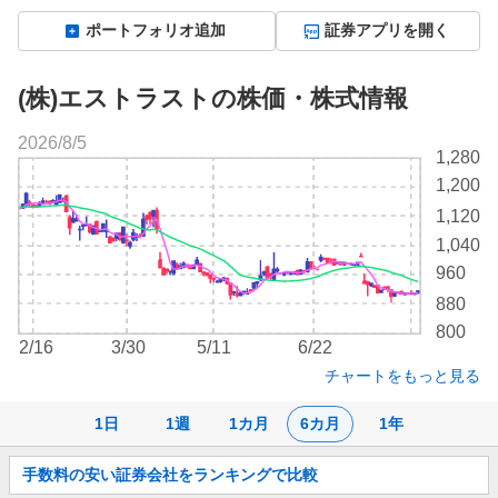
ポートフォリオ追加
証券アプリを開く
(株)エストラストの株価・株式情報
2026/8/5
株
1,280
価
1,200
チ
1,120
ャ
ー
1,040
ト
960
880
800
2/16
3/30
5/11
6/22
チャートをもっと見る
1日
1週
1カ月
6カ月
1年
お
手数料の安い証券会社をランキングで比較
知