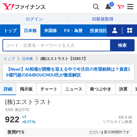
i
ログイン
ID新規取得
主
トップ
日本株
米国株
FX・為替
投資信託
ニュース
な
サ
銘
検索
ー
柄
ビ
を
トップ
日本株
(株)エストラスト【3280.T】
ス
検
お
索
【New!】AI相場が調整を迎える中で今注目の有望銘柄は？資産1
知
0億円超のDAIBOUCHOU氏が徹底解説
ら
せ
詳細
掲示板
チャート
ニュース
株つぶやき
決算
(株)エストラスト
3280
東証STD
922
+7
8/6 9:38
リアルタイム株価
+0.77
%
夜間PTS
ただいま取引時間外です