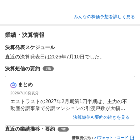
みんなの株価予想を詳しく見る
業績・決算情報
決算発表スケジュール
直近の決算発表日は2026年7月10日でした。
決算短信の要約
まとめ
2026/7/10
発表分
エストラストの2027年2月期第1四半期は、主力の不
動産分譲事業で分譲マンションの引渡戸数が大幅に
減少し、売上高が前年同期比61.5％減の34.14億円、
決算短信AI要約の続きを見る
営業損失4,800万円と低調な結果となりました。しか
直近の業績推移・要約
し、通期の分譲マンション引渡予定366戸に対し既に
251戸の契約を締結しており（契約進捗率68.6％）、
情報提供元：
バフェット・コード