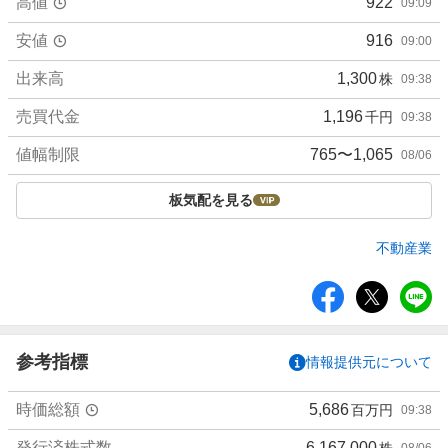
高値
922
09:09
安値
916
09:00
出来高
1,300
株
09:38
売買代金
1,196
千円
09:38
値幅制限
765〜1,065
08/06
板気配を見る
不動産業
シ
ェ
ア
参考指標
情報提供元について
時価総額
5,686
百万円
09:38
発行済株式数
6,167,000
株
08/06