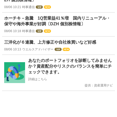
08/06 10:21
時事通信
ホーチキ－急騰 1Q営業益41％増 国内リニューアル・
保守や海外事業が好調〔DZH 個別株情報〕
08/06 10:18
時事通信
三洋化が６連騰、上方修正や自社株買いなど好感
08/06 10:13
ウエルスアドバイザー
お
あなたのポートフォリオを診断してみません
知
か？資産配分やリスクのバランスを簡単にチ
ら
ェックできます。
せ
詳細はこちら
提供：資産運用ナビ