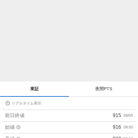
ら
せ
株
東証
夜間PTS
価
詳
リアルタイム表示
細
値
前日終値
915
08/05
始値
916
09:00