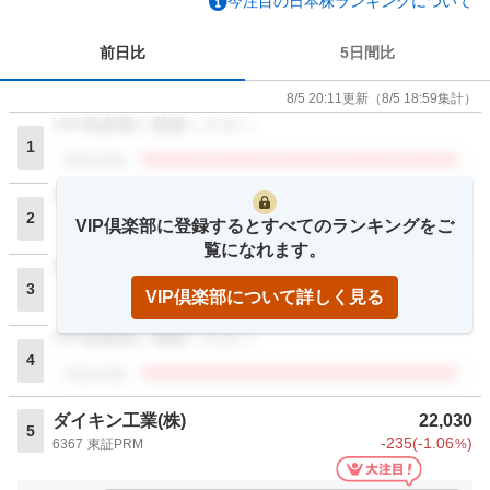
今注目の日本株ランキングについて
前日比
5日間比
8/5 20:11
更新
（
8/5 18:59
集計）
VIP倶楽部に登録ください
1
閲覧者数
VIP倶楽部に登録ください
2
VIP倶楽部に登録するとすべてのランキングをご
閲覧者数
覧になれます。
VIP倶楽部に登録ください
3
VIP倶楽部について詳しく見る
閲覧者数
VIP倶楽部に登録ください
4
閲覧者数
ダイキン工業(株)
22,030
5
-235
(
-1.06
)
6367
東証PRM
%