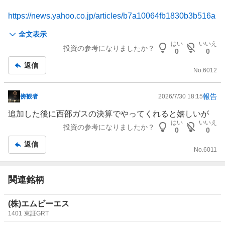
事
https://news.yahoo.co.jp/articles/b7a10064fb1830b3b516a
311335508a36294b07a
全文表示
はい
いいえ
投資の参考になりましたか？
0
0
返信
No.
6012
報告
傍観者
2026/7/30 18:15
掲
示
追加した後に西部ガスの決算でやってくれると嬉しいが
板
はい
いいえ
投資の参考になりましたか？
0
0
記
返信
事
No.
6011
関連銘柄
(株)エムビーエス
1401
東証GRT