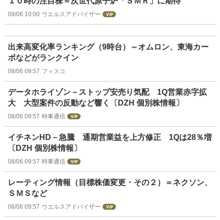
１０時の注目株＝次世代原子炉「ＳＭＲ」に期待
08/06 10:00
ウエルスアドバイザー
出来高変化率ランキング（9時台）～オムロン、東海カー
ボなどがランクイン
08/06 09:57
フィスコ
データホライゾン－ストップ安売り気配 1Q営業赤字拡
大 大型案件の反動など響く〔DZH 個別株情報〕
08/06 09:57
時事通信
イチネンHD－急騰 通期営業益を上方修正 1Qは28％増
〔DZH 個別株情報〕
08/06 09:57
時事通信
レーティング情報（目標株価変更・その２）＝ネクソン、
ＳＭＳなど
08/06 09:57
ウエルスアドバイザー