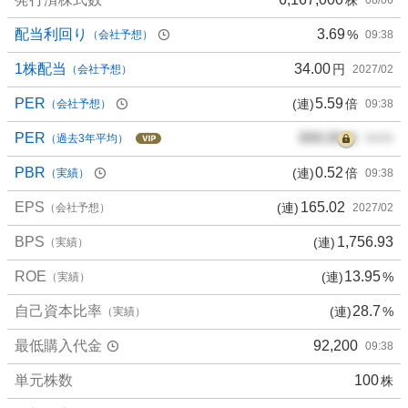
配当利回り
3.69
%
（会社予想）
09:38
1株配当
34.00
円
（会社予想）
2027/02
PER
5.59
(連)
倍
（会社予想）
09:38
PER
000.00
倍
（過去3年平均）
00/00
PBR
0.52
(連)
倍
（実績）
09:38
EPS
165.02
(連)
（会社予想）
2027/02
BPS
1,756.93
(連)
（実績）
ROE
13.95
(連)
%
（実績）
自己資本比率
28.7
(連)
%
（実績）
最低購入代金
92,200
09:38
単元株数
100
株