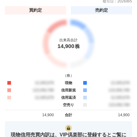
取引日：
2026/8/5
買約定
売約定
出来高合計
14,900
株
（
株
）
買約定
12,345,678
現物
売約定
12,345,678
買約定
123,456,789
信用新規
売約定
123,456,789
買約定
12,345,678
信用返済
売約定
12,345,678
空売り
売約定
123,456,789
14,900
合計
14,900
買約定
売約定
現物信用売買内訳は、VIP倶楽部に登録するとご覧に