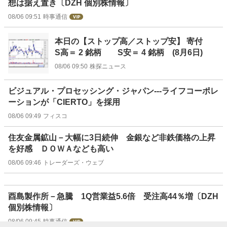
想は据え置き〔DZH 個別株情報〕
08/06 09:51
時事通信
本日の【ストップ高／ストップ安】 寄付
S高＝ 2 銘柄 S安＝ 4 銘柄 (8月6日)
08/06 09:50
株探ニュース
ビジュアル・プロセッシング・ジャパン---ライフコーポレ
ーションが「CIERTO」を採用
08/06 09:49
フィスコ
住友金属鉱山－大幅に3日続伸 金銀など非鉄価格の上昇
を好感 ＤＯＷＡなども高い
08/06 09:46
トレーダーズ・ウェブ
酉島製作所－急騰 1Q営業益5.6倍 受注高44％増〔DZH
個別株情報〕
08/06 09:45
時事通信