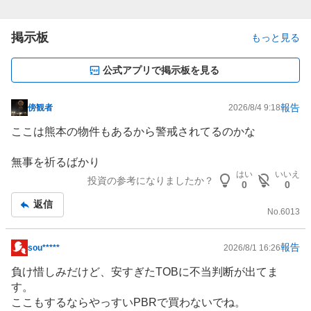
掲示板
もっと見る
公式アプリで掲示板を見る
報告
傍観者
2026/8/4 9:18
掲
示
ここは熊本の物件もあるから警戒されてるのかな
板
記
無事を祈るばかり
事
はい
いいえ
投資の参考になりましたか？
0
0
返信
No.
6013
報告
sou*****
2026/8/1 16:26
掲
示
負け惜しみだけど、安すぎたTOBに不当判断が出てま
板
す。
記
ここもするならやっすいPBRで買わないでね。