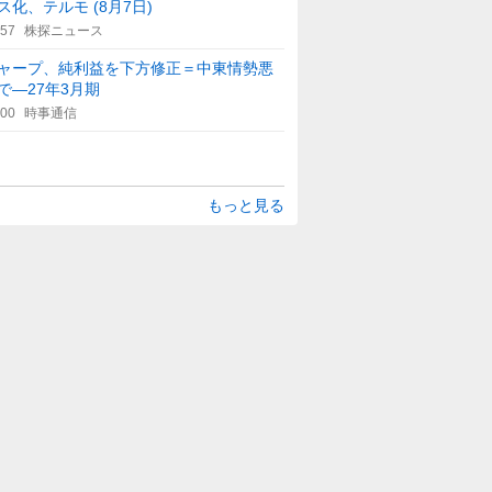
ス化、テルモ (8月7日)
:57
株探ニュース
ャープ、純利益を下方修正＝中東情勢悪
で―27年3月期
:00
時事通信
もっと見る