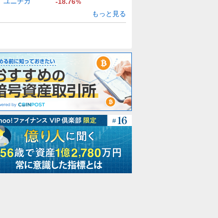
ユニチカ
-18.76
%
もっと見る