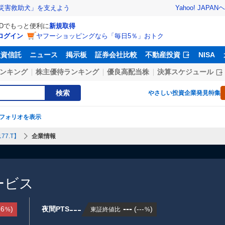
Yahoo! JAPAN
ヘ
災害救助犬」を支えよう
IDでもっと便利に
新規取得
ログイン
ヤフーショッピングなら「毎日5％」おトク
投資信託
ニュース
掲示板
証券会社比較
不動産投資
NISA
ンキング
株主優待ランキング
優良高配当株
決算スケジュール
検索
やさしい投資
企業発見特集
フォリオを表示
77.T】
企業情報
ービス
---
---
36
)
夜間PTS
(
---
)
東証終値比
%
%