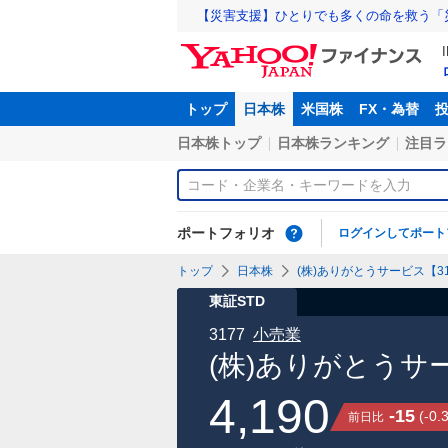
【災害支援】ひとりでも多くの命を救う「
トップ
日本株
米国株
FX・為替
日本株トップ
日本株ランキング
注目ラ
ポートフォリオ
ログインしてポート
トップ
日本株
(株)ありがとうサービス【31
東証STD
3177
小売業
(株)ありがとうサ
4,190
-15
(
-0.
前日比