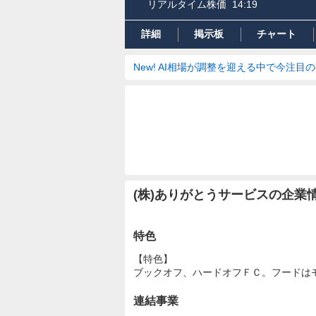
リアルタイム株価
14:19
詳細
掲示板
チャート
New! AI相場が調整を迎える中で今注目
(株)ありがとうサービスの企
特色
【特色】
ブックオフ、ハードオフＦＣ。フードは
連結事業