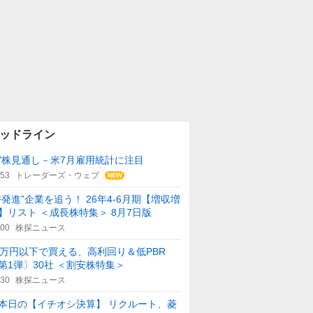
ッドライン
Y株見通し－米7月雇用統計に注目
:53
トレーダーズ・ウェブ
好発進”企業を追う！ 26年4-6月期【増収増
】リスト ＜成長株特集＞ 8月7日版
:00
株探ニュース
0万円以下で買える、高利回り＆低PBR
第1弾〕30社 ＜割安株特集＞
:30
株探ニュース
本日の【イチオシ決算】 リクルート、菱