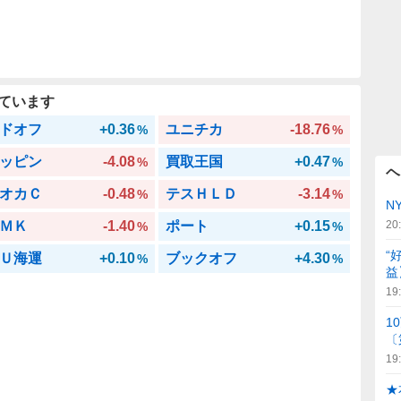
ています
ドオフ
+0.36
ユニチカ
-18.76
%
%
ッピン
-4.08
買取王国
+0.47
%
%
ヘ
オカＣ
-0.48
テスＨＬＤ
-3.14
%
%
N
ＭＫ
-1.40
ポート
+0.15
20
%
%
“
Ｕ海運
+0.10
ブックオフ
+4.30
%
%
益
19
1
〔
19
★