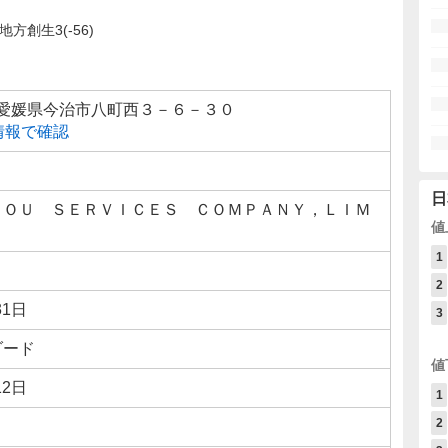
地方創生3(-56)
32 愛媛県今治市八町西３－６－３０
線情報で確認
日
ＴＯＵ ＳＥＲＶＩＣＥＳ ＣＯＭＰＡＮＹ，ＬＩＭ
値
1
2
31日
3
ダード
値
12日
1
2