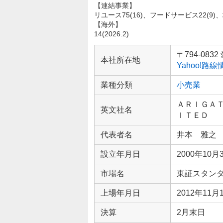
【連結事業】
リユース75(16)、フードサービス22(9)、
【海外】
14(2026.2)
企
業
〒794-08
本社所在地
情
Yahoo!路
報
業種分類
小売業
ＡＲＩＧＡ
英文社名
ＩＴＥＤ
代表者名
井本 雅之
設立年月日
2000年10月
市場名
東証スタン
上場年月日
2012年11月
決算
2月末日