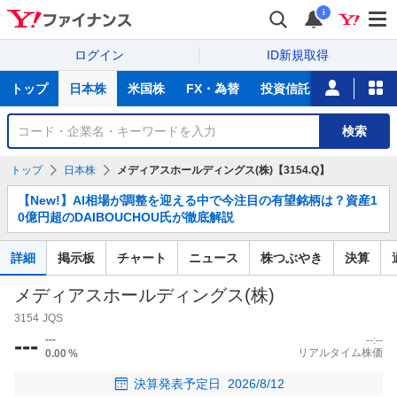
i
ログイン
ID新規取得
主
トップ
日本株
米国株
FX・為替
投資信託
ニュース
な
サ
銘
検索
ー
柄
ビ
を
トップ
日本株
メディアスホールディングス(株)【3154.Q】
ス
検
お
索
【New!】AI相場が調整を迎える中で今注目の有望銘柄は？資産1
知
0億円超のDAIBOUCHOU氏が徹底解説
ら
せ
詳細
掲示板
チャート
ニュース
株つぶやき
決算
メディアスホールディングス(株)
3154
JQS
---
---
--:--
リアルタイム株価
0.00
%
決算発表予定日
2026/8/12