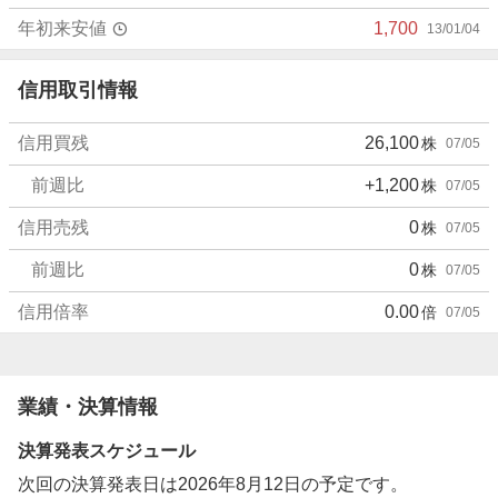
年初来安値
1,700
13/01/04
信用取引情報
信用買残
26,100
株
07/05
前週比
+1,200
株
07/05
信用売残
0
株
07/05
前週比
0
株
07/05
信用倍率
0.00
倍
07/05
業績・決算情報
決算発表スケジュール
次回の決算発表日は2026年8月12日の予定です。