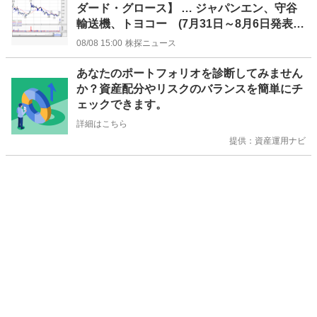
ダード・グロース】 … ジャパンエン、守谷
輸送機、トヨコー (7月31日～8月6日発表
分)
08/08 15:00
株探ニュース
お
あなたのポートフォリオを診断してみません
知
か？資産配分やリスクのバランスを簡単にチ
ら
ェックできます。
せ
詳細はこちら
提供：資産運用ナビ