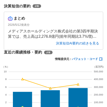
決算短信の要約
まとめ
2026/5/12
発表分
メディアスホールディングス株式会社の第3四半期決
算では、売上高は2,276.8億円(前年同期比3.7%増)と
増収となりましたが、人件費や物流コストの増加に
決算短信AI要約の続きを見る
より営業利益は19.23億円(同5.1%減)と減益となりま
直近の業績推移・要約
した。循環器・整形外科領域を中心とした症例増加
や新規顧客獲得が売上拡大に寄与しましたが、コス
情報提供元：
バフェット・コード
ト増加が利益を圧迫しています。