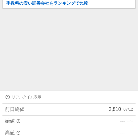
お
手数料の安い証券会社をランキングで比較
知
ら
せ
株
リアルタイム表示
価
詳
前日終値
2,810
07/12
細
値
始値
---
--:--
高値
---
--:--