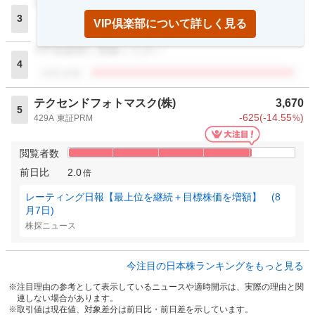
VIP倶楽部に登録ください
3
VIP倶楽部について詳しく見る
閲覧者数
VIP倶楽部に登録ください
4
閲覧者数
テクセンドフォトマスク(株)
3,670
5
-625
(
-14.55
)
429A
東証PRM
%
閲覧者数
前日比
2.0
倍
レーティング日報【最上位を継続＋目標株価を増額】 (8
月7日)
株探ニュース
今注目の日本株ランキングをもっと見る
注目理由の参考として表示しているニュースや適時開示は、実際の理由と関
連しない場合があります。
取引値は現在値、対象差分は前日比・前日差を示しています。