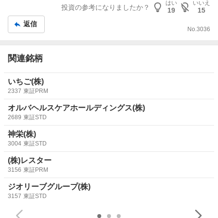
板
はい
いいえ
投資の参考になりましたか？
19
15
記
返信
事
No.
3036
関連銘柄
いちご(株)
2337
東証PRM
オルバヘルスケアホールディングス(株)
2689
東証STD
神栄(株)
3004
東証STD
(株)レスター
3156
東証PRM
ジオリーブグループ(株)
3157
東証STD