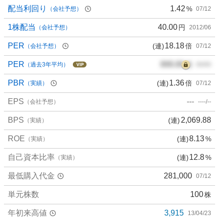
配当利回り
1.42
%
（会社予想）
07/12
1株配当
40.00
円
（会社予想）
2012/06
PER
18.18
(連)
倍
（会社予想）
07/12
PER
000.00
倍
（過去3年平均）
00/00
PBR
1.36
(連)
倍
（実績）
07/12
EPS
---
（会社予想）
----/--
BPS
2,069.88
(連)
（実績）
ROE
8.13
(連)
%
（実績）
自己資本比率
12.8
(連)
%
（実績）
最低購入代金
281,000
07/12
単元株数
100
株
年初来高値
3,915
13/04/23