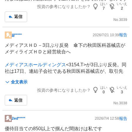
板
はい
いいえ
投資の参考になりましたか？
7
2
記
返信
事
No.
3039
報告
jjj*****
2026/7/21 10:39
掲
示
メディアスＨＤ－3日ぶり反発 傘下の秋田医科器械店が
板
メディライズＨＤと経営統合へ
記
事
メディアスホールディングス
<3154.T>が3日ぶり反発。同
社は17日、連結子会社である秋田医科器械店が、取引先
であるメディライズホールディングス（宮城県仙台市 以
全文表示
下、メディライズＨＤ）と経営統合の協議を開始すること
はい
いいえ
投資の参考になりましたか？
に合意したと発表した。
0
3
返信
東北エリアにおけるより強固なドミナント形成を構築す
No.
3038
ることが目的。メディライズＨＤを株式交換完全親会社、
秋田医科器械店を株式交換完全子会社とする株式交換を行
報告
2ed*****
2026/7/4 12:58
掲
う。株式交換の効力発生日は2028年4月1日の予定。同社
示
優待目当ての850以上で掴んだ間抜けは私です
の連結業績に与える影響は現時点で未定としている。