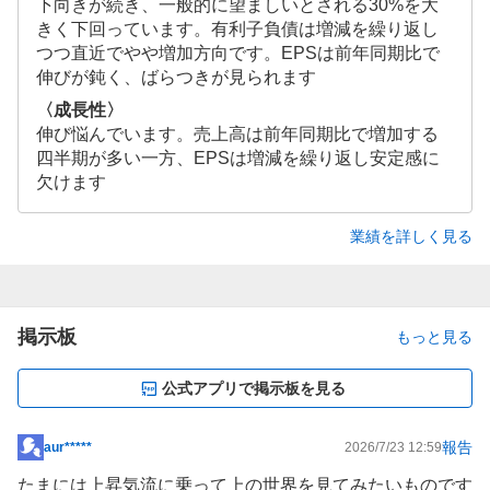
下向きが続き、一般的に望ましいとされる30%を大
きく下回っています。有利子負債は増減を繰り返し
つつ直近でやや増加方向です。EPSは前年同期比で
伸びが鈍く、ばらつきが見られます
〈成長性〉
伸び悩んでいます。売上高は前年同期比で増加する
四半期が多い一方、EPSは増減を繰り返し安定感に
欠けます
業績を詳しく見る
掲示板
もっと見る
公式アプリで掲示板を見る
報告
aur*****
2026/7/23 12:59
掲
示
たまには上昇気流に乗って上の世界を見てみたいものです