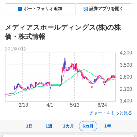
ポートフォリオ追加
証券アプリを開く
メディアスホールディングス(株)の株
価・株式情報
2013/7/12
株
4,200
価
チ
3,500
ャ
ー
2,800
ト
2,100
1,400
2/18
4/1
5/13
6/24
チャートをもっと見る
1日
1週
1カ月
6カ月
1年