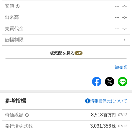
安値
---
--:--
出来高
---
--:--
売買代金
---
--:--
値幅制限
---
--/--
板気配を見る
卸売業
シ
ェ
ア
参考指標
情報提供元について
時価総額
8,518
百万円
07/12
発行済株式数
3,031,356
株
07/12