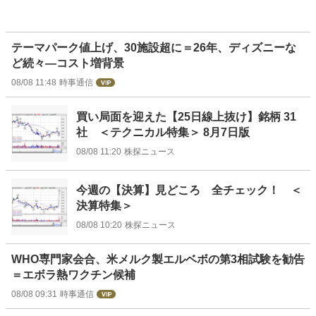
テーマパーク値上げ、30施設超に＝26年、ディズニーな
ど続々―コスト増背景
08/08 11:48
時事通信
買い局面を迎えた【25日線上抜け】銘柄 31
社 ＜テクニカル特集＞ 8月7日版
08/08 11:20
株探ニュース
今週の【決算】見どころ 全チェック！ ＜
決算特集＞
08/08 10:20
株探ニュース
WHO専門家会合、米メルク製エルベボの第3相試験を勧告
＝エボラ熱ワクチン候補
08/08 09:31
時事通信