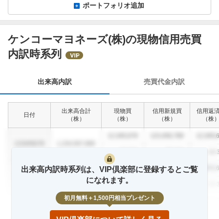
ポートフォリオ追加
ケンコーマヨネーズ(株)の現物信用売買
出
内訳時系列
来
高
内
出来高内訳
売買代金内訳
訳
出来高合計
現物買
信用新規買
信用返
日付
（
株
）
（
株
）
（
株
）
（
株
12,345,678
123,456,789
12,345,
1234/56/78
1,234,567,890
12.3
%
23.4
%
12.
12,345,678
123,456,789
12,345,
出来高内訳時系列は、VIP倶楽部に登録するとご覧
1234/56/78
1,234,567,890
になれます。
12.3
%
23.4
%
12.
初月無料＋1,500円相当プレゼント
12,345,678
123,456,789
12,345,
1234/56/78
1,234,567,890
12.3
%
23.4
%
12.