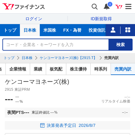
i
ログイン
ID新規取得
主
トップ
日本株
米国株
FX・為替
投資信託
ニュース
な
サ
銘
検索
ー
柄
ビ
を
トップ
日本株
ケンコーマヨネーズ(株)【2915.T】
売買内訳
ス
検
索
当
企業情報
業績
板気配
株主優待
時系列
売買内訳
ケンコーマヨネーズ(株)
2915
東証PRM
---
---
--:--
リアルタイム株価
---
%
---
夜間PTS
東証終値比
---
%
--:--
決算発表予定日
2026/8/7