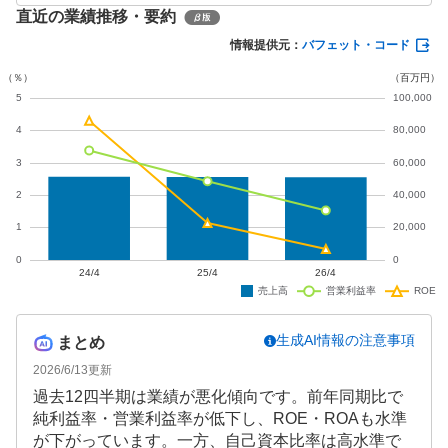
直近の業績推移・要約
資本比率82.1%と財務基盤は安定しています。今後は
経営基盤強化と事業の質向上に注力する方針です。
情報提供元：
バフェット・コード
生成AI情報の注意事項
まとめ
2026/6/13
更新
過去12四半期は業績が悪化傾向です。前年同期比で
純利益率・営業利益率が低下し、ROE・ROAも水準
が下がっています。一方、自己資本比率は高水準で