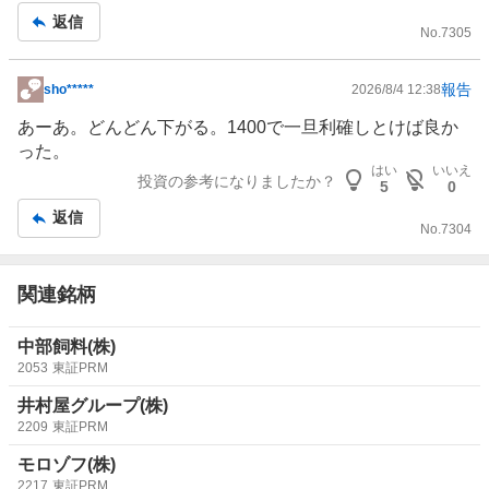
返信
No.
7305
報告
sho*****
2026/8/4 12:38
掲
示
あーあ。どんどん下がる。1400で一旦利確しとけば良か
板
った。
記
はい
いいえ
投資の参考になりましたか？
5
0
事
返信
No.
7304
関連銘柄
中部飼料(株)
2053
東証PRM
井村屋グループ(株)
2209
東証PRM
モロゾフ(株)
2217
東証PRM