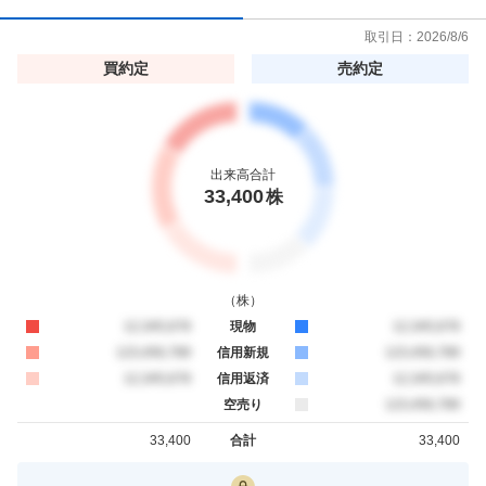
取引日：
2026/8/6
買約定
売約定
出来高合計
33,400
株
（
株
）
買約定
12,345,678
現物
売約定
12,345,678
買約定
123,456,789
信用新規
売約定
123,456,789
買約定
12,345,678
信用返済
売約定
12,345,678
空売り
売約定
123,456,789
33,400
合計
33,400
買約定
売約定