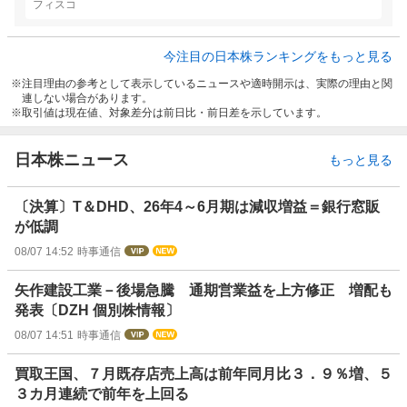
フィスコ
今注目の日本株ランキングをもっと見る
注目理由の参考として表示しているニュースや適時開示は、実際の理由と関
連しない場合があります。
取引値は現在値、対象差分は前日比・前日差を示しています。
日本株ニュース
もっと見る
〔決算〕T＆DHD、26年4～6月期は減収増益＝銀行窓販
が低調
08/07 14:52
時事通信
矢作建設工業－後場急騰 通期営業益を上方修正 増配も
発表〔DZH 個別株情報〕
08/07 14:51
時事通信
買取王国、７月既存店売上高は前年同月比３．９％増、５
３カ月連続で前年を上回る