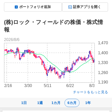
ポートフォリオ追加
証券アプリを開く
(株)ロック・フィールドの株価・株式情
報
2026/8/6
株
1,470
価
チ
1,400
ャ
ー
1,330
ト
1,260
1,190
2/16
3/30
5/11
6/22
8/3
チャートをもっと見る
1日
1週
1カ月
6カ月
1年