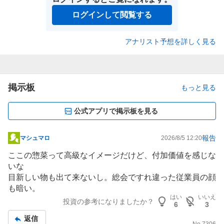
ログインして閲覧する
アナリスト予想を詳しく見る
掲示板
もっと見る
公式アプリで掲示板を見る
報告
マシュマロ
2026/8/5 12:20
掲
示
ここの惣菜って高級なイメージだけど、付加価値を感じな
板
いな
記
目新しい物も出て来ないし。総会ですれ違った従業員の顔
事
も暗い。
はい
いいえ
投資の参考になりましたか？
6
3
返信
No.
7306