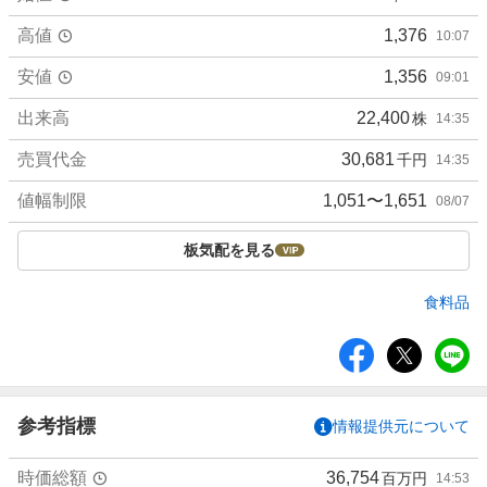
高値
1,376
10:07
安値
1,356
09:01
出来高
22,400
株
14:35
売買代金
30,681
千円
14:35
値幅制限
1,051〜1,651
08/07
板気配を見る
食料品
シ
ェ
ア
参考指標
情報提供元について
時価総額
36,754
百万円
14:53