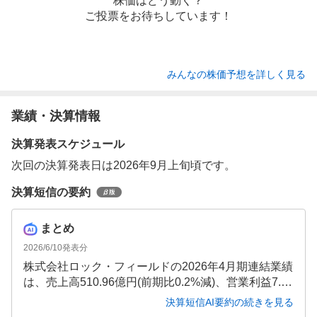
株価はどう動く？
ご投票をお待ちしています！
みんなの株価予想を詳しく見る
業績・決算情報
決算発表スケジュール
次回の決算発表日は2026年9月上旬頃です。
決算短信の要約
まとめ
2026/6/10
発表分
株式会社ロック・フィールドの2026年4月期連結業績
は、売上高510.96億円(前期比0.2%減)、営業利益7.8
億円(同37.2%減)と減収減益となりました。人件費増
決算短信AI要約の続きを見る
加や固定資産減損等が利益を圧迫しましたが、自己