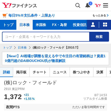
i
毎日5%※支払条件・上限あり
もっとみる
主
トップ
日本株
米国株
FX・為替
投資信託
ニュース
な
サ
銘
検索
ー
柄
ビ
を
トップ
日本株
(株)ロック・フィールド【2910.T】
ス
検
お
索
【New!】AI相場が調整を迎える中で今注目の有望銘柄は？資産1
知
0億円超のDAIBOUCHOU氏が徹底解説
ら
せ
詳細
掲示板
チャート
ニュース
株つぶやき
決算
(株)ロック・フィールド
2910
東証PRM
1,372
+21
8/7 14:53
リアルタイム株価
+1.55
%
夜間PTS
ただいま取引時間外です