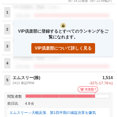
8/7 14:12
更新
（
8/7 12:59
集計）
VIP倶楽部に登録ください
1
閲覧者数
VIP倶楽部に登録ください
2
VIP倶楽部に登録するとすべてのランキングをご
閲覧者数
覧になれます。
VIP倶楽部に登録ください
3
VIP倶楽部について詳しく見る
閲覧者数
VIP倶楽部に登録ください
4
閲覧者数
エムスリー(株)
1,514
5
-327
(
-17.76
)
2413
東証PRM
%
閲覧者数
前日比
4.8
倍
エムスリー---大幅反落、第1四半期の減益決算を嫌気