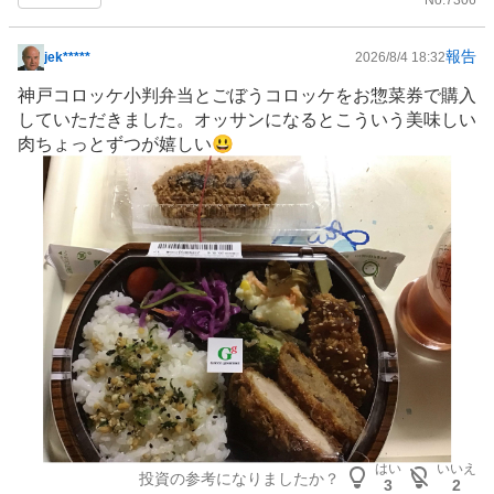
報告
jek*****
2026/8/4 18:32
掲
示
神戸コロッケ小判弁当とごぼうコロッケをお惣菜券で購入
板
していただきました。オッサンになるとこういう美味しい
記
肉ちょっとずつが嬉しい😃
事
はい
いいえ
投資の参考になりましたか？
3
2