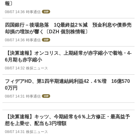
報〕
08/07 14:36
時事通信
四国銀行－後場急落 1Q最終益2％減 預金利息や債券売
却損の増加が響く〔DZH 個別株情報〕
08/07 14:36
時事通信
【決算速報】オンコリス、上期経常が赤字縮小で着地・4-
6月期も赤字縮小
08/07 14:32
株探ニュース
フィデアHD、第1四半期連結純利益42．4％増 16億570
0万円
08/07 14:31
時事通信
【決算速報】キッツ、今期経常を6％上方修正・最高益予
想を上乗せ、配当も3円増額
08/07 14:31
株探ニュース