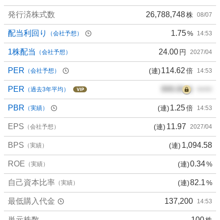
発行済株式数
26,788,748
株
08/07
配当利回り
1.75
%
（会社予想）
14:53
1株配当
24.00
円
（会社予想）
2027/04
PER
114.62
(連)
倍
（会社予想）
14:53
PER
000.00
倍
（過去3年平均）
00/00
PBR
1.25
(連)
倍
（実績）
14:53
EPS
11.97
(連)
（会社予想）
2027/04
BPS
1,094.58
(連)
（実績）
ROE
0.34
(連)
%
（実績）
自己資本比率
82.1
(連)
%
（実績）
最低購入代金
137,200
14:53
単元株数
100
株