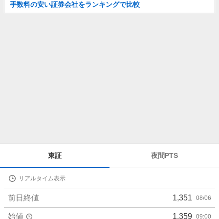
お
手数料の安い証券会社をランキングで比較
知
ら
せ
株
東証
夜間PTS
価
詳
リアルタイム表示
細
値
前日終値
1,351
08/06
始値
1,359
09:00