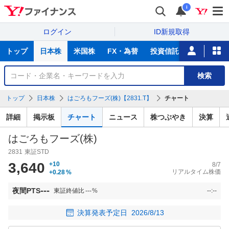
i
ログイン
ID新規取得
主
トップ
日本株
米国株
FX・為替
投資信託
ニュース
な
サ
銘
検索
ー
柄
ビ
を
トップ
日本株
はごろもフーズ(株)【2831.T】
チャート
ス
検
索
詳細
掲示板
チャート
ニュース
株つぶやき
決算
はごろもフーズ(株)
2831
東証STD
3,640
+10
8/7
リアルタイム株価
+0.28
%
---
夜間PTS
東証終値比
---
%
--:--
決算発表予定日
2026/8/13