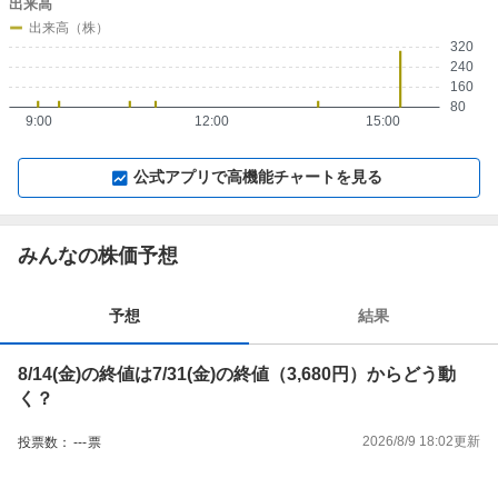
出来高
出来高（株）
320
240
160
80
9:00
12:00
15:00
▼
⛶
▲
⛶
公式アプリで高機能チャートを見る
みんなの株価予想
予想
結果
8/14(金)の終値は7/31(金)の終値（3,680円）からどう動
く？
2026/8/9 18:02
更新
投票数：
---
票