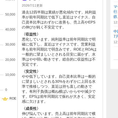
2026/7/11
更新
マ
行
過去12四半期は業績が悪化傾向です。純利益
鉄
率が前年同期比で低下し直近はマイナス、自
己資本比率はわずかに改善も、売上高やEPS
12
の伸びが鈍く不安定です。
中
〈収益性〉
7
悪化しています。純利益率は前年同期比で明
12
確に低下し、直近はマイナスです。営業利益
率も前年同期比で弱含みです。ROEとROAは
一般的に望ましいとされる目安に届かず、水
準はやや弱い動きです。総合的に収益性は不
安定です。
〈安定性〉
やや低下しています。自己資本比率は一般的
に望ましいとされる30%をわずかに上回る水
準で推移しつつ、直近は持ち直しの動きで
す。有利子負債は概ね横ばいからやや減少で
す。EPSは前年同期比で振れが大きく、安定
感に欠けます。
〈成長性〉
伸び悩んでいます。売上高は前年同期比で横