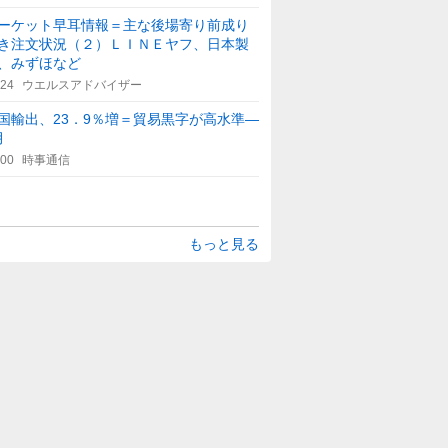
ーケット早耳情報＝主な後場寄り前成り
き注文状況（２）ＬＩＮＥヤフ、日本製
、みずほなど
:24
ウエルスアドバイザー
国輸出、23．9％増＝貿易黒字が高水準―
月
:00
時事通信
もっと見る