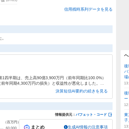
信用残時系列データを見る
た。
ヘ
後
バ
場
1四半期は、売上高90億3,900万円（前年同期比100.0%）
（前年同期4,300万円の損失）と収益性が悪化しました。自
13
が、通期では増収増益を見込んでおり、年間配当50円を維持す
決算短信AI要約の続きを見る
後
ー
12
東
情報提供元：
バフェット・コード
子
13
まとめ
生成AI情報の注意事項