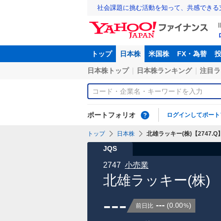
社会課題に挑む活動を知って、共感できる
トップ
日本株
米国株
FX・為替
日本株トップ
日本株ランキング
注目ラ
ポートフォリオ
ログインしてポート
トップ
日本株
北雄ラッキー(株)【2747.Q
JQS
2747
小売業
北雄ラッキー(株)
---
---
(
0.00
)
前日比
%