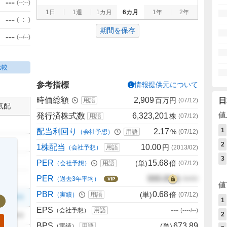
---
(
--:--
)
1日
1週
1カ月
6カ月
1年
2年
---
(
--:--
)
期間を保存
---
(
--/--
)
比較
参考指標
情報提供元について
時価総額
2,909
百万円
日
用語
(
07/12
)
気配
値
発行済株式数
6,323,201
株
用語
(
07/12
)
1
配当利回り
2.17
%
（会社予想）
用語
(
07/12
)
2
1株配当
10.00
円
（会社予想）
用語
(
2013/02
)
3
PER
15.68
(単)
倍
（会社予想）
用語
(
07/12
)
PER
000.00
倍
（過去3年平均）
00/00
値
PBR
0.68
(単)
倍
（実績）
用語
(
07/12
)
999
1
EPS
---
（会社予想）
用語
(
----/--
)
2
999
BPS
673.89
(単)
（実績）
用語