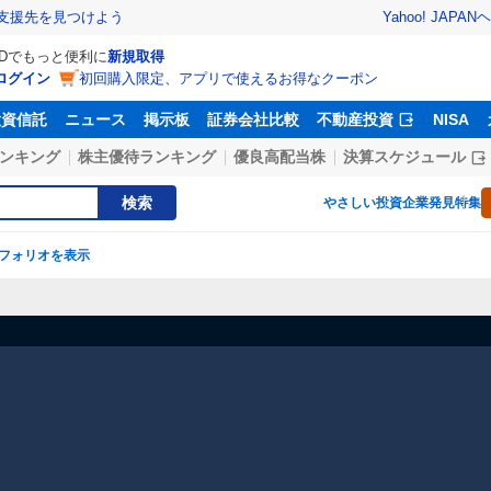
Yahoo! JAPAN
ヘ
支援先を見つけよう
IDでもっと便利に
新規取得
ログイン
初回購入限定、アプリで使えるお得なクーポン
投資信託
ニュース
掲示板
証券会社比較
不動産投資
NISA
ンキング
株主優待ランキング
優良高配当株
決算スケジュール
検索
やさしい投資
企業発見特集
フォリオを表示
】