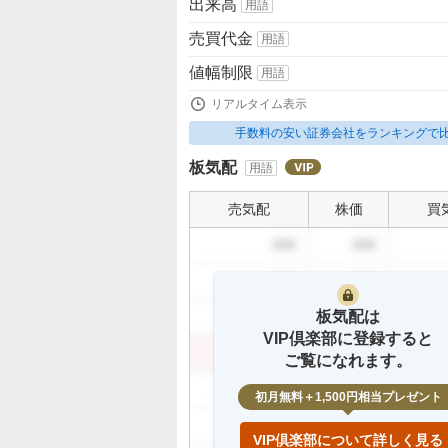
出来高
用語
売買代金
用語
値幅制限
用語
リアルタイム表示
手数料の安い証券会社をランキングで
板気配
用語
売気配
株価
買
999
999
999
999
板気配は
999
999
VIP倶楽部に登録すると
999
999
ご覧になれます。
999
初月無料＋1,500円相当プレゼント
999
VIP倶楽部について詳しく見る