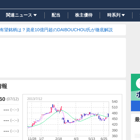
関連ニュース
配当
株主優待
時系列
の有望銘柄は？資産10億円超のDAIBOUCHOU氏が徹底解説
情報
60
2013/7/12
(
07/12
)
540
510
---
(
--:--
)
480
450
最
---
(
--:--
)
420
---
390
(
--:--
)
360
11/28
1/7
2/18
4/3
5/13
6/25