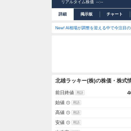
リアルタイム株価
--:--
詳細
掲示板
チャート
New! AI相場が調整を迎える中で今注目
株
北雄ラッキー(株)の株価・株式
価
詳
4
前日終値
用語
細
値
始値
用語
高値
用語
安値
用語