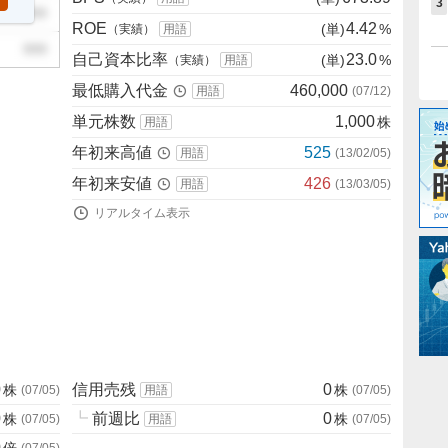
3
999
ROE
4.42
(単)
%
（実績）
用語
999
自己資本比率
23.0
(単)
%
（実績）
用語
最低購入代金
460,000
用語
(
07/12
)
単元株数
1,000
株
用語
年初来高値
525
用語
(
13/02/05
)
年初来安値
426
用語
(
13/03/05
)
リアルタイム表示
0
信用売残
0
株
株
(
07/05
)
用語
(
07/05
)
0
┗
前週比
0
株
株
(
07/05
)
用語
(
07/05
)
0
倍
(
07/05
)